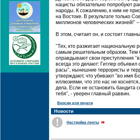
нацисты обязательно попробуют рас
народы. К сожалению, к ним не при
на Востоке. В результате только Со
миллионов человеческих жизней!" –
В этом, считает он, и состоит глав
"Тех, кто разжигает национальную р
самым решительным образом. Тем б
оправдывают свои преступления "в
всегда это делают: Гитлер объявил
расы", нынешние террористы и те
утверждают, что убивают "во имя Бо
иллюзиями, что это нас не коснется
дела. Если не остановить бандита с
тебя", - уверен главный раввин.
Версия для печати
Новости
Настройка ленты