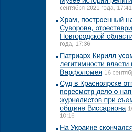
Музее истории религи
сентября 2021 года, 17:41
Храм, построенный н
Суворова, отреставр
Новгородской област
года, 17:36
Патриарх Кирилл усо
легитимности власти 
Варфоломея
16 сентяб
Суд в Красноярске от
пересмотр дело о нап
журналистов при съе
общине Виссариона
1
10:16
На Украине скончалс