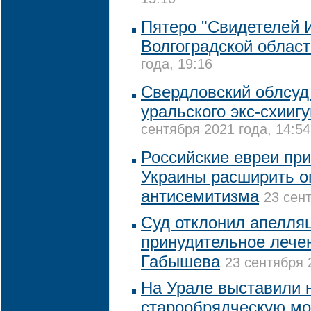
15:10
Пятеро "Свидетелей 
Волгоградской област
года, 19:16
Свердловский облсуд
уральского экс-схии
сентября 2021 года, 14:54
Российские евреи при
Украины расширить о
антисемитизма
23 сент
Суд отклонил апелля
принудительное лече
Габышева
23 сентября 
На Урале выставили 
старообрядческую м