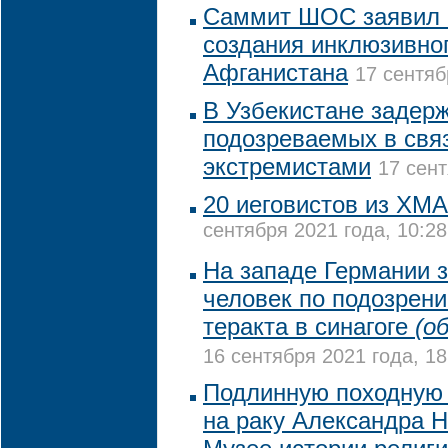
Саммит ШОС заявил 
создания инклюзивно
Афганистана
17 сентяб
В Узбекистане задер
подозреваемых в свя
экстремистами
17 сент
20 иеговистов из ХМА
сентября 2021 года, 10:28
На западе Германии 
человек по подозрени
теракта в синагоге
(о
16 сентября 2021 года, 18
Подлинную походную 
на раку Александра Н