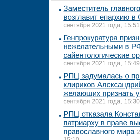
Заместитель главног
возглавит епархию в
сентября 2021 года, 15:51
Генпрокуратура приз
нежелательными в Р
сайентологические ор
сентября 2021 года, 15:49
РПЦ задумалась о пр
клириков Александрий
желающих признать у
сентября 2021 года, 15:30
РПЦ отказала Конста
патриарху в праве вы
православного мира
2