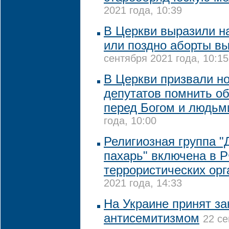
2021 года, 10:39
В Церкви выразили на
или поздно аборты в
сентября 2021 года, 10:15
В Церкви призвали н
депутатов помнить об
перед Богом и людьм
года, 10:00
Религиозная группа 
пахарь" включена в Р
террористических орг
2021 года, 14:33
На Украине принят за
антисемитизмом
22 се