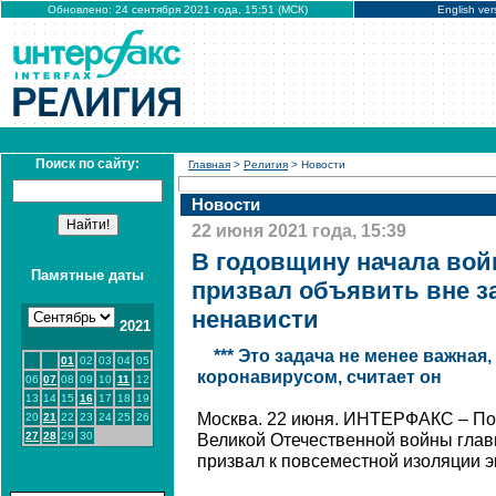
Обновлено: 24 сентября 2021 года, 15:51 (МСК)
English ver
Поиск по сайту:
Главная
>
Религия
> Новости
Новости
22 июня 2021 года, 15:39
В годовщину начала вой
Памятные даты
призвал объявить вне з
ненависти
2021
*** Это задача не менее важная,
01
02
03
04
05
коронавирусом, считает он
06
07
08
09
10
11
12
13
14
15
16
17
18
19
Москва. 22 июня. ИНТЕРФАКС – По 
20
21
22
23
24
25
26
27
28
29
30
Великой Отечественной войны глав
призвал к повсеместной изоляции э