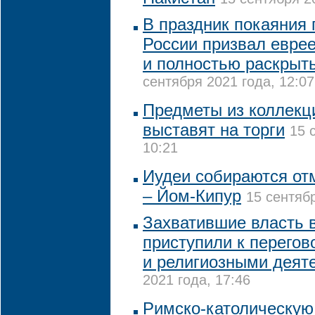
В праздник покаяния 
России призвал евре
и полностью раскрыт
сентября 2021 года, 12:07
Предметы из коллекц
выставят на торги
15 
10:21
Иудеи собираются от
– Йом-Кипур
15 сентябр
Захватившие власть 
приступили к перегов
и религиозными деят
2021 года, 17:46
Римско-католическую