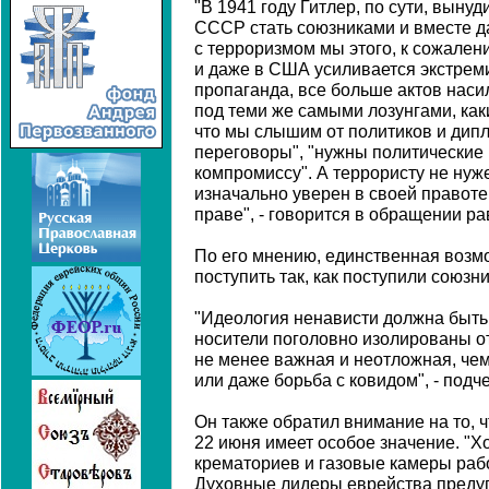
"В 1941 году Гитлер, по сути, вын
СССР стать союзниками и вместе да
с терроризмом мы этого, к сожален
и даже в США усиливается экстрем
пропаганда, все больше актов наси
под теми же самыми лозунгами, как
что мы слышим от политиков и дип
переговоры", "нужны политические 
компромиссу". А террористу не нуж
изначально уверен в своей правоте 
праве", - говорится в обращении ра
По его мнению, единственная возм
поступить так, как поступили союзни
"Идеология ненависти должна быть 
носители поголовно изолированы от
не менее важная и неотложная, чем
или даже борьба с ковидом", - подч
Он также обратил внимание на то, ч
22 июня имеет особое значение. "Х
крематориев и газовые камеры раб
Духовные лидеры еврейства предуп