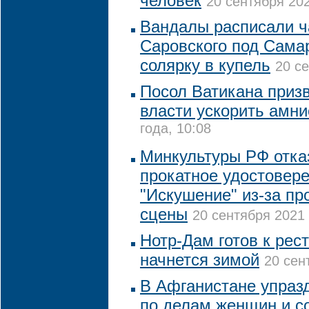
человек
20 сентября 202
Вандалы расписали 
Саровского под Сама
солярку в купель
20 се
Посол Ватикана приз
власти ускорить амн
года, 10:08
Минкультуры РФ отка
прокатное удостовер
"Искушение" из-за п
сцены
20 сентября 2021 
Нотр-Дам готов к рес
начнется зимой
20 сен
В Афганистане упраз
по делам женщин и с