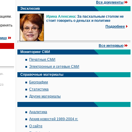
Все документы
Эксклюзив
зациям.
Ирина Алексина
: За пасхальным столом не
стоит говорить о деньгах и политике
принять
Подробнее
ницу
Все интервью
Мониторинг СМИ
Печатные СМИ
Электронные и сетевые СМИ
да,
Справочные материалы
Биографии
:23
Статистика
Другие материалы
Аналитика
Архив новостей 1989-2004 гг.
О сайте