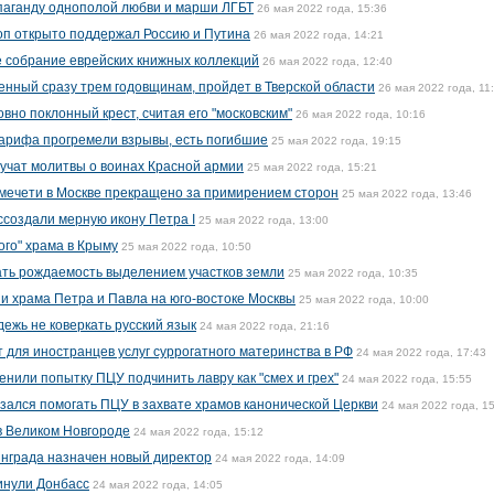
паганду однополой любви и марши ЛГБТ
26 мая 2022 года, 15:36
оп открыто поддержал Россию и Путина
26 мая 2022 года, 14:21
 собрание еврейских книжных коллекций
26 мая 2022 года, 12:40
енный сразу трем годовщинам, пройдет в Тверской области
26 мая 2022 года, 11
но поклонный крест, считая его "московским"
26 мая 2022 года, 10:16
арифа прогремели взрывы, есть погибшие
25 мая 2022 года, 19:15
вучат молитвы о воинах Красной армии
25 мая 2022 года, 15:21
 мечети в Москве прекращено за примирением сторон
25 мая 2022 года, 13:46
ссоздали мерную икону Петра I
25 мая 2022 года, 13:00
ого" храма в Крыму
25 мая 2022 года, 10:50
ть рождаемость выделением участков земли
25 мая 2022 года, 10:35
 храма Петра и Павла на юго-востоке Москвы
25 мая 2022 года, 10:00
ежь не коверкать русский язык
24 мая 2022 года, 21:16
т для иностранцев услуг суррогатного материнства в РФ
24 мая 2022 года, 17:43
нили попытку ПЦУ подчинить лавру как "смех и грех"
24 мая 2022 года, 15:55
зался помогать ПЦУ в захвате храмов канонической Церкви
24 мая 2022 года, 1
 в Великом Новгороде
24 мая 2022 года, 15:12
нграда назначен новый директор
24 мая 2022 года, 14:09
инули Донбасс
24 мая 2022 года, 14:05