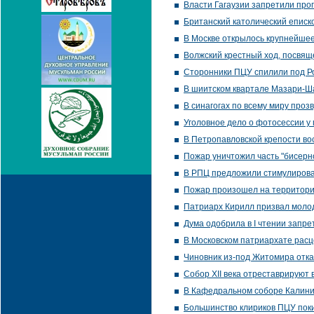
Власти Гагаузии запретили про
Британский католический еписк
В Москве открылось крупнейшее
Волжский крестный ход, посвящ
Сторонники ПЦУ спилили под Ров
В шиитском квартале Мазари-Ш
В синагогах по всему миру проз
Уголовное дело о фотосессии у
В Петропавловской крепости во
Пожар уничтожил часть "бисерн
В РПЦ предложили стимулирова
Пожар произошел на территории
Патриарх Кирилл призвал молод
Дума одобрила в I чтении запре
В Московском патриархате расце
Чиновник из-под Житомира отка
Собор XII века отреставрируют
В Кафедральном соборе Калини
Большинство клириков ПЦУ пок