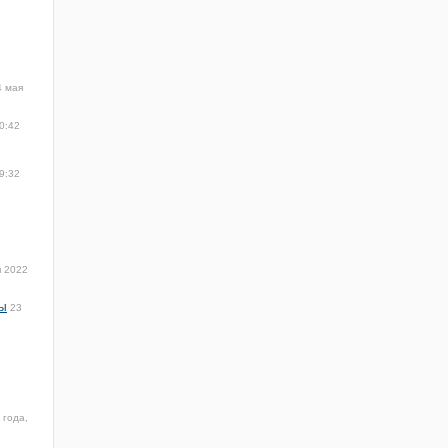
4 мая
0:42
9:32
я 2022
ры
23
 года,