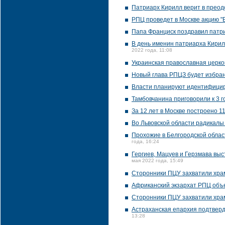
Патриарх Кирилл верит в преод
РПЦ проведет в Москве акцию "
Папа Франциск поздравил патри
В день именин патриарха Кирил
2022 года, 11:08
Украинская православная церко
Новый глава РПЦЗ будет избран
Власти планируют идентифицир
Тамбовчанина приговорили к 3 г
За 12 лет в Москве построено 1
Во Львовской области радикалы
Прохожие в Белгородской облас
года, 16:24
Гергиев, Мацуев и Герзмава вы
мая 2022 года, 15:49
Сторонники ПЦУ захватили хра
Африканский экзархат РПЦ объ
Сторонники ПЦУ захватили храм
Астраханская епархия подтверд
13:28