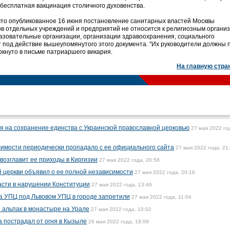
 бесплатная вакцинация столичного духовенства.
что опубликованное 16 июня постановление санитарных властей Москвы
в отдельных учреждений и предприятий не относится к религиозным органи
азовательные организации, организации здравоохранения, социального
 под действие вышеупомянутого этого документа. "Их руководители должны 
ркнуто в письме патриаршего викария.
На главную стра
я на сохранение единства с Украинской православной церковью
27 мая 2022 го
имости периодически пропадало с ее официального сайта
27 мая 2022 года, 21
озглавит ее приходы в Киргизии
27 мая 2022 года, 20:58
 церкви объявил о ее полной независимости
27 мая 2022 года, 20:16
асти в нарушении Конституции
27 мая 2022 года, 13:46
а УПЦ под Львовом УПЦ в городе запретили
27 мая 2022 года, 11:04
 альпак в монастыре на Урале
27 мая 2022 года, 10:02
а пострадал от огня в Кызыле
26 мая 2022 года, 18:09