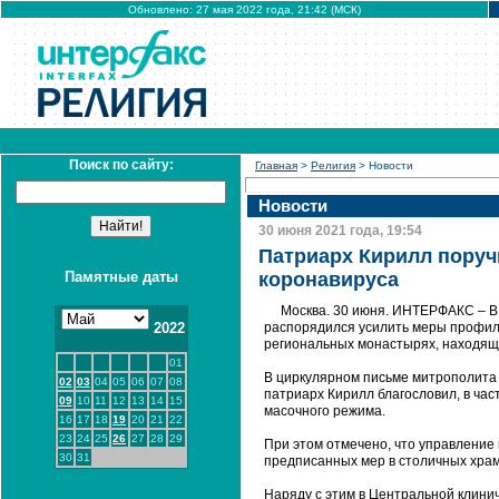
Обновлено: 27 мая 2022 года, 21:42 (МСК)
Поиск по сайту:
Главная
>
Религия
> Новости
Новости
30 июня 2021 года, 19:54
Патриарх Кирилл поруч
Памятные даты
коронавируса
Москва. 30 июня. ИНТЕРФАКС – В
2022
распорядился усилить меры профила
региональных монастырях, находящ
01
В циркулярном письме митрополита Д
02
03
04
05
06
07
08
патриарх Кирилл благословил, в час
09
10
11
12
13
14
15
масочного режима.
16
17
18
19
20
21
22
23
24
25
26
27
28
29
При этом отмечено, что управление
30
31
предписанных мер в столичных храм
Наряду с этим в Центральной клини