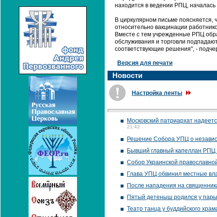
находится в ведении РПЦ, началась
В циркулярном письме поясняется, 
относительно вакцинации работнико
Вместе с тем учрежденные РПЦ обр
обслуживания и торговли подпадают
соответствующие решения", - подче
Версия для печати
Новости
Настройка ленты
Московский патриархат надеетс
21:42
Решение Собора УПЦ о независ
Бывший главный капеллан РПЦ в
Собор Украинской православной
Глава УПЦ обвинил местные вл
После нападения на священник
Пятый детеныш родился у пары
Театр танца у буддийского храм