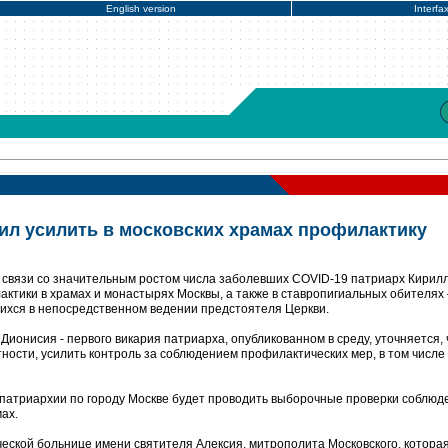
English version
Interfa
ил усилить в московских храмах профилактику
 связи со значительным ростом числа заболевших COVID-19 патриарх Кирил
ктики в храмах и монастырях Москвы, а также в ставропигиальных обителях 
ихся в непосредственном ведении предстоятеля Церкви.
ионисия - первого викария патриарха, опубликованном в среду, уточняется, 
тности, усилить контроль за соблюдением профилактических мер, в том числе
 патриархии по городу Москве будет проводить выборочные проверки соблюд
ах.
ческой больнице имени святителя Алексия, митрополита Московского, котора