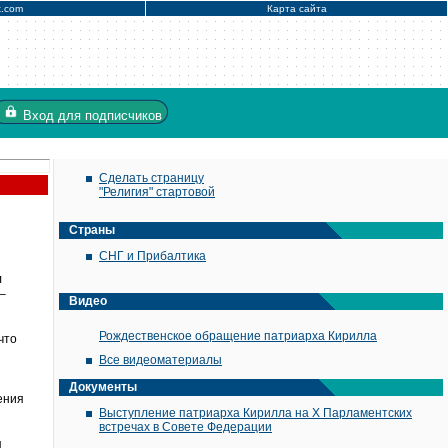
x.com
Карта сайта
Вход
для подписчиков
Сделать страницу
"Религия" стартовой
Страны
СНГ и Прибалтика
л
–
Видео
Рождественское обращение патриарха Кирилла
что
Все видеоматериалы
Документы
ения
Выступление патриарха Кирилла на X Парламентских
встречах в Совете Федерации
я