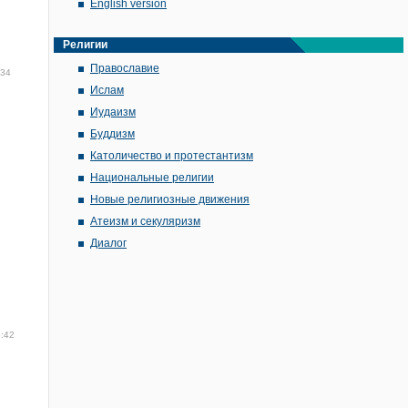
English version
Религии
Православие
:34
Ислам
Иудаизм
Буддизм
Католичество и протестантизм
Национальные религии
Новые религиозные движения
Атеизм и секуляризм
Диалог
5:42