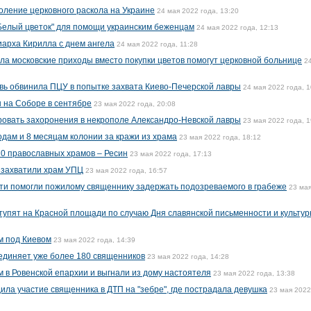
оление церковного раскола на Украине
24 мая 2022 года, 13:20
Белый цветок" для помощи украинским беженцам
24 мая 2022 года, 12:13
арха Кирилла с днем ангела
24 мая 2022 года, 11:28
ла московские приходы вместо покупки цветов помогут церковной больнице
2
вь обвинила ПЦУ в попытке захвата Киево-Печерской лавры
24 мая 2022 года, 1
 на Соборе в сентябре
23 мая 2022 года, 20:08
овать захоронения в некрополе Александро-Невской лавры
23 мая 2022 года, 1
одам и 8 месяцам колонии за кражи из храма
23 мая 2022 года, 18:12
10 православных храмов – Ресин
23 мая 2022 года, 17:13
 захватили храм УПЦ
23 мая 2022 года, 16:57
ти помогли пожилому священнику задержать подозреваемого в грабеже
23 ма
ступят на Красной площади по случаю Дня славянской письменности и культу
м под Киевом
23 мая 2022 года, 14:39
единяет уже более 180 священников
23 мая 2022 года, 14:28
 в Ровенской епархии и выгнали из дому настоятеля
23 мая 2022 года, 13:38
ила участие священника в ДТП на "зебре", где пострадала девушка
23 мая 2022