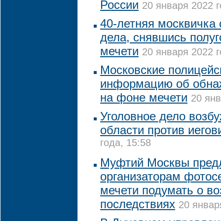
России
20 января 2022 г
40-летняя москвичка 
дела, снявшись полуг
мечети
20 января 2022 г
Московские полицейс
информацию об обна
на фоне мечети
20 янв
Уголовное дело возб
области против иегов
года, 15:58
Муфтий Москвы пред
организаторам фотос
мечети подумать о в
последствиях
20 январ