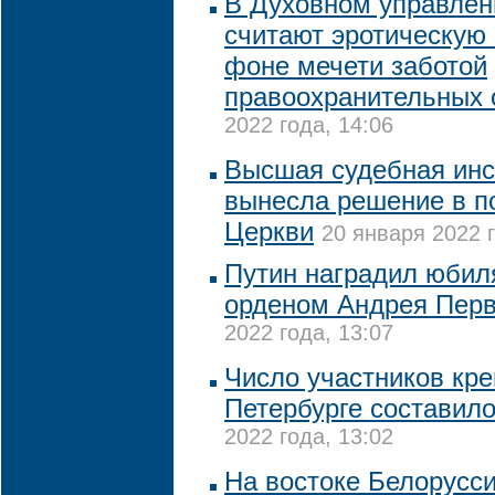
В Духовном управле
считают эротическую
фоне мечети заботой
правоохранительных 
2022 года, 14:06
Высшая судебная инс
вынесла решение в п
Церкви
20 января 2022 г
Путин наградил юби
орденом Андрея Перв
2022 года, 13:07
Число участников кре
Петербурге составило
2022 года, 13:02
На востоке Белорусси