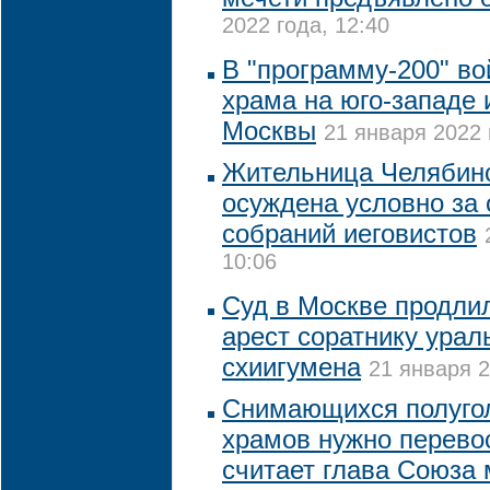
2022 года, 12:40
В "программу-200" в
храма на юго-западе 
Москвы
21 января 2022 
Жительница Челябинс
осуждена условно за
собраний иеговистов
10:06
Суд в Москве продлил
арест соратнику ураль
схиигумена
21 января 2
Снимающихся полуго
храмов нужно перево
считает глава Союза