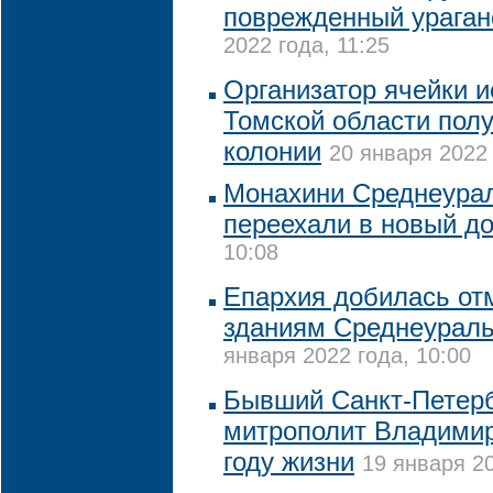
поврежденный ураган
2022 года, 11:25
Организатор ячейки и
Томской области полу
колонии
20 января 2022 
Монахини Среднеурал
переехали в новый д
10:08
Епархия добилась от
зданиям Среднеураль
января 2022 года, 10:00
Бывший Санкт-Петерб
митрополит Владимир
году жизни
19 января 20