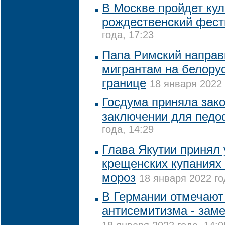
В Москве пройдет ку
рождественский фест
года, 17:23
Папа Римский напра
мигрантам на белору
границе
18 января 2022 
Госдума приняла зак
заключении для пед
года, 14:29
Глава Якутии принял 
крещенских купаниях 
мороз
18 января 2022 го
В Германии отмечают
антисемитизма - зам