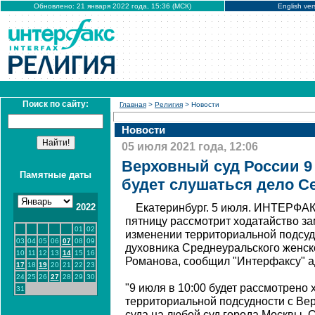
Обновлено: 21 января 2022 года, 15:36 (МСК)
English ver
Поиск по сайту:
Главная
>
Религия
> Новости
Новости
05 июля 2021 года, 12:06
Верховный суд России 9 
Памятные даты
будет слушаться дело С
2022
Екатеринбург. 5 июля. ИНТЕРФАК
пятницу рассмотрит ходатайство за
01
02
изменении территориальной подсуд
03
04
05
06
07
08
09
духовника Среднеуральского женск
10
11
12
13
14
15
16
Романова, сообщил "Интерфаксу" а
17
18
19
20
21
22
23
24
25
26
27
28
29
30
"9 июля в 10:00 будет рассмотрено х
31
территориальной подсудности с Ве
суда на любой суд города Москвы. О