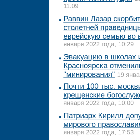
11:09
Раввин Лазар скорбит
столетней праведниц
еврейскую семью во 
января 2022 года, 10:29
Эвакуацию в школах 
Красноярска отменили
"минирования"
19 янва
Почти 100 тыс. москв
крещенские богослуже
января 2022 года, 10:00
Патриарх Кирилл допу
мирового православия
января 2022 года, 17:53