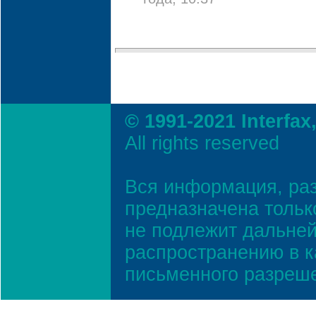
года, 10:37
© 1991-2021 Interfax
All rights reserved
Вся информация, ра
предназначена тольк
не подлежит дальней
распространению в к
письменного разреш