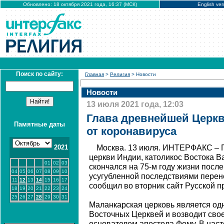
Обновлено: 18 октября 2021 года, 16:37 (МСК)
English ver
Поиск по сайту:
Главная
>
Религия
> Новости
Новости
13 июля 2021 года, 12:03
Глава древнейшей Церкв
Памятные даты
от коронавируса
2021
Москва. 13 июля. ИНТЕРФАКС – 
церкви Индии, католикос Востока В
01
02
03
скончался на 75-м году жизни посл
04
05
06
07
08
09
10
усугубленной последствиями перен
11
12
13
14
15
16
17
сообщил во вторник сайт Русской п
18
19
20
21
22
23
24
25
26
27
28
29
30
31
Маланкарская церковь является од
Восточных Церквей и возводит свое 
основателем апостола Фому. В нас