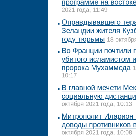
программе на восток
2021 года, 11:49
Оправдывавшего тера
Зеландии жителя Кузб
году тюрьмы
18 октябр
Во Франции почтили 
убитого исламистом и
пророка Мухаммеда
1
10:17
В главной мечети Ме
социальную дистанци
октября 2021 года, 10:13
Митрополит Иларион
доводы противников 
октября 2021 года, 10:08