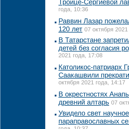
Троице-Сергиевой ла
года, 10:36
Раввин Лазар пожела
120 лет
07 октября 2021 
В Татарстане запрети
детей без согласия р
2021 года, 17:08
Католикос-патриарх Г
Саакашвили прекрати
октября 2021 года, 14:17
В окрестностях Анап
древний алтарь
07 окт
Увидело свет научное
параправославных се