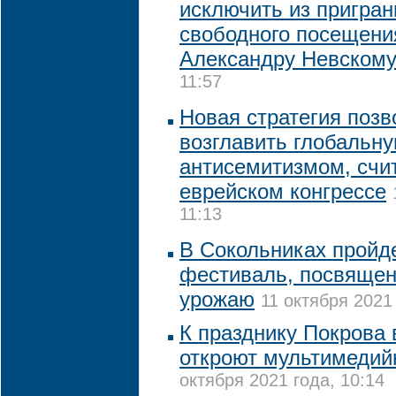
исключить из пригран
свободного посещен
Александру Невском
11:57
Новая стратегия поз
возглавить глобальну
антисемитизмом, счи
еврейском конгрессе
11:13
В Сокольниках пройд
фестиваль, посвяще
урожаю
11 октября 2021 
К празднику Покрова 
откроют мультимедий
октября 2021 года, 10:14