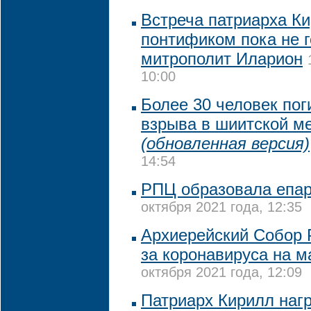
Встреча патриарха Ки
понтификом пока не г
митрополит Иларион
10:00
Более 30 человек пог
взрыва в шиитской ме
(обновленная версия)
14:54
РПЦ образовала епа
октября 2021 года, 12:35
Архиерейский Собор 
за коронавируса на м
октября 2021 года, 12:09
Патриарх Кирилл наг