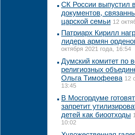
СК России выпустил 
документов, связанн
царской семьи
12 октя
Патриарх Кирилл наг
лидера армян ордено
октября 2021 года, 16:54
Думский комитет по 
религиозных объедин
Ольга Тимофеева
12 
13:45
В Мосгордуме готовят
запретит утилизиров
детей как биоотходы
10:02
Художественная галер