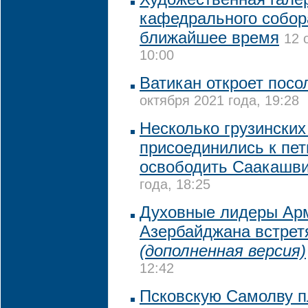
кафедрального собор
ближайшее время
12 
10:00
Ватикан откроет посо
октября 2021 года, 19:28
Несколько грузинских
присоединились к пе
освободить Саакашв
года, 18:25
Духовные лидеры Арм
Азербайджана встрет
(дополненная версия)
12:42
Псковскую Самолву 