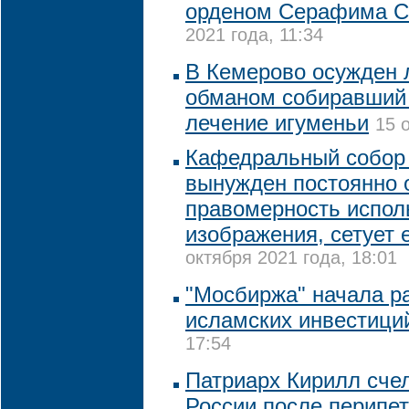
орденом Серафима С
2021 года, 11:34
В Кемерово осужден 
обманом собиравший 
лечение игуменьи
15 
Кафедральный собор
вынужден постоянно 
правомерность испол
изображения, сетует 
октября 2021 года, 18:01
"Мосбиржа" начала р
исламских инвестици
17:54
Патриарх Кирилл сче
России после перипе