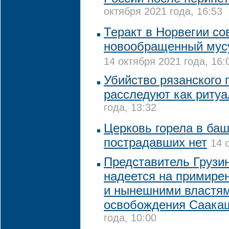
октября 2021 года, 16:53
Теракт в Норвегии с
новообращенный мусу
14 октября 2021 года, 16:
Убийство рязанского 
расследуют как риту
года, 13:32
Церковь горела в баш
пострадавших нет
14 
Представитель Грузи
надеется на примир
и нынешними властям
освобождения Саака
года, 10:00