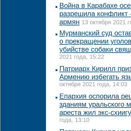
Война в Карабахе осе
разрешила конфликт -
армян
13 октября 2021 г
Мурманский суд оста
о прекращении уголов
убийстве собаки свя
2021 года, 15:22
Патриарх Кирилл при
Армению избегать яз
октября 2021 года, 14:03
Епархия оспорила ре
зданиям уральского м
ареста жил экс-схииг
года, 13:10