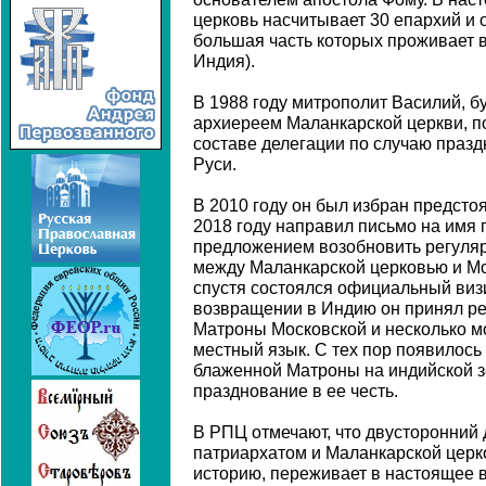
церковь насчитывает 30 епархий и 
большая часть которых проживает 
Индия).
В 1988 году митрополит Василий, 
архиереем Маланкарской церкви, п
составе делегации по случаю праз
Руси.
В 2010 году он был избран предсто
2018 году направил письмо на имя 
предложением возобновить регуля
между Маланкарской церковью и Мо
спустя состоялся официальный визи
возвращении в Индию он принял р
Матроны Московской и несколько мо
местный язык. С тех пор появилось
блаженной Матроны на индийской з
празднование в ее честь.
В РПЦ отмечают, что двусторонний
патриархатом и Маланкарской церк
историю, переживает в настоящее 