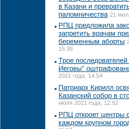
в Казани и превратить
паломничества
21 июл
РПЦ предложила зак
запретить врачам пре
беременным аборты
15:38
Трое последователей
Иеговы" оштрафованы
2021 года, 14:54
Патриарх Кирилл осв
Казанский собор в ст
июля 2021 года, 12:52
РПЦ откроет центры 
каждом крупном горо