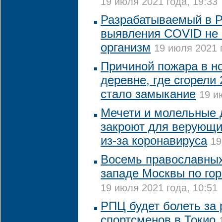
19 июля 2021 года, 19:33
Разрабатываемый в Р
выявления COVID не 
организм
19 июля 2021 
Причиной пожара в н
деревне, где сгорели
стало замыкание
19 и
Мечети и молельные 
закроют для верующи
из-за коронавируса
19
Восемь православных
западе Москвы по го
19 июля 2021 года, 10:51
РПЦ будет болеть за 
спортсменов в Токио