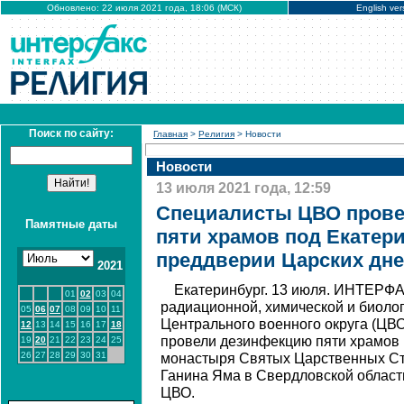
Обновлено: 22 июля 2021 года, 18:06 (МСК)
English ver
Поиск по сайту:
Главная
>
Религия
> Новости
Новости
13 июля 2021 года, 12:59
Специалисты ЦВО пров
Памятные даты
пяти храмов под Екатер
преддверии Царских дн
2021
Екатеринбург. 13 июля. ИНТЕРФА
01
02
03
04
радиационной, химической и биоло
05
06
07
08
09
10
11
Центрального военного округа (ЦВ
12
13
14
15
16
17
18
провели дезинфекцию пяти храмов 
19
20
21
22
23
24
25
26
27
28
29
30
31
монастыря Святых Царственных Ст
Ганина Яма в Свердловской област
ЦВО.