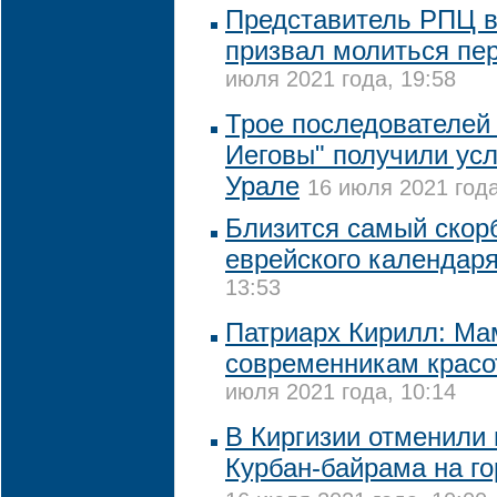
Представитель РПЦ в
призвал молиться пе
июля 2021 года, 19:58
Трое последователей
Иеговы" получили ус
Урале
16 июля 2021 года
Близится самый скор
еврейского календар
13:53
Патриарх Кирилл: Ма
современникам красо
июля 2021 года, 10:14
В Киргизии отменили 
Курбан-байрама на г