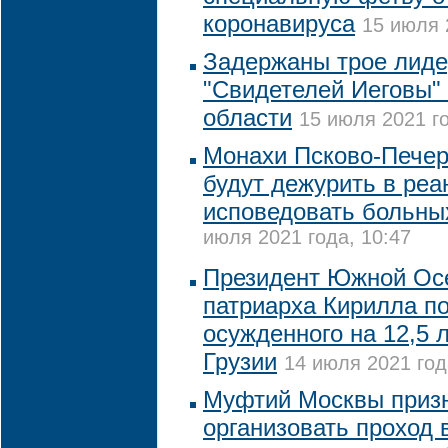
коронавируса
15 июля 
Задержаны трое лиде
"Свидетелей Иеговы" 
области
15 июля 2021 го
Монахи Псково-Печер
будут дежурить в реа
исповедовать больны
июля 2021 года, 10:47
Президент Южной Осе
патриарха Кирилла п
осужденного на 12,5 
Грузии
14 июля 2021 год
Муфтий Москвы призн
организовать проход 