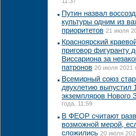
11:37
Путин назвал воссоз
культуры одним из в
приоритетов
21 июля 20
Красноярский краевой
приговор фигуранту 
Виссариона за незако
патронов
20 июля 2021 
Всемирный союз стар
двухлетию выпустил 1
экземпляров Нового 
года, 11:59
В ФЕОР считают разв
возможной мерой, ес
сложились
20 июля 2021