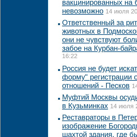
вакцинированных на 
невозможно
14 июля 20
Ответственный за ри
животных в Подмосков
они не чувствуют бол
забое на Курбан-бай
16:22
Россия не будет иска
форму" регистрации 
отношений - Песков
1
Муфтий Москвы осуди
в Кузьминках
14 июля 
Реставраторы в Пете
изображение Богород
шахтой здания, где б