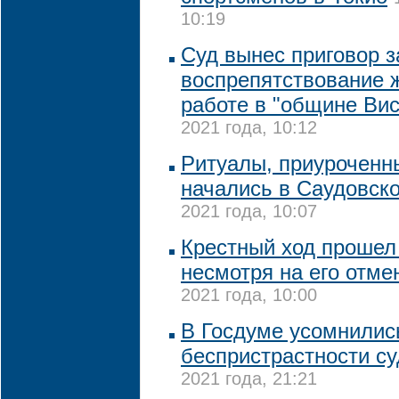
10:19
Суд вынес приговор з
воспрепятствование 
работе в "общине Ви
2021 года, 10:12
Ритуалы, приуроченны
начались в Саудовск
2021 года, 10:07
Крестный ход прошел 
несмотря на его отме
2021 года, 10:00
В Госдуме усомнилис
беспристрастности с
2021 года, 21:21