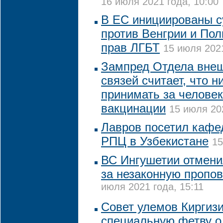
16 июля 2021 года, 10:00
В ЕС инициированы 
против Венгрии и По
прав ЛГБТ
15 июля 2021
Зампред Отдела вне
связей считает, что н
принимать за челове
вакцинации
15 июля 20
Лавров посетил кафе
РПЦ в Узбекистане
15
ВС Ингушетии отмен
за незаконную пропов
июля 2021 года, 15:11
Совет улемов Киргиз
специальную фетву о