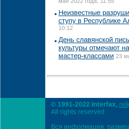
мая 2022 года, 11:55
Неизвестные разруши
ступу в Республике А
10:12
День славянской пис
культуры отмечают н
мастер-классами
23 м
© 1991-2022 Interfax,
rel
All rights reserved
Вся информация, размещ