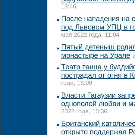
13:46
После нападения на
под Львовом УПЦ в г
мая 2022 года, 11:04
Пятый детеныш родил
монастыре на Урале
Театр танца у буддий
пострадал от огня в 
года, 18:09
Власти Гагаузии запр
однополой любви и 
2022 года, 15:36
Британский католичес
открыто поддержал Р