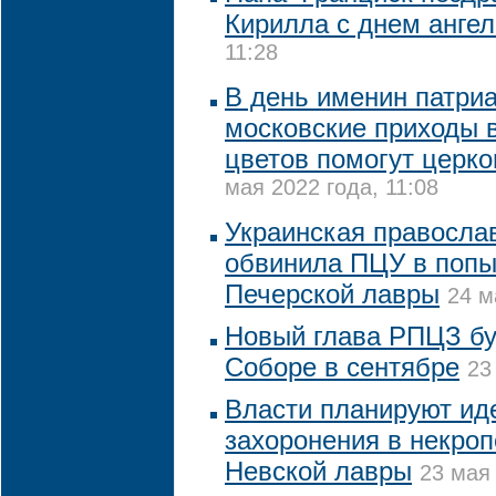
Кирилла с днем ангел
11:28
В день именин патри
московские приходы 
цветов помогут церк
мая 2022 года, 11:08
Украинская правосла
обвинила ПЦУ в попы
Печерской лавры
24 м
Новый глава РПЦЗ бу
Соборе в сентябре
23
Власти планируют ид
захоронения в некро
Невской лавры
23 мая 