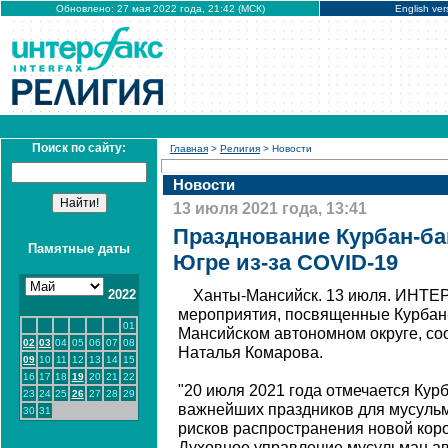
Обновлено: 27 мая 2022 года, 21:42 (МСК)
English ver
Поиск по сайту:
Главная
>
Религия
> Новости
Новости
13 июля 2021 года, 13:41
Празднование Курбан-ба
Памятные даты
Югре из-за COVID-19
2022
Ханты-Мансийск. 13 июля. ИНТЕ
мероприятия, посвященные Курбан-
01
Мансийском автономном округе, со
02
03
04
05
06
07
08
Наталья Комарова.
09
10
11
12
13
14
15
16
17
18
19
20
21
22
"20 июля 2021 года отмечается Кур
23
24
25
26
27
28
29
важнейших праздников для мусульм
30
31
рисков распространения новой ко
Духовное управление мусульман ав