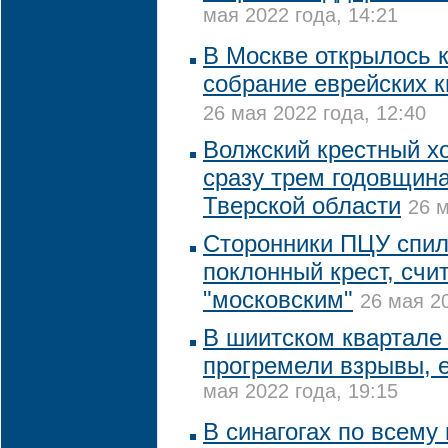
мая 2022 года, 14:21
В Москве открылось 
собрание еврейских 
26 мая 2022 года, 12:40
Волжский крестный х
сразу трем годовщина
Тверской области
26 м
Сторонники ПЦУ спил
поклонный крест, счит
"московским"
26 мая 20
В шиитском квартал
прогремели взрывы, 
мая 2022 года, 19:15
В синагогах по всему