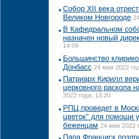
Собор XII века отрес
Великом Новгороде
2
В Кафедральном соб
назначен новый дире
14:09
Большинство клирико
Донбасс
24 мая 2022 год
Патриарх Кирилл вер
церковного раскола н
2022 года, 13:20
РПЦ проведет в Моск
цветок" для помощи 
беженцам
24 мая 2022 
Папа Франциск поздр