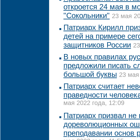
откроется 24 мая в м
"Сокольники"
23 мая 20
Патриарх Кирилл при
детей на примере се
защитников России
23
В новых правилах ру
предложили писать сл
большой буквы
23 мая
Патриарх считает нев
праведности человека
мая 2022 года, 12:09
Патриарх призвал не 
дореволюционных ош
преподавании основ 