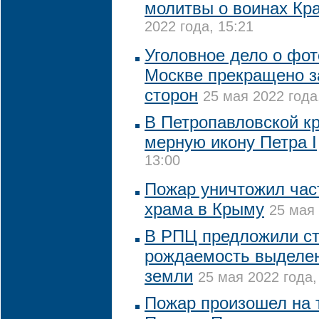
молитвы о воинах Кр
2022 года, 15:21
Уголовное дело о фот
Москве прекращено 
сторон
25 мая 2022 года
В Петропавловской к
мерную икону Петра I
13:00
Пожар уничтожил част
храма в Крыму
25 мая 
В РПЦ предложили с
рождаемость выделен
земли
25 мая 2022 года,
Пожар произошел на 