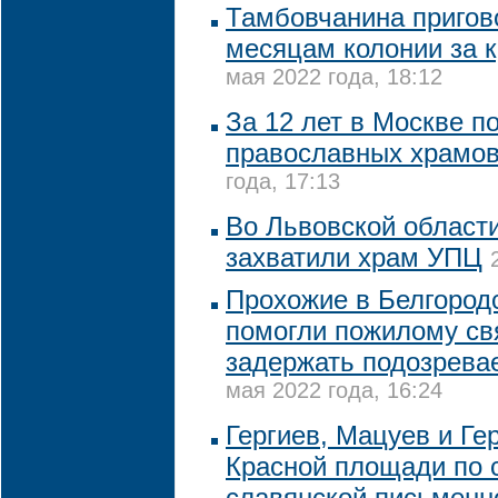
Тамбовчанина пригово
месяцам колонии за 
мая 2022 года, 18:12
За 12 лет в Москве п
православных храмов
года, 17:13
Во Львовской област
захватили храм УПЦ
Прохожие в Белгород
помогли пожилому с
задержать подозрева
мая 2022 года, 16:24
Гергиев, Мацуев и Ге
Красной площади по 
славянской письменн