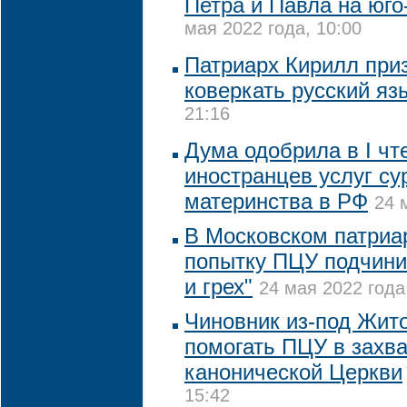
Петра и Павла на юго
мая 2022 года, 10:00
Патриарх Кирилл при
коверкать русский яз
21:16
Дума одобрила в I чт
иностранцев услуг су
материнства в РФ
24 
В Московском патриа
попытку ПЦУ подчинит
и грех"
24 мая 2022 года
Чиновник из-под Жит
помогать ПЦУ в захв
канонической Церкви
15:42