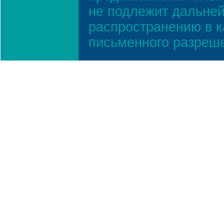
не подлежит дальней
распространению в к
письменного разреш