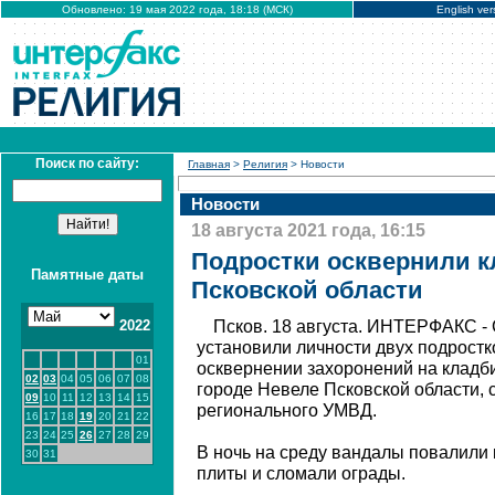
Обновлено: 19 мая 2022 года, 18:18 (МСК)
English ver
Поиск по сайту:
Главная
>
Религия
> Новости
Новости
18 августа 2021 года, 16:15
Подростки осквернили к
Памятные даты
Псковской области
2022
Псков. 18 августа. ИНТЕРФАКС -
установили личности двух подростк
01
осквернении захоронений на кладб
02
03
04
05
06
07
08
городе Невеле Псковской области,
09
10
11
12
13
14
15
регионального УМВД.
16
17
18
19
20
21
22
23
24
25
26
27
28
29
В ночь на среду вандалы повалили
30
31
плиты и сломали ограды.