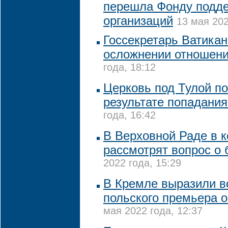
перешла Фонду подде
организаций
13 мая 202
Госсекретарь Ватикан
осложнении отношен
года, 18:12
Церковь под Тулой п
результате попадани
года, 16:42
В Верховной Раде в 
рассмотрят вопрос о
2022 года, 15:29
В Кремле выразили 
польского премьера о
мая 2022 года, 12:37