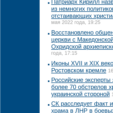
Патриарх Кирилл наз
из немногих политико
отстаивающих христи
мая 2022 года, 19:25
Восстановлено обще
церкви с Македонской
Охридской архиеписк
года, 17:15
Иконы XVII и XIX век
Ростовском кремле
16
Российские эксперты
более 70 обстрелов 
украинской стороной
СК расследует факт 
храма в ЛНР в боевы