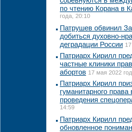
соревнуются в между
по чтению Корана в К
года, 20:10
Патрушев обвинил За
добиться духовно-нр
деградации России
17
Патриарх Кирилл пре
частные клиники пра
абортов
17 мая 2022 год
Патриарх Кирилл при
гуманитарного права 
проведения спецопер
14:59
Патриарх Кирилл пре
обновленное пониман