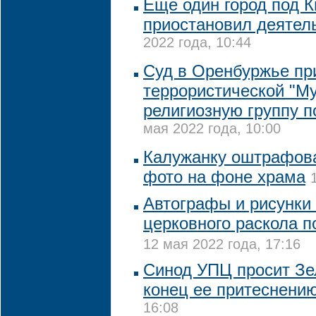
Еще один город под 
приостановил деятел
2022 года, 10:44
Суд в Оренбуржье пр
террористической "М
религиозную группу п
мая 2022 года, 10:00
Калужанку оштрафова
фото на фоне храма
Автографы и рисунки
церковного раскола п
12 мая 2022 года, 17:16
Синод УПЦ просит Зе
конец ее притеснени
16:08