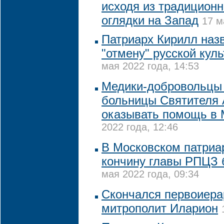
исходя из традиционн
оглядки на Запад
17 м
Патриарх Кирилл наз
"отмену" русской кул
мая 2022 года, 14:53
Медики-добровольцы
больницы Cвятителя 
оказывать помощь в 
2022 года, 12:46
В Московском патриа
кончину главы РПЦЗ 
мая 2022 года, 09:34
Скончался первоиер
митрополит Иларион