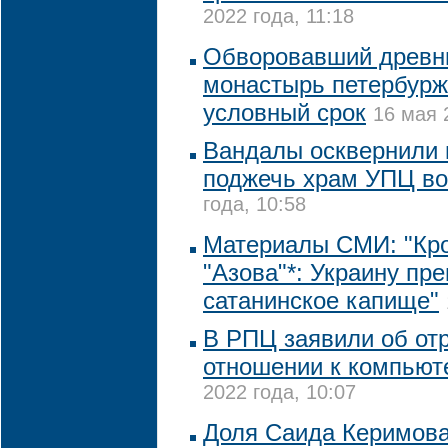
2022 года, 11:18
Обворовавший древни
монастырь петербурж
условный срок
16 мая 
Вандалы осквернили 
поджечь храм УПЦ во
года, 10:58
Материалы СМИ: "Кр
"Азова"*: Украину пр
сатанинское капище"
В РПЦ заявили об от
отношении к компьют
2022 года, 10:07
Доля Саида Керимова