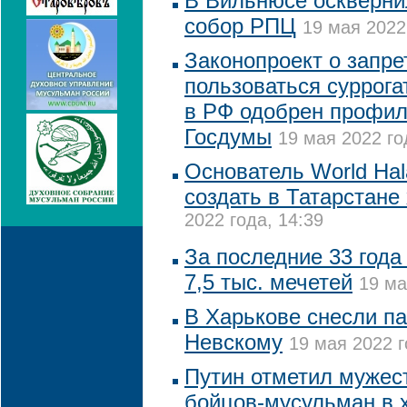
В Вильнюсе оскверн
собор РПЦ
19 мая 2022
Законопроект о запр
пользоваться суррог
в РФ одобрен профи
Госдумы
19 мая 2022 го
Основатель World Hal
создать в Татарстане
2022 года, 14:39
За последние 33 года
7,5 тыс. мечетей
19 ма
В Харькове снесли п
Невскому
19 мая 2022 г
Путин отметил мужест
бойцов-мусульман в 