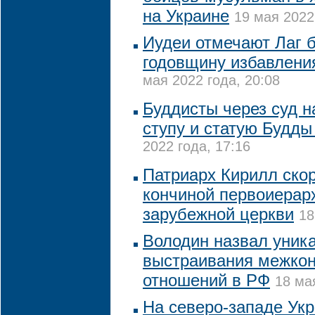
на Украине
19 мая 2022
Иудеи отмечают Лаг 
годовщину избавлени
мая 2022 года, 20:08
Буддисты через суд 
ступу и статую Будды
2022 года, 17:16
Патриарх Кирилл скор
кончиной первоиерар
зарубежной церкви
18
Володин назвал уник
выстраивания межко
отношений в РФ
18 ма
На северо-западе Ук