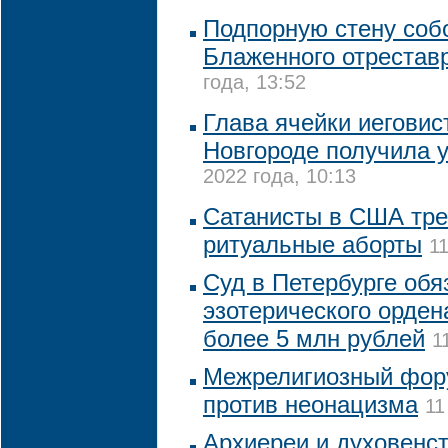
Подпорную стену соб
Блаженного отрестав
года, 13:52
Глава ячейки иегови
Новгороде получила 
2022 года, 10:13
Сатанисты в США тре
ритуальные аборты
1
Суд в Петербурге обя
эзотерического орден
более 5 млн рублей
1
Межрелигиозный фор
против неонацизма
11
Архиереи и духовенс