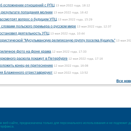
 об осложнении отношений с РПЦ
13 мая 2022 года, 18:12
в результате попадания молнии
13 мая 2022 года, 16:42
рассмотрят вопрос о будущем УПЦ
13 мая 2022 года, 15:29
словами польского премьера о русском мире
13 мая 2022 года, 12:37
иостановил деятельность УПЦ
13 мая 2022 года, 10:44
ористической "Мусульманскую религиозную группу поселка Кушкуль"
13 мая 20
риличное фото на фоне храма
12 мая 2022 года, 17:33
ерковного раскола покажут в Петербурге
12 мая 2022 года, 17:16
положить конец ее притеснению
12 мая 2022 года, 16:08
ия Блаженного отреставрируют
12 мая 2022 года, 13:52
Все нов
 веб-сайте, предназначена только для персонального использования и не подлежит 
терфакса.