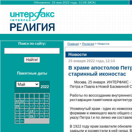
Обновлено: 20 мая 2022 года, 12:08 (МСК)
Поиск по сайту:
Главная
>
Религия
> Новости
Новости
25 января 2022 года, 12:14
В храме апостолов Пет
Памятные даты
старинный иконостас
Москва. 25 января. ИНТЕРФАКС - 
2022
Петра и Павла в Новой Басманной С
Работы по воссозданию внутреннего
01
реставрации памятников архитекту
02
03
04
05
06
07
08
09
10
11
12
13
14
15
Упомянутый храм - один из немноги
16
17
18
19
20
21
22
формами и имеющего мало общего с 
23
24
25
26
27
28
29
указу Петра I и по лично им состав
30
31
В 1922 году храм захватили обновле
закрыли и разместили в ней склад. 