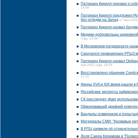
Патриарх Кирилл призвал к соб
14:59
Патриарх Кирилл предложил Ро
без оглядки на Запад
17 мая 2022
Патриарх Кирилл назвал безуми
Медики-добровольцы церковной
года, 12:46
В Московском патриархате наз
Скончался первоиерарх РПЦЗ 
Патриарх Кирилл назвал Орбана
мая 2022 года, 19:25
Восстановлено общение Сербско
17:15
Иконы XVII и XIX веков нашли в
Российские эксперты зафиксиро
СК расследует факт использова
Обворовавший древний новгоро
Вандалы осквернили и попытал
Материалы СМИ: "Кровавые риту
В РПЦ заявили об отрицательн
Доля Саида Керимова в "Полюс