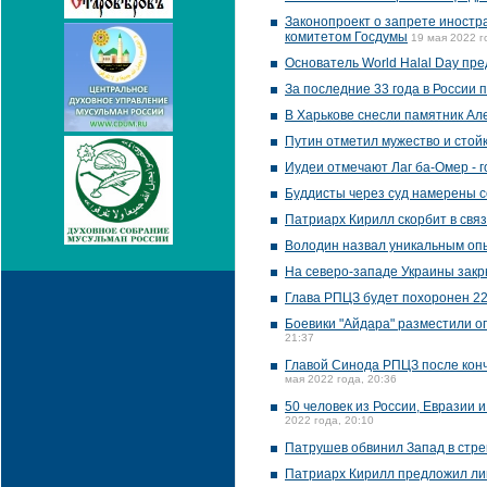
Законопроект о запрете иност
комитетом Госдумы
19 мая 2022 г
Основатель World Halal Day пре
За последние 33 года в России 
В Харькове снесли памятник Ал
Путин отметил мужество и стой
Иудеи отмечают Лаг ба-Омер - 
Буддисты через суд намерены с
Патриарх Кирилл скорбит в свя
Володин назвал уникальным оп
На северо-западе Украины закр
Глава РПЦЗ будет похоронен 22
Боевики "Айдара" разместили о
21:37
Главой Синода РПЦЗ после кон
мая 2022 года, 20:36
50 человек из России, Евразии
2022 года, 20:10
Патрушев обвинил Запад в стре
Патриарх Кирилл предложил ли