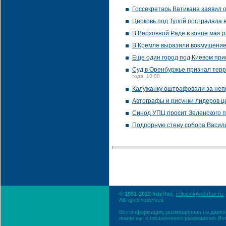
Госсекретарь Ватикана заявил
Церковь под Тулой пострадала 
В Верховной Раде в конце мая 
В Кремле выразили возмущение 
Еще один город под Киевом пр
Суд в Оренбуржье признал терр
года, 10:00
Калужанку оштрафовали за неп
Автографы и рисунки лидеров ц
Синод УПЦ просит Зеленского 
Подпорную стену собора Васил
© 1991-2022 Interfax,
religion@interfax.ru
All rights reserved
Вся информация, размещенная на данном
иначе как с письменного разрешения Ин