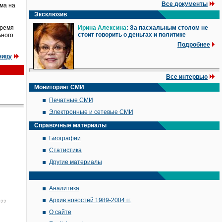
Все документы
ма на
Эксклюзив
время
Ирина Алексина
: За пасхальным столом не
стоит говорить о деньгах и политике
ьного
Подробнее
ницу
Все интервью
Мониторинг СМИ
Печатные СМИ
Электронные и сетевые СМИ
Справочные материалы
Биографии
Статистика
Другие материалы
Аналитика
Архив новостей 1989-2004 гг.
022
О сайте