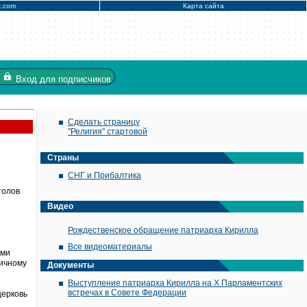
x.com
Карта сайта
Вход
для подписчиков
Сделать страницу
"Религия" стартовой
Страны
СНГ и Прибалтика
толов
Видео
Рождественское обращение патриарха Кирилла
Все видеоматериалы
ими
личному
Документы
Выступление патриарха Кирилла на X Парламентских
встречах в Совете Федерации
церковь