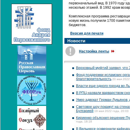
первоначальный вид. В 1970 году з
несколько этажей. В 1992 храм возв
Комплексная программа реставрации 
новую жизнь получили 1700 памятни
бюджетов.
Версия для печати
Новости
Настройка ленты
Верховный муфтий заявил, что 
Фонд поддержки исламских орга
благотворительность
20 мая 2022
Власти еще одного города во Л
В РПЦ назвали варварством сно
Умер адвокат Герман Лукьянов,
Световое шоу покажут на стенах
Булгарией
19 мая 2022 года, 20:03
Кириенко объяснил решение Пу
года, 18:18
В Вильнюсе осквернили кафедр