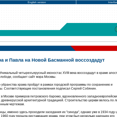
English version
Interfa
ра и Павла на Новой Басманной воссоздадут
Уникальный четырехъярусный иконостас XVIII века воссоздадут в храме апос
лободе, сообщает сайт мэра Москвы.
 убранства храма пройдут в рамках городской программы по сохранению и
ры. Соответствующие постановления подписал Сергей Собянин.
х в Москве примеров петровского барокко, вдохновленного западноевропейск
древнерусской архитектурной традицией. Строительство церкви велось по 
ленным чертежам.
нцы, именно здесь проходили заседания их "синода", однако уже в 1934 году 
В 1960 году прошла реставрация храма, при этом был несколько нарушен его