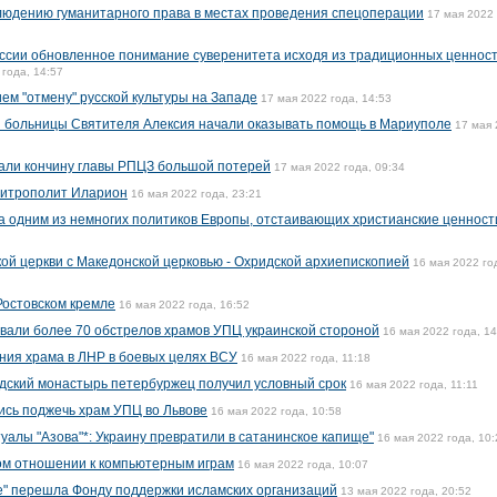
людению гуманитарного права в местах проведения спецоперации
17 мая 2022 
ссии обновленное понимание суверенитета исходя из традиционных ценност
 года, 14:57
ем "отмену" русской культуры на Западе
17 мая 2022 года, 14:53
 больницы Cвятителя Алексия начали оказывать помощь в Мариуполе
17 мая
вали кончину главы РПЦЗ большой потерей
17 мая 2022 года, 09:34
митрополит Иларион
16 мая 2022 года, 23:21
 одним из немногих политиков Европы, отстаивающих христианские ценност
й церкви с Македонской церковью - Охридской архиепископией
16 мая 2022 го
 Ростовском кремле
16 мая 2022 года, 16:52
вали более 70 обстрелов храмов УПЦ украинской стороной
16 мая 2022 года, 14
ния храма в ЛНР в боевых целях ВСУ
16 мая 2022 года, 11:18
дский монастырь петербуржец получил условный срок
16 мая 2022 года, 11:11
ись поджечь храм УПЦ во Львове
16 мая 2022 года, 10:58
алы "Азова"*: Украину превратили в сатанинское капище"
16 мая 2022 года, 10:
ом отношении к компьютерным играм
16 мая 2022 года, 10:07
е" перешла Фонду поддержки исламских организаций
13 мая 2022 года, 20:52