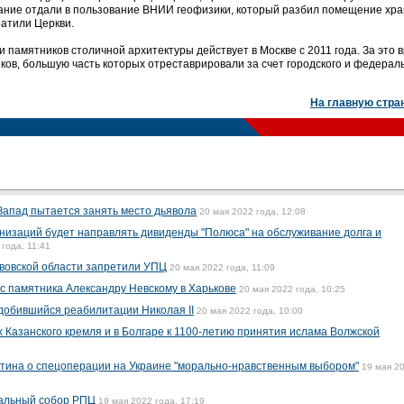
дание отдали в пользование ВНИИ геофизики, который разбил помещение хра
ратили Церкви.
памятников столичной архитектуры действует в Москве с 2011 года. За это 
ков, большую часть которых отреставрировали за счет городского и федерал
На главную стра
Запад пытается занять место дьявола
20 мая 2022 года, 12:08
низаций будет направлять дивиденды "Полюса" на обслуживание долга и
 года, 11:41
ьвовской области запретили УПЦ
20 мая 2022 года, 11:09
с памятника Александру Невскому в Харькове
20 мая 2022 года, 10:25
 добившийся реабилитации Николая II
20 мая 2022 года, 10:00
 Казанского кремля и в Болгаре к 1100-летию принятия ислама Волжской
тина о спецоперации на Украине "морально-нравственным выбором"
19 мая 2
альный собор РПЦ
19 мая 2022 года, 17:19