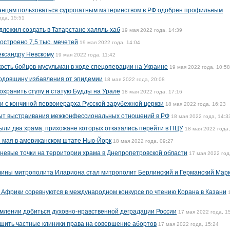
ранцам пользоваться суррогатным материнством в РФ одобрен профильным
ода, 15:51
дложил создать в Татарстане халяль-хаб
19 мая 2022 года, 14:39
построено 7,5 тыс. мечетей
19 мая 2022 года, 14:04
ександру Невскому
19 мая 2022 года, 11:42
кость бойцов-мусульман в ходе спецоперации на Украине
19 мая 2022 года, 10:58
годовщину избавления от эпидемии
18 мая 2022 года, 20:08
охранить ступу и статую Будды на Урале
18 мая 2022 года, 17:16
зи с кончиной первоиерарха Русской зарубежной церкви
18 мая 2022 года, 16:23
ыт выстраивания межконфессиональных отношений в РФ
18 мая 2022 года, 14:3
ыли два храма, прихожане которых отказались перейти в ПЦУ
18 мая 2022 года,
 мая в американском штате Нью-Йорк
18 мая 2022 года, 09:27
гневые точки на территории храма в Днепропетровской области
17 мая 2022 год
чины митрополита Илариона стал митрополит Берлинский и Германский Мар
 и Африки соревнуются в международном конкурсе по чтению Корана в Казани
млении добиться духовно-нравственной деградации России
17 мая 2022 года, 1
шить частные клиники права на совершение абортов
17 мая 2022 года, 15:24