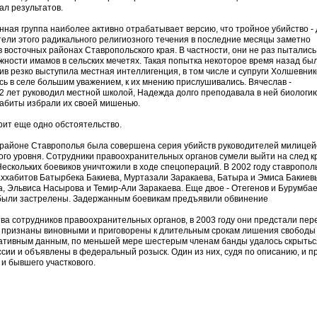
ал результатов.
енная группа наиболее активно отрабатывает версию, что тройное убийство -
тели этого радикального религиозного течения в последние месяцы заметно
 восточных районах Ставропольского края. В частности, они не раз пытались
жности имамов в сельских мечетях. Такая попытка некоторое время назад бы
ив резко выступила местная интеллигенция, в том числе и супруги Холшевник
сь в селе большим уважением, к их мнению прислушивались. Вячеслав -
22 лет руководил местной школой, Надежда долго преподавала в ней биологи
хабиты избрали их своей мишенью.
орит еще одно обстоятельство.
 районе Ставрополья была совершена серия убийств руководителей милицей
ого уровня. Сотрудники правоохранительных органов сумели выйти на след к
ескольких боевиков уничтожили в ходе спецопераций. В 2002 году ставропол
ххабитов Батырбека Бакиева, Муртазали Заракаева, Батыра и Эмиса Бакиев
, Эльвиса Насырова и Темир-Али Заракаева. Еще двое - Отегенов и Бурумбае
 были застрелены. Задержанным боевикам предъявили обвинение
ва сотрудников правоохранительных органов, в 2003 году они предстали пер
 признаны виновными и приговорены к длительным срокам лишения свободы 
ративным данным, по меньшей мере шестерым членам банды удалось скрыться
ссии и объявлены в федеральный розыск. Один из них, судя по описанию, и п
 и бывшего участкового.