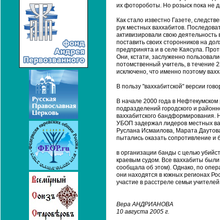
их фотороботы. Но розыск пока не д
Как стало известно Газете, следств
рук местных ваххабитов. Последова
активизировали свою деятельность в
поставить своих сторонников на дол
предпринята и в селе Каясула. Прот
Они, кстати, заслуженно пользовали
потомственный учитель, в течение 
исключено, что именно поэтому вах
В пользу "ваххабитской" версии гов
В начале 2000 года в Нефтекумском
подразделений городского и районн
ваххабитского бандформирования. Н
УБОП задержал лидеров местных ва
Руслана Исмаилова, Марата Даутова
пытались оказать сопротивление и
в организации банды с целью убийст
краевым судом. Все ваххабиты были
сообщала об этом). Однако, по опе
они находятся в южных регионах Ро
участие в расстреле семьи учителей
Вера АНДРИАНОВА
10 августа 2005 г.