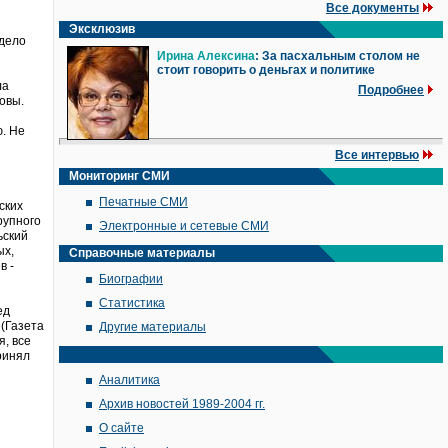
Все документы
Эксклюзив
 дело
Ирина Алексина
: За пасхальным столом не
стоит говорить о деньгах и политике
ла
Подробнее
овы.
ю. Не
Все интервью
Мониторинг СМИ
Печатные СМИ
ских
рупного
Электронные и сетевые СМИ
ьский
ых,
Справочные материалы
в -
Биографии
Статистика
ед
(Газета
Другие материалы
, все
ринял
Аналитика
Архив новостей 1989-2004 гг.
О сайте