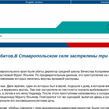
English version
Interfa
МИ
абитов.
В Ставропольском селе застрелены три
тавропольского края были убиты директор средней школы Вячеслав Холшевник
астковый Мурат Яхъяев. По предварительным данным, это преступление на 
тивниками которых являлись жертвы кровавой расправы.
чью. Двое мужчин, один из которых был в маске, подошли к дому, в котором ж
 и ворвались внутрь. Там они застрелили из пистолета сначала выбежавшего
 а затем и его жену Надежду. После этого преступники направились к сосед
иционеру Мурату Яхъяеву. Повторился тот же сценарий: выбитая дверь и ра
 тронули его несовершеннолетнюю дочь.
очки, убийцы говорили с ярко выраженным кавказским акцентом. Были соста