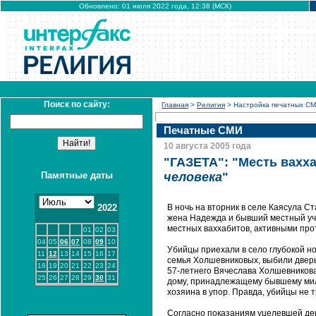
Обновлено: 01 июля 2022 года, 12:38 (МСК)
Поиск по сайту:
Главная
>
Религия
> Настройка печатных С
Печатные СМИ
10 августа 2005 года
"ГАЗЕТА": "Месть вахх
Памятные даты
человека
"
2022
В ночь на вторник в селе Каясула С
жена Надежда и бывший местный уч
местных ваххабитов, активными про
01
02
03
04
05
06
07
08
09
10
Убийцы приехали в село глубокой но
11
12
13
14
15
16
17
семья Холшевниковых, выбили дверь
18
19
20
21
22
23
24
57-летнего Вячеслава Холшевникова,
25
26
27
28
29
30
31
дому, принадлежащему бывшему мил
хозяина в упор. Правда, убийцы не
Согласно показаниям уцелевшей дев