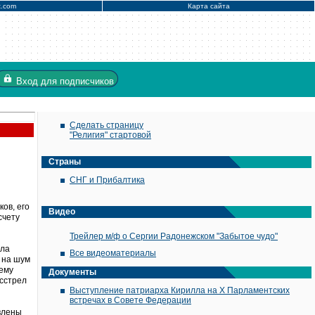
x.com
Карта сайта
Вход
для подписчиков
Сделать страницу
"Религия" стартовой
Страны
СНГ и Прибалтика
ов, его
Видео
счету
Трейлер м/ф о Сергии Радонежском "Забытое чудо"
ила
Все видеоматериалы
 на шум
нему
Документы
сстрел
Выступление патриарха Кирилла на X Парламентских
встречах в Совете Федерации
влены