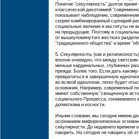
Понятие "секулярность" долгое время
классической дихотомией "современное
показывает наблюдение, современном
скорее комбинированный сценарий раз
социальные явления и институты не в
на предыдущие. Поэтому в социальных
от вышеупомянутого жесткого разделе
"традиционного общества" и время "о
5.
Секулярность
(как и религиозность
вполне очевидно, что между светским
меньше кардинальных, глубинных раз
прежде. Более того. Если дать какому
превратиться в завершенную идеологич
во всякой идеологии, легко будет оты
основания. Например, современный п
имеют собственную "священнную исто
социального Прогресса, понимаемого 
догматизма и косности.
Иными словами, мы сегодня имеем де
осознанием мифорелигиозных основан
секулярности. До недавнего времени о
говорить. Но сегодня не говорить об э