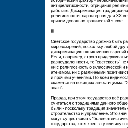
исторический фактор - первоначальн
антирелигиозности, отрицания религии.
работает. Дискриминация традиционно
религиозности, характерная для ХХ ве
причем довольно трагической эпохе.
III
Светское государство должно быть ра
мировоззрений, поскольку любой друг
дискриминацию одних мировоззрений и
Если, например, строго придерживать
равноудаленности, то "светскость" не
ни с религиозностью (классической и н
атеизмом, ни с различными позитивис
и прочими учениями. По всей видимост
окажется на позициях агностицизма: "Я
знаю".
Правда, при этом государство всё ра
считаться с традициями данного общес
были - поскольку традиция значитель
строительство и управление. Это значи
могут существовать "более атеистичес
государства, хотя крен в ту или иную 