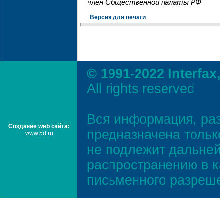
член Общественной палаты РФ
Версия для печати
© 1991-2022 Interfax
All rights reserved
Вся информация, ра
Создание web сайта:
предназначена тольк
www.5d.ru
не подлежит дальней
распространению в к
письменного разреш