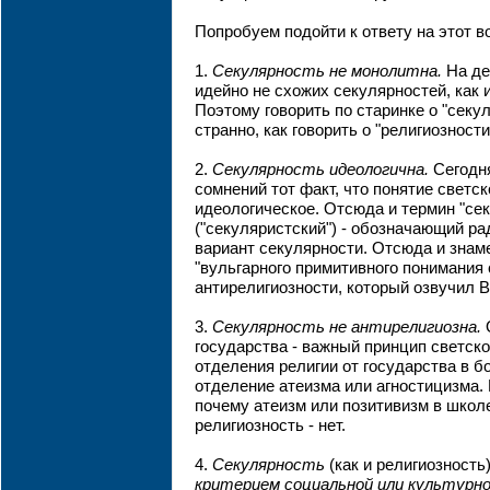
Попробуем подойти к ответу на этот в
1.
Секулярность не монолитна.
На де
идейно не схожих секулярностей, как 
Поэтому говорить по старинке о "секу
странно, как говорить о "религиозност
2.
Секулярность идеологична.
Сегодня
сомнений тот факт, что понятие светск
идеологическое. Отсюда и термин "се
("секуляристский") - обозначающий р
вариант секулярности. Отсюда и знам
"вульгарного примитивного понимания 
антирелигиозности, который озвучил В
3.
Секулярность не антирелигиозна.
О
государства - важный принцип светскос
отделения религии от государства в б
отделение атеизма или агностицизма.
почему атеизм или позитивизм в школе
религиозность - нет.
4.
Секулярность
(как и религиозность
критерием социальной или культурно