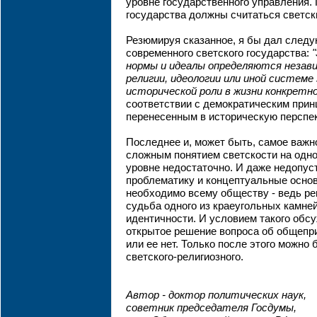
уровне государственного управления. 
государства должны считаться светск
Резюмируя сказанное, я бы дал след
современного светского государства:
нормы и идеалы определяются незав
религии, идеологии или иной системе 
исторической роли в жизни конкретно
соответствии с демократическим при
перенесенным в историческую перспек
Последнее и, может быть, самое важн
сложным понятием светскости на одно
уровне недостаточно. И даже недопу
проблематику и концептуальные основ
необходимо всему обществу - ведь р
судьба одного из краеугольных камне
идентичности. И условием такого обс
открытое решение вопроса об общепри
или ее нет. Только после этого можно 
светского-религиозного.
Автор - доктор политических наук,
советник председателя Госдумы,