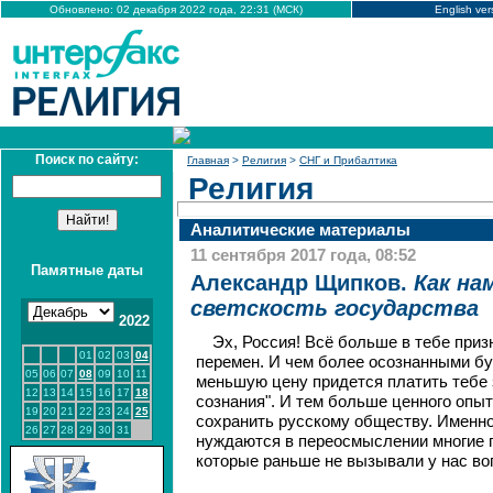
Обновлено: 02 декабря 2022 года, 22:31 (МСК)
English ver
Поиск по сайту:
Главная
>
Религия
>
СНГ и Прибалтика
Религия
Аналитические материалы
11 сентября 2017 года, 08:52
Памятные даты
Александр Щипков.
Как на
светскость государства
2022
Эх, Россия! Всё больше в тебе при
01
02
03
04
перемен. И чем более осознанными бу
05
06
07
08
09
10
11
меньшую цену придется платить тебе
12
13
14
15
16
17
18
сознания". И тем больше ценного опы
19
20
21
22
23
24
25
сохранить русскому обществу. Именно
26
27
28
29
30
31
нуждаются в переосмыслении многие 
которые раньше не вызывали у нас во