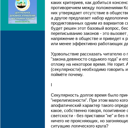
каких критериев, как добиться консен
противоречием между положениями Кон
них утверждает отсутствие в обществ
а другое предлагает набор идеологиче
продиктованных одним из вариантов с
будет решен этот базовый вопрос, бе
переписыванию законов - это вызовет
напряжение в обществе и приведет к 
или менее эффективно работающих д
Удовольствие рассказать читателю о 
"закона девяносто седьмого года" и е
отложу на некоторое время. Не горит. 
(секулярности) необходимо говорить 
поймёте почему.
I
Секулярность долгое время было при
"нерелигиозности". При этом мало ког
апофатический характер такого опред
какое, собственно говоря, позитивное
светскости - без приставки "не" и без
ничего не проясняющих, но загоняющи
ситуацию логического круга?