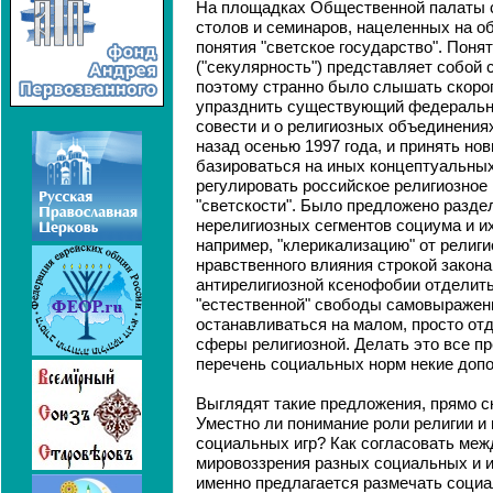
На площадках Общественной палаты с
столов и семинаров, нацеленных на о
понятия "светское государство". Понят
("секулярность") представляет собой
поэтому странно было слышать скор
упразднить существующий федеральн
совести и о религиозных объединениях
назад осенью 1997 года, и принять но
базироваться на иных концептуальных
регулировать российское религиозное
"светскости". Было предложено разде
нерелигиозных сегментов социума и их
например, "клерикализацию" от религи
нравственного влияния строкой закона
антирелигиозной ксенофобии отделить
"естественной" свободы самовыражени
останавливаться на малом, просто от
сферы религиозной. Делать это все пр
перечень социальных норм некие доп
Выглядят такие предложения, прямо с
Уместно ли понимание роли религии и 
социальных игр? Как согласовать меж
мировоззрения разных социальных и и
именно предлагается размечать социа