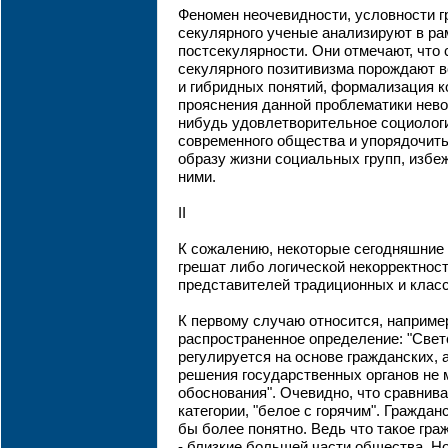
Феномен неочевидности, условности г
секулярного ученые анализируют в ра
постсекулярности. Они отмечают, чт
секулярного позитивизма порождают 
и гибридных понятий, формализация к
прояснения данной проблематики нево
нибудь удовлетворительное социолог
современного общества и упорядочит
образу жизни социальных групп, избе
ними.
II
К сожалению, некоторые сегодняшние
грешат либо логической некорректнос
представителей традиционных и класс
К первому случаю относится, наприм
распространенное определение: "Светс
регулируется на основе гражданских, 
решения государственных органов не м
обоснования". Очевидно, что сравнив
категории, "белое с горячим". Граждан
бы более понятно. Ведь что такое гр
- близкие большей части общества. Н