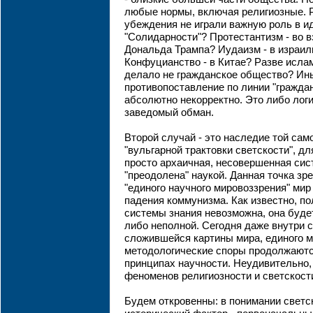
любые нормы, включая религиозные. 
убеждения не играли важную роль в и
"Солидарности"? Протестантизм - во в
Дональда Трампа? Иудаизм - в израи
Конфуцианство - в Китае? Разве исл
делало не гражданское общество? Ин
противопоставление по линии "граждан
абсолютно некорректно. Это либо лог
заведомый обман.
Второй случай - это наследие той сам
"вульгарной трактовки светскости", дл
просто архаичная, несовершенная сис
"преодолена" наукой. Данная точка зр
"единого научного мировоззрения" мир
падения коммунизма. Как известно, п
системы знания невозможна, она буде
либо неполной. Сегодня даже внутри с
сложившейся картины мира, единого м
методологические споры продолжаются
принципах научности. Неудивительно,
феноменов религиозности и светскост
Будем откровенны: в понимании светс