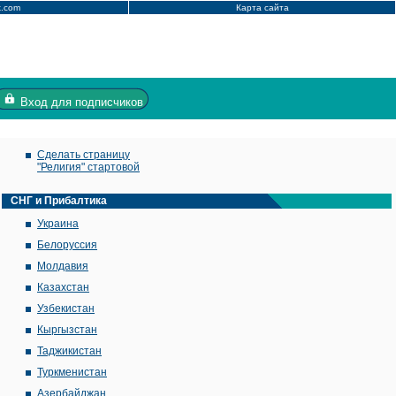
x.com
Карта сайта
Вход
для подписчиков
Сделать страницу
"Религия" стартовой
СНГ и Прибалтика
Украина
Белоруссия
Молдавия
Казахстан
Узбекистан
Кыргызстан
Таджикистан
Туркменистан
Азербайджан