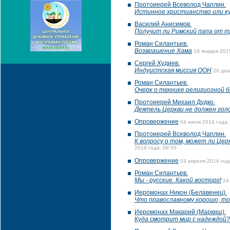
Протоиерей Всеволод Чаплин.
Истинное христианство или к
Василий Анисимов.
Получит ли Римский папа от т
Роман Силантьев.
Возвращение Хама
19 января 201
Сергей Худиев.
Индуистская миссия ООН
29 дек
Роман Силантьев.
Очерк о технике религиозной 
Протоиерей Михаил Дудко.
Деятель Церкви не должен гол
Опровержение
04 июля 2014 года,
Протоиерей Всеволод Чаплин.
К вопросу о том, может ли Цер
2014 года, 08:55
Опровержение
03 апреля 2014 год
Роман Силантьев.
Мы - русские. Какой восторг!
24
Иеромонах Никон (Белавенец).
Что православному хорошо, то
Иеромонах Макарий (Маркиш).
Куда смотрит мир с надеждой?