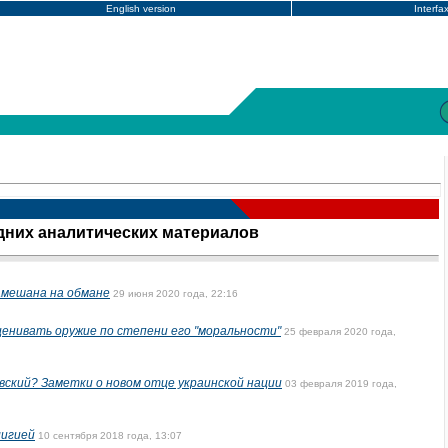
English version
Interfa
едних аналитических материалов
амешана на обмане
29 июня 2020 года, 22:16
ценивать оружие по степени его "моральности"
25 февраля 2020 года,
ский? Заметки о новом отце украинской нации
03 февраля 2019 года,
лигией
10 сентября 2018 года, 13:07