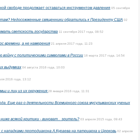
зной свободе продолжает оставаться инструментом давления
05 сентября
-там? Недосожженные священники обратились к Президенту США
02
имать светскость государства
11 сентября 2017 года, 08:52
ос времени, а не намерения
21 апреля 2017 года, 11:23
 войну с политическими символами в России
16 марта 2017 года, 14:54
их выдумках
04 августа 2016 года, 10:03
юля 2016 года, 13:12
мьи и лиц из их окружения
28 января 2016 года, 11:31
ода. Еще раз о деятельности Всемирного союза мусульманских ученых
ниже всякой критики - виноват... зритель?
03 апреля 2015 года, 09:43
 с нападками протодиакона А.Кураева на патриарха и Церковь
02 апреля