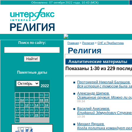
Обновлено: 07 октября 2022 года, 10:43 (МСК)
Поиск по сайту:
Главная
>
Религия
>
СНГ и Прибалтика
Религия
Аналитические материалы
Показаны 1-30 из 229 посл
Памятные даты
Протоиерей Николай Балашов.
2022
Вся история с томосом была з
Александр Щипков.
01
02
Освящение оружия. Можно ли о
03
04
05
06
07
08
09
09:34
10
11
12
13
14
15
16
Василий Анисимов.
17
18
19
20
21
22
23
Епифаний Эдмундович Стукачев
24
25
26
27
28
29
30
10:36
31
Михаил Якушев.
Когда политика командует ре