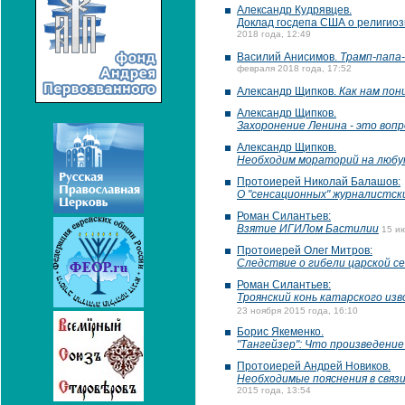
Александр Кудрявцев.
Доклад госдепа США о религио
2018 года, 12:49
Василий Анисимов.
Трамп-папа
февраля 2018 года, 17:52
Александр Щипков.
Как нам пон
Александр Щипков.
Захоронение Ленина - это вопр
Александр Щипков.
Необходим мораторий на любую
Протоиерей Николай Балашов:
О "сенсационных" журналистск
Роман Силантьев:
Взятие ИГИЛом Бастилии
15 и
Протоиерей Олег Митров:
Следствие о гибели царской се
Роман Силантьев:
Троянский конь катарского изв
23 ноября 2015 года, 16:10
Борис Якеменко.
"Тангейзер": Что произведение 
Протоиерей Андрей Новиков.
Необходимые пояснения в связи
2015 года, 13:54