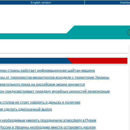
English version
Interfa
гионах страны работает информационная шайтан-машина
розы от террористов-мизантропов исходили с территории Украины
екательного греха на российском экране кончается
акон предусматривает передачу музейных ценностей религиозным
м столом не стоит говорить о деньгах и политике
мя сделать однозначный выбор
м необходимым умерить праздничную атмосферу в Пурим
 России и Украины необходимо вместе остановить нацизм