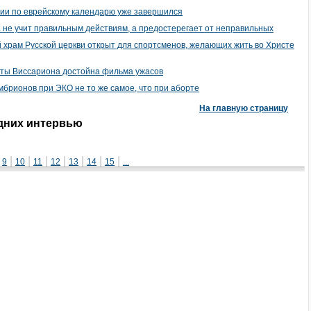
мии по еврейскому календарю уже завершился
а не учит правильным действиям, а предостерегает от неправильных
й храм Русской церкви открыт для спортсменов, желающих жить во Христе
екты Виссариона достойна фильма ужасов
эмбрионов при ЭКО не то же самое, что при аборте
На главную страницу
едних интервью
|
|
|
|
|
|
|
|
9
10
11
12
13
14
15
...