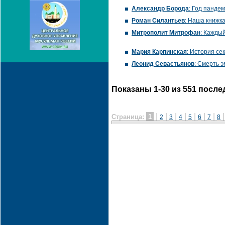
Александр Борода
: Год панде
Роман Силантьев
: Наша книжк
Митрополит Митрофан
: Кажды
Мария Карпинская
: История с
Леонид Севастьянов
: Смерть 
Показаны 1-30 из 551 посл
|
|
|
|
|
|
|
Страница:
1
2
3
4
5
6
7
8