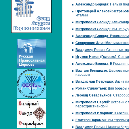
Александр Борода
: Нельзя по
Протоиерей Алексей Ястребов
Италии
Митрополит Леонид
: Александ
Митрополит Леонид
: Мы не бу
Александр Борода
: Взаимопом
Священник Илия Мельниченко
Владимир Ресин
: Сто новых хр
Игумен Никон (Головко)
: Свята
Александр Борода
: В России 
Вахтанг Кипшидзе
: Церковь пр
народом
Владислав Петрушко
: Визит 
Роман Силантьев
: Для борьбы
Леонид Севастьянов
: Старооб
Митрополит Сергий
: Встречи с
первохристианский
Митрополит Иларион
: В Росси
Епископ Парамон
: Мы строим х
Владимир Ресин
: Никакая бед