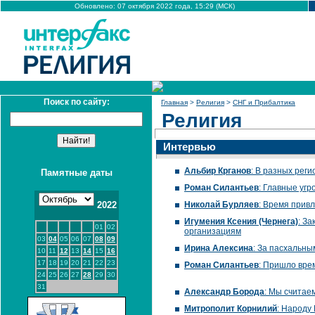
Обновлено: 07 октября 2022 года, 15:29 (МСК)
Поиск по сайту:
Главная
>
Религия
>
СНГ и Прибалтика
Религия
Интервью
Альбир Крганов
: В разных ре
Памятные даты
Роман Силантьев
: Главные уг
2022
Николай Бурляев
: Время привл
Игумения Ксения (Чернега)
: З
01
02
организациям
03
04
05
06
07
08
09
Ирина Алексина
: За пасхальны
10
11
12
13
14
15
16
17
18
19
20
21
22
23
Роман Силантьев
: Пришло вре
24
25
26
27
28
29
30
31
Александр Борода
: Мы считае
Митрополит Корнилий
: Народу