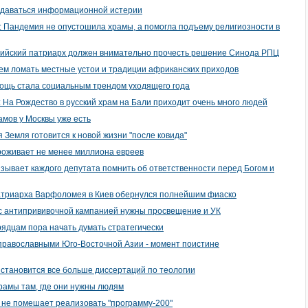
ддаваться информационной истерии
: Пандемия не опустошила храмы, а помогла подъему религиозности в
рийский патриарх должен внимательно прочесть решение Синода РПЦ
дем ломать местные устои и традиции африканских приходов
ощь стала социальным трендом уходящего года
: На Рождество в русский храм на Бали приходит очень много людей
амов у Москвы уже есть
я Земля готовится к новой жизни "после ковида"
проживает не менее миллиона евреев
изывает каждого депутата помнить об ответственности перед Богом и
патриарха Варфоломея в Киев обернулся полнейшим фиаско
 с антипрививочной кампанией нужны просвещение и УК
рядцам пора начать думать стратегически
 православными Юго-Восточной Азии - момент поистине
и становится все больше диссертаций по теологии
рамы там, где они нужны людям
а не помешает реализовать "программу-200"