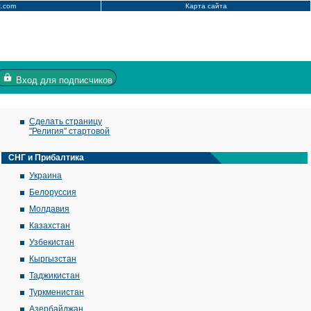
x.com
Карта сайта
Вход
для подписчиков
Сделать страницу
"Религия" стартовой
СНГ и Прибалтика
Украина
Белоруссия
Молдавия
Казахстан
Узбекистан
Кыргызстан
Таджикистан
Туркменистан
Азербайджан