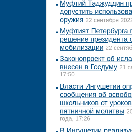
Муфтий Таджуддин пр
допустить использова
оружия
22 сентября 2022
Муфтият Петербурга 
решение президента 
мобилизации
22 сентяб
Законопроект об исл
внесен в Госдуму
21 с
17:50
Власти Ингушетии оп
сообщения об освоб
школьников от уроков
пятничной молитвы
2
года, 17:26
В Ингушетии реализу