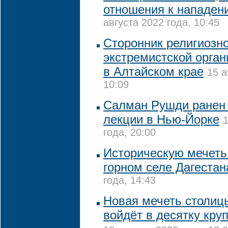
отношения к нападен
августа 2022 года, 10:45
Сторонник религиозно
экстремистской орга
в Алтайском крае
15 а
10:09
Салман Рушди ранен
лекции в Нью-Йорке
1
года, 20:00
Историческую мечеть
горном селе Дагестан
года, 14:43
Новая мечеть столиц
войдёт в десятку кру