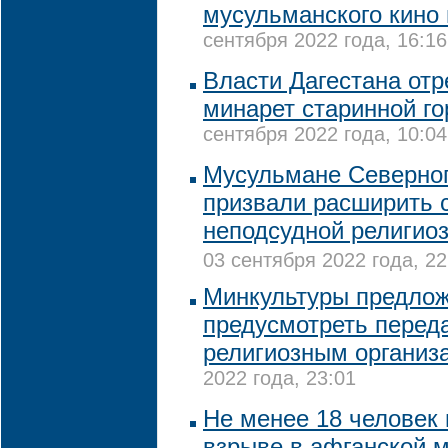
мусульманского кино 
сентября 2022 года, 16:16
Власти Дагестана от
минарет старинной го
сентября 2022 года, 10:04
Мусульмане Северног
призвали расширить 
неподсудной религио
03 сентября 2022 года, 22
Минкультуры предло
предусмотреть переда
религиозным организ
2022 года, 23:01
Не менее 18 человек 
взрыве в афганской 