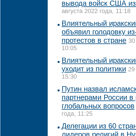
вывода войск США из
августа 2022 года, 11:18
Влиятельный иракски
объявил голодовку из
протестов в стране
30
10:05
Влиятельный иракски
уходит из политики
29
15:30
Путин назвал исламс
партнерами России в
глобальных вопросов
года, 11:25
Делегации из 60 стра
лидеров религий в Ну