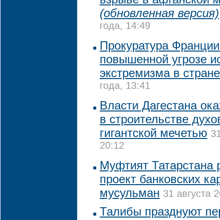
(обновленная версия)
года, 14:49
Прокуратура Франции
повышенной угрозе и
экстремизма в стране
года, 13:41
Власти Дагестана ока
в строительстве духо
гигантской мечетью
3
20:12
Муфтият Татарстана 
проект банковских ка
мусульман
31 августа 2
Талибы празднуют пе