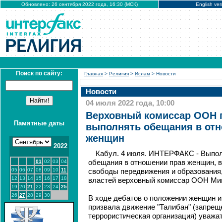
Обновлено: 26 сентября 2022 года, 16:30 (МСК)
English ver
Поиск по сайту:
Главная
>
Религия
>
Ислам
> Новости
Новости
04 июля 2022 года, 10:00
Верховный комиссар ООН 
Памятные даты
выполнять обещания в от
женщин
2022
Кабул. 4 июля. ИНТЕРФАКС - Выпол
01
02
03
04
обещания в отношении прав женщин, в
05
06
07
08
09
10
11
свободы передвижения и образования,
12
13
14
15
16
17
18
властей верховный комиссар ООН Ми
19
20
21
22
23
24
25
26
27
28
29
30
В ходе дебатов о положении женщин и
призвала движение "Талибан" (запрещ
террористическая организация) уважат