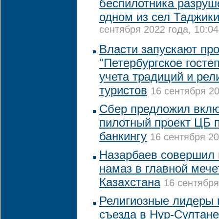
беспилотника разруш
одном из сел Таджик
сентября 2022 года, 10:04
Власти запускают пр
"Петербургское госте
учета традиций и рел
туристов
16 сентября 20
Сбер предложил вклю
пилотный проект ЦБ 
банкингу
16 сентября 20
Назарбаев совершил
намаз в главной мече
Казахстана
16 сентября
Религиозные лидеры 
съезда в Нур-Султане