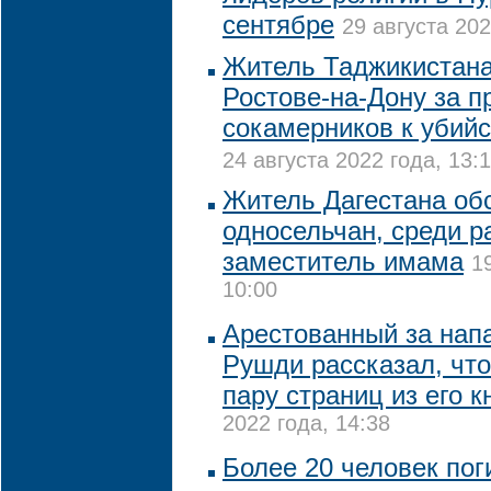
сентябре
29 августа 202
Житель Таджикистана
Ростове-на-Дону за 
сокамерников к убий
24 августа 2022 года, 13:
Житель Дагестана об
односельчан, среди р
заместитель имама
1
10:00
Арестованный за нап
Рушди рассказал, что
пару страниц из его к
2022 года, 14:38
Более 20 человек пог