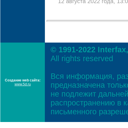
12 августа 2022 года, 13:
© 1991-2022 Interfax
All rights reserved
Вся информация, ра
Создание web сайта:
предназначена тольк
www.5d.ru
не подлежит дальней
распространению в к
письменного разреш