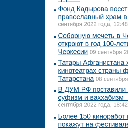
Фонд Кадырова восст
православный храм в
сентября 2022 года, 12:48
Соборную мечеть в Ч
откроют в год 100-ле
Черкесии
09 сентября 2
Татары Афганистана 
кинотеатрах страны 
Татарстана
08 сентября
В ДУМ РФ поставили 
суфизм и ваххабизм -
сентября 2022 года, 18:42
Более 150 киноработ 
покажут на фестивал