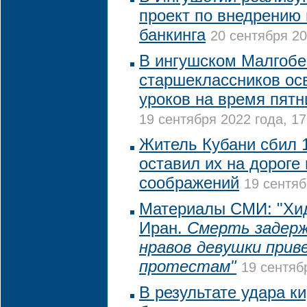
проект по внедрению
банкинга
20 сентября 20
В ингушском Малгобе
старшеклассников ос
уроков на время пят
19 сентября 2022 года, 17
Житель Кубани сбил 
оставил их на дороге
соображений
19 сентяб
Материалы СМИ: "Хи
Иран.
Смерть задерж
нравов девушки прив
протестам"
19 сентяб
В результате удара ки