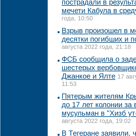
пострадали в результ
мечети Кабула в сред
года, 10:50
Взрыв произошел в ме
десятки погибших и 
августа 2022 года, 21:18
ФСБ сообщила о зад
шестерых вербовщик
Джанкое и Ялте
17 авг
11:53
Пятерым жителям Кры
до 17 лет колонии за
мусульман в "Хизб ут
августа 2022 года, 19:02
В Тегеране заявили, 