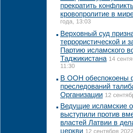
прекратить конфликт
кровопролитие в мир
года, 13:03
Верховный суд призн
террористической и з
Партию исламского в
Таджикистана
14 сентя
11:30
В ООН обеспокоены 
преследований талиб
Организации
12 сентяб
Ведущие исламские о
выступили против вм
властей Латвии в де
церкви
12 сентября 2022