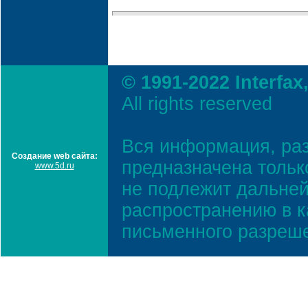
© 1991-2022 Interfax
All rights reserved
Вся информация, ра
Создание web сайта:
предназначена тольк
www.5d.ru
не подлежит дальней
распространению в к
письменного разреш