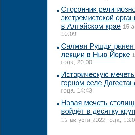
Сторонник религиозно
экстремистской орга
в Алтайском крае
15 а
10:09
Салман Рушди ранен
лекции в Нью-Йорке
1
года, 20:00
Историческую мечеть
горном селе Дагестан
года, 14:43
Новая мечеть столиц
войдёт в десятку кру
12 августа 2022 года, 13: