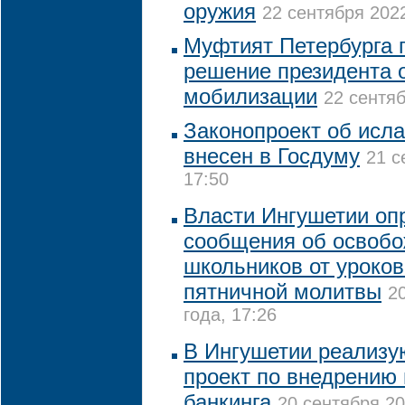
оружия
22 сентября 2022
Муфтият Петербурга 
решение президента 
мобилизации
22 сентяб
Законопроект об исл
внесен в Госдуму
21 с
17:50
Власти Ингушетии оп
сообщения об освоб
школьников от уроков
пятничной молитвы
2
года, 17:26
В Ингушетии реализу
проект по внедрению
банкинга
20 сентября 20