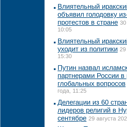
Влиятельный иракски
объявил голодовку из
протестов в стране
30
10:05
Влиятельный иракски
уходит из политики
29
15:30
Путин назвал исламс
партнерами России в
глобальных вопросов
года, 11:25
Делегации из 60 стра
лидеров религий в Ну
сентябре
29 августа 202