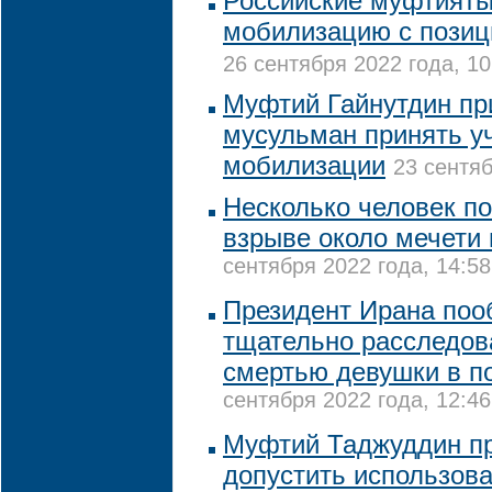
Российские муфтият
мобилизацию с позиц
26 сентября 2022 года, 10
Муфтий Гайнутдин пр
мусульман принять у
мобилизации
23 сентяб
Несколько человек по
взрыве около мечети 
сентября 2022 года, 14:58
Президент Ирана по
тщательно расследов
смертью девушки в п
сентября 2022 года, 12:46
Муфтий Таджуддин пр
допустить использова