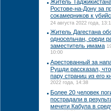
Житель Таджикистана
Ростове-на-Дону за 
сокамерников к убий
24 августа 2022 года, 13:
Житель Дагестана об
односельчан, среди р
заместитель имама
1
10:00
Арестованный за нап
Рушди рассказал, что
пару страниц из его к
2022 года, 14:38
Более 20 человек пог
пострадали в результ
мечети Кабула в сред