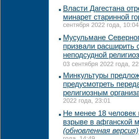
Власти Дагестана от
минарет старинной го
сентября 2022 года, 10:04
Мусульмане Северног
призвали расширить 
неподсудной религио
03 сентября 2022 года, 22
Минкультуры предло
предусмотреть переда
религиозным организ
2022 года, 23:01
Не менее 18 человек 
взрыве в афганской 
(обновленная версия)