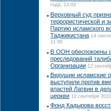
года, 13:03
Верховный суд призн
террористической и з
Партию исламского в
Таджикистана
14 сентя
11:30
В ООН обеспокоены 
преследований талиб
Организации
12 сентяб
Ведущие исламские о
выступили против вм
властей Латвии в де
церкви
12 сентября 2022
Фонд Кадырова восст