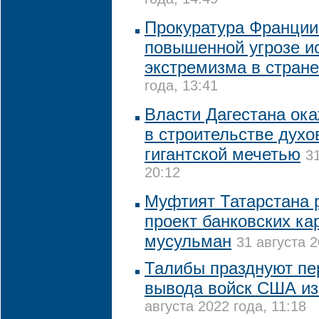
года, 14:49
Прокуратура Франции
повышенной угрозе и
экстремизма в стране
года, 13:41
Власти Дагестана ока
в строительстве духо
гигантской мечетью
3
20:12
Муфтият Татарстана 
проект банковских ка
мусульман
31 августа 2
Талибы празднуют пе
вывода войск США из
августа 2022 года, 11:18