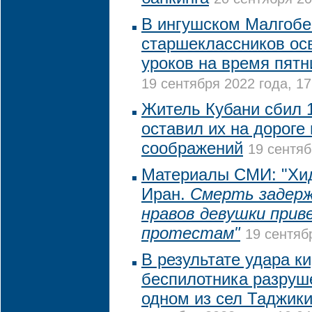
В ингушском Малгобе
старшеклассников ос
уроков на время пят
19 сентября 2022 года, 17
Житель Кубани сбил 
оставил их на дороге
соображений
19 сентяб
Материалы СМИ: "Хи
Иран.
Смерть задерж
нравов девушки прив
протестам"
19 сентяб
В результате удара ки
беспилотника разруш
одном из сел Таджик