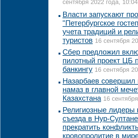
сентября 2022 года, 10:04
Власти запускают пр
"Петербургское госте
учета традиций и рел
туристов
16 сентября 20
Сбер предложил вклю
пилотный проект ЦБ 
банкингу
16 сентября 20
Назарбаев совершил
намаз в главной мече
Казахстана
16 сентября
Религиозные лидеры 
съезда в Нур-Султане
прекратить конфликт
кровопролитие в мир