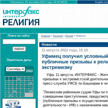
Обновлено: 26 сентября 2022 года, 16:30 (МСК)
English ver
Поиск по сайту:
Главная
>
Религия
>
Ислам
> Новости
Новости
11 августа 2022 года, 15:19
Уфимец получил условный 
Памятные даты
публичные призывы к рел
экстремизму
2022
Уфа. 11 августа. ИНТЕРФАКС - Жит
01
02
03
04
призывах к экстремистской деятельно
05
06
07
08
09
10
11
пресс-служба УФСБ по Башкирии в чет
12
13
14
15
16
17
18
19
20
21
22
23
24
25
"Ленинским районным судом Уфы он п
26
27
28
29
30
совершении преступления, предусмотр
(публичные призывы к осуществлению
деятельности - ИФ) с назначением нак