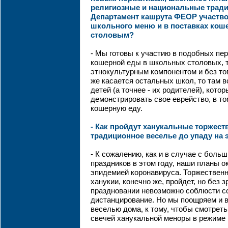
религиозные и национальные тради
Департамент кашрута ФЕОР участво
школьного меню и в поставках ко
столовым?
- Мы готовы к участию в подобных пер
кошерной еды в школьных столовых, т
этнокультурным компонентом и без тог
же касается остальных школ, то там в
детей (а точнее - их родителей), кото
демонстрировать свое еврейство, в то
кошерную еду.
- Как пройдут ханукальные торжест
традиционное веселье до упаду на 
- К сожалению, как и в случае с боль
праздников в этом году, наши планы 
эпидемией коронавируса. Торжественн
ханукии, конечно же, пройдет, но без 
праздновании невозможно соблюсти с
дистанцирование. Но мы поощряем и 
веселью дома, к тому, чтобы смотрет
свечей ханукальной меноры в режиме 