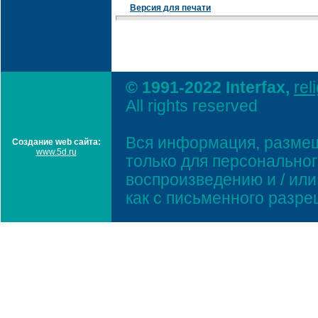
Версия для печати
© 1991-2022 Interfax,
rel
All rights reserved
Вся информация, размещ
Создание web сайта:
www.5d.ru
только для персонально
воспроизведению и / ил
как с письменного разр