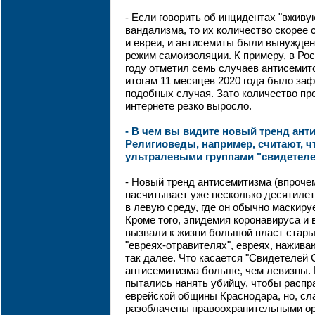
- Если говорить об инцидентах "вживу
вандализма, то их количество скорее с
и евреи, и антисемиты были вынужде
режим самоизоляции. К примеру, в Рос
году отметил семь случаев антисемитс
итогам 11 месяцев 2020 года было за
подобных случая. Зато количество пр
интернете резко выросло.
- В чем вы видите новый тренд ант
Религиоведы, например, считают, чт
ультралевыми группами "свидетел
- Новый тренд антисемитизма (впрочем
насчитывает уже несколько десятилети
в левую среду, где он обычно маскиру
Кроме того, эпидемия коронавируса и
вызвали к жизни большой пласт стары
"евреях-отравителях", евреях, нажива
так далее. Что касается "Свидетелей С
антисемитизма больше, чем левизны. 
пытались нанять убийцу, чтобы распр
еврейской общины Краснодара, но, сл
разоблачены правоохранительными ор