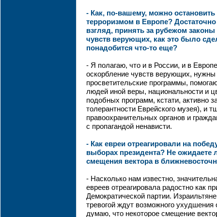
- Как, по-вашему, можно остановить
терроризмом в Европе? Достаточно
взгляд, принять за рубежом законы
чувств верующих, как это было сде
понадобится что-то еще?
- Я полагаю, что и в России, и в Европ
оскорбление чувств верующих, нужн
просветительские программы, помогаю
людей иной веры, национальности и ц
подобных программ, кстати, активно 
толерантности Еврейского музея), и т
правоохранительных органов и гражда
с пропагандой ненависти.
- Как евреи отреагировали на побед
выборах президента? Не ожидаете 
смещения вектора в ближневосточ
- Насколько нам известно, значительн
евреев отреагировала радостно как п
Демократической партии. Израильтяне 
тревогой ждут возможного ухудшения
думаю, что некоторое смещение векто