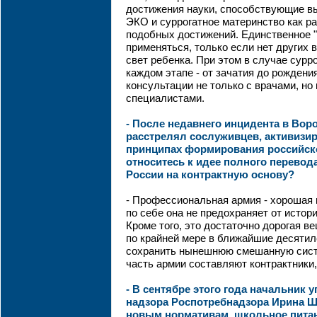
достижения науки, способствующие в
ЭКО и суррогатное материнство как ра
подобных достижений. Единственное "н
применяться, только если нет других 
свет ребенка. При этом в случае сурр
каждом этапе - от зачатия до рождени
консультации не только с врачами, но 
специалистами.
- После недавнего инцидента в Воро
расстрелял сослуживцев, активизи
принципах формирования российско
относитесь к идее полного перево
России на контрактную основу?
- Профессиональная армия - хорошая в
по себе она не предохраняет от истор
Кроме того, это достаточно дорогая ве
по крайней мере в ближайшие десятил
сохранить нынешнюю смешанную систе
часть армии составляют контрактники,
- В сентябре этого года начальник 
надзора Роспотребнадзора Ирина Ше
новым нормативам, школьное питан