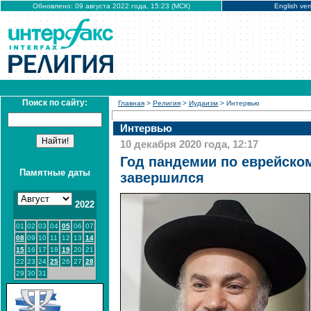
Обновлено: 09 августа 2022 года, 15:23 (МСК)
English ver
Поиск по сайту:
Главная
>
Религия
>
Иудаизм
> Интервью
Интервью
10 декабря 2020 года, 12:17
Год пандемии по еврейско
Памятные даты
завершился
2022
01
02
03
04
05
06
07
08
09
10
11
12
13
14
15
16
17
18
19
20
21
22
23
24
25
26
27
28
29
30
31