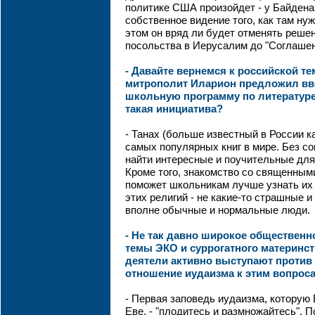
политике США произойдет - у Байдена,
собственное видение того, как там ну
этом он вряд ли будет отменять решен
посольства в Иерусалим до "Соглашен
- Давайте вернемся к российской те
митрополит Иларион предложил вв
школьную программу по литературе
такая инициатива?
- Танах (больше известный в России ка
самых популярных книг в мире. Без с
найти интересные и поучительные для
Кроме того, знакомство со священными
поможет школьникам лучше узнать их 
этих религий - не какие-то страшные и
вполне обычные и нормальные люди.
- Не так давно широкое обществен
темы ЭКО и суррогатного материнст
деятели активно выступают против т
отношение иудаизма к этим вопрос
- Первая заповедь иудаизма, которую
Еве, - "плодитесь и размножайтесь". 