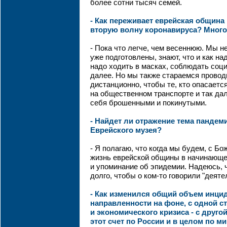
более сотни тысяч семей.
- Как переживает еврейская община
вторую волну коронавируса? Много
- Пока что легче, чем весеннюю. Мы н
уже подготовлены, знают, что и как на
надо ходить в масках, соблюдать соц
далее. Но мы также стараемся прово
дистанционно, чтобы те, кто опасаетс
на общественном транспорте и так да
себя брошенными и покинутыми.
- Найдет ли отражение тема пандем
Еврейского музея?
- Я полагаю, что когда мы будем, с Б
жизнь еврейской общины в начинающее
и упоминание об эпидемии. Надеюсь, ч
долго, чтобы о ком-то говорили "деяте
- Как изменился общий объем инци
направленности на фоне, с одной с
и экономического кризиса - с другой
этот счет по России и в целом по м