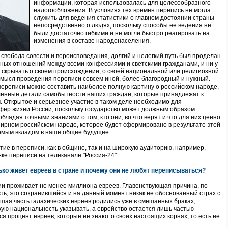
информации, которая использовалась для целесообразного
налогообложения. В условиях тех времен перепись не могла
служить для ведения статистики о главном достоянии страны -
непосредственно о людях, поскольку способы ее ведения не
были достаточно гибкими и не могли быстро реагировать на
изменения в составе народонаселения.
свобода совести и вероисповедания, долгий и нелегкий путь был проделан
ых отношений между всеми конфессиями и светскими гражданами, и ни у
о скрывать о своем происхождении, о своей национальной или религиозной
смысл проведения переписи совсем иной, более благородный и нужный.
ереписи можно составить наиболее полную картину о российском народе,
ленные детали самобытности наших граждан, которые принадлежат к
Открытое и серьезное участие в таком деле необходимо для
ер жизни России, поскольку государство может должным образом
обладая точными знаниями о том, кто они, во что верят и что для них ценно.
ирном российском народе, которое будет сформировано в результате этой
сомым вкладом в наше общее будущее.
тие в переписи, как в общине, так и на широкую аудиторию, например,
ке переписи на телеканале "Россия-24".
лько живет евреев в стране и почему они не любят переписываться?
ссии проживает не менее миллиона евреев. Главенствующая причина, по
ть, это сохранившийся и на данный момент никак не обоснованный страх с
ьшая часть галахических евреев родились уже в смешанных браках,
акую национальность указывать, а еврейство остается лишь частью
я процент евреев, которые не знают о своих настоящих корнях, то есть не