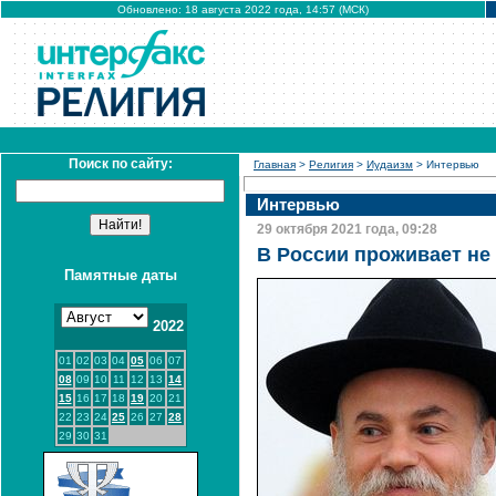
Обновлено: 18 августа 2022 года, 14:57 (МСК)
Поиск по сайту:
Главная
>
Религия
>
Иудаизм
> Интервью
Интервью
29 октября 2021 года, 09:28
В России проживает не
Памятные даты
2022
01
02
03
04
05
06
07
08
09
10
11
12
13
14
15
16
17
18
19
20
21
22
23
24
25
26
27
28
29
30
31