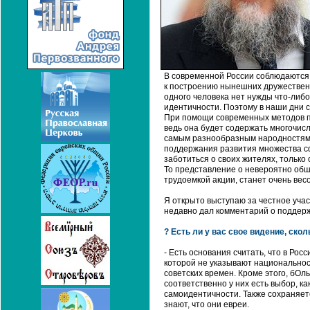
В современной России соблюдаются 
к построению нынешних дружественн
одного человека нет нужды что-либ
идентичности. Поэтому в наши дни 
При помощи современных методов п
ведь она будет содержать многочис
самым разнообразным народностям. 
поддержания развития множества сф
заботиться о своих жителях, только 
То представление о невероятно обш
трудоемкой акции, станет очень ве
Я открыто выступаю за честное учас
недавно дал комментарий о поддерж
? Есть ли у вас свое видение, ско
- Есть основания считать, что в Ро
которой не указывают национальнос
советских времен. Кроме этого, бОл
соответственно у них есть выбор, к
самоидентичности. Также сохраняетс
знают, что они евреи.