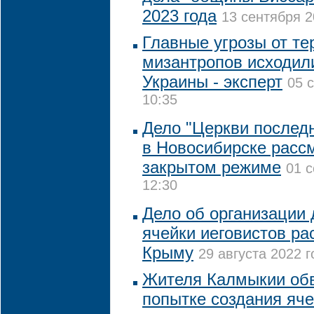
2023 года
13 сентября 2
Главные угрозы от те
мизантропов исходил
Украины - эксперт
05 
10:35
Дело "Церкви последн
в Новосибирске расс
закрытом режиме
01 с
12:30
Дело об организации 
ячейки иеговистов ра
Крыму
29 августа 2022 г
Жителя Калмыкии об
попытке создания яче