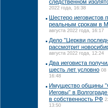
следственном изолят
2022 года, 16:38
Шестеро иеговистов 
реальным срокам в 
августа 2022 года, 16:17
Дело "Церкви последн
рассмотрит новосиби
августа 2022 года, 12:24
Два иеговиста получи
шесть лет условно
08 
16:48
Имущество общины "
Иеговы" в Волгограде
в собственность РФ
2
13:50