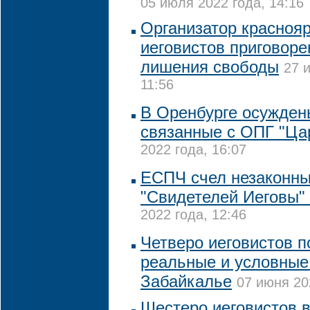
05 июля 2022 года, 14:16
Организатор краснояр
иеговистов приговоре
лишения свободы
27 
11:56
В Оренбурге осужден
связанные с ОПГ "Ца
2022 года, 16:07
ЕСПЧ счел незаконны
"Свидетелей Иеговы"
2022 года, 12:46
Четверо иеговистов 
реальные и условные
Забайкалье
07 июня 20
Шестеро иеговистов 