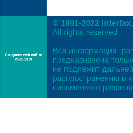
© 1991-2022 Interfax
All rights reserved
Вся информация, ра
Создание web сайта:
предназначена тольк
www.5d.ru
не подлежит дальней
распространению в к
письменного разреш