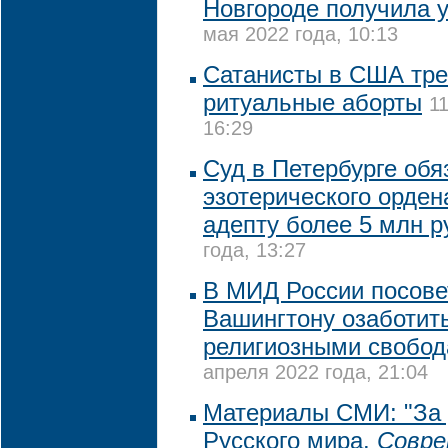
Новгороде получила 
мая 2022 года, 10:13
Сатанисты в США тре
ритуальные аборты
1
16:29
Суд в Петербурге обя
эзотерического орден
адепту более 5 млн р
года, 13:27
В МИД России посове
Вашингтону озаботит
религиозными свобо
апреля 2022 года, 21:04
Материалы СМИ: "За 
Русского мира.
Совре