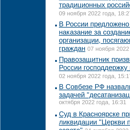
традиционных россий
09 ноября 2022 года, 18:2
В России предложено
наказание за создани
организации, посягаю
граждан
07 ноября 2022 
Правозащитник призв
России господдержку
02 ноября 2022 года, 15:1
В Совбезе РФ назвал
задачей "десатаниза
октября 2022 года, 16:31
Суд в Красноярске п
ликвидации "Церкви 