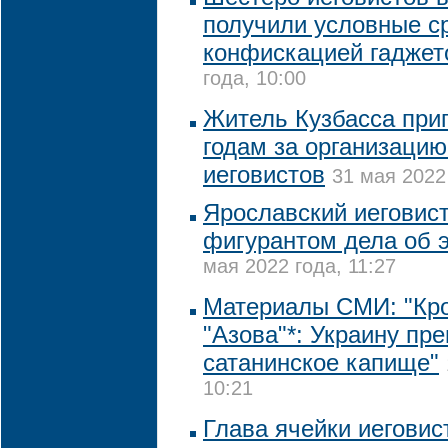
получили условные ср
конфискацией гаджет
года, 10:00
Житель Кузбасса приг
годам за организацию
иеговистов
31 мая 2022
Ярославский иеговист
фигурантом дела об 
мая 2022 года, 11:27
Материалы СМИ: "Кр
"Азова"*: Украину пр
сатанинское капище"
10:21
Глава ячейки иегови