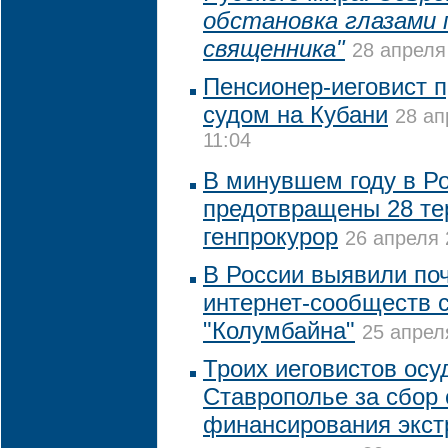
обстановка глазами 
священника"
28 апреля
Пенсионер-иеговист п
судом на Кубани
28 ап
11:04
В минувшем году в Р
предотвращены 28 тер
генпрокурор
26 апреля 
В России выявили по
интернет-сообществ 
"Колумбайна"
25 апрел
Троих иеговистов осу
Ставрополье за сбор 
финансирования экст