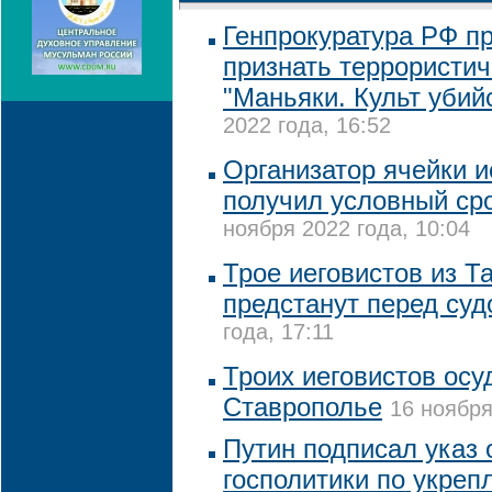
Генпрокуратура РФ пр
признать террористи
"Маньяки. Культ убий
2022 года, 16:52
Организатор ячейки и
получил условный ср
ноября 2022 года, 10:04
Трое иеговистов из Т
предстанут перед су
года, 17:11
Троих иеговистов осу
Ставрополье
16 ноября
Путин подписал указ 
госполитики по укреп