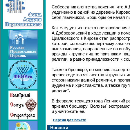
Собеседник агентства пояснил, что А
уединенно в одной из деревень Кировс
себя язычником. Брошюры он начал пис
Как следует из текста постановления с
А.Добровольский в ходе лекции в пом
Циалковского в Кирове стал распрост
которой, согласно экспертному заклю
высказывания, направленные на возб
вражды к группе лиц по признакам на
религии, а равно принадлежности к со
Также в брошюре, по мнению эксперто
превосходства язычества и группы л
сторонниками данной религии, и проп
иудаизма и христианства, а также гру
религии".
В феврале текущего года Ленинский р
признал брошюру "Волхвы" экстремист
и уничтожить ее.
Версия для печати
Новости