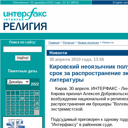
Обновлено: 02 декабря 2022 года, 22:31 (МСК)
English ver
Поиск по сайту:
Главная
>
Религия
>
Новые религии
> Новости
Новости
30 апреля 2010 года, 13:56
Кировский неоязычник по
Памятные даты
срок за распространение э
литературы
2022
Киров. 30 апреля. ИНТЕРФАКС - Ле
01
02
03
04
Кирова признал Алексея Добровольск
05
06
07
08
09
10
11
возбуждении национальной и религио
12
13
14
15
16
17
18
распространения им брошюры "Волхвы
19
20
21
22
23
24
25
экстремистской.
26
27
28
29
30
31
Подсудимый приговорен к одному год
"Интерфаксу" в районном суде.