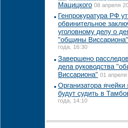
Мацицкого
08 апреля 20
Генпрокуратура РФ у
обвинительное заклю
уголовному делу о де
"общины Виссариона
года, 16:30
Завершено расследов
дела руководства "о
Виссариона"
01 апреля 
Организатора ячейки 
будут судить в Тамбо
года, 14:10