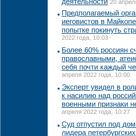
деятельности
20 апрел
Предполагаемый орга
иеговистов в Майкопе
попытке покинуть стр
2022 года, 10:03
Более 60% россиян с
православными, атеи
себя почти каждый ч
апреля 2022 года, 10:00
Эксперт увидел в рол
к насилию над росси
военными признаки н
апреля 2022 года, 10:27
Суд отпустил под до
лидера петербургских