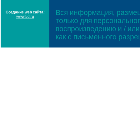
Вся информация, размещ
Создание web сайта:
www.5d.ru
только для персонально
воспроизведению и / ил
как с письменного разр