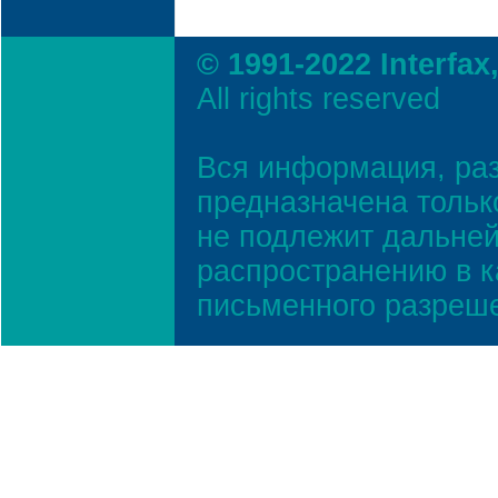
© 1991-2022 Interfax
All rights reserved
Вся информация, ра
предназначена тольк
не подлежит дальней
распространению в к
письменного разреш