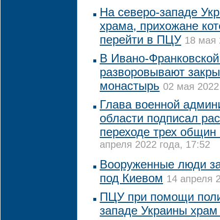
На северо-западе Ук
храма, прихожане кот
перейти в ПЦУ
18 мая 
В Ивано-Франковской
разворовывают закры
монастырь
02 мая 2022
Глава военной админ
области подписал ра
переходе трех общин
апреля 2022 года, 17:52
Вооруженные люди з
под Киевом
14 апреля 2
ПЦУ при помощи поли
западе Украины храм