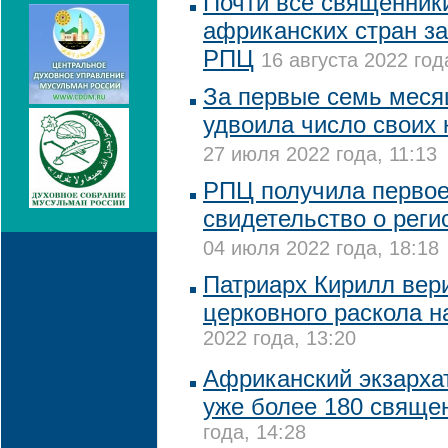
Почти все священники
африканских стран за
РПЦ
16 августа 2022 год
За первые семь мес
удвоила число своих
27 июля 2022 года, 11:13
РПЦ получила первое
свидетельство о реги
04 июля 2022 года, 18:18
Патриарх Кирилл вер
церковного раскола н
2022 года, 13:20
Африканский экзарха
уже более 180 свяще
года, 14:28