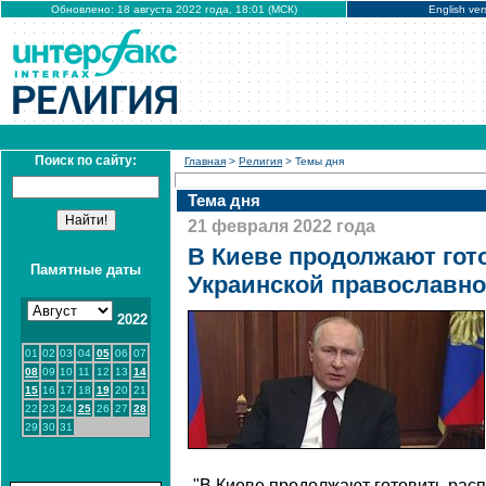
Обновлено: 18 августа 2022 года, 18:01 (МСК)
English ver
Поиск по сайту:
Главная
>
Религия
> Темы дня
Тема дня
21 февраля 2022 года
В Киеве продолжают гот
Памятные даты
Украинской православно
2022
01
02
03
04
05
06
07
08
09
10
11
12
13
14
15
16
17
18
19
20
21
22
23
24
25
26
27
28
29
30
31
"В Киеве продолжают готовить расп