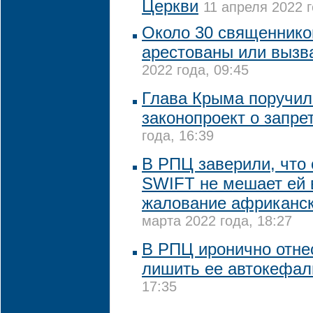
Церкви
11 апреля 2022 г
Около 30 священник
арестованы или вызв
2022 года, 09:45
Глава Крыма поручил
законопроект о запре
года, 16:39
В РПЦ заверили, что 
SWIFT не мешает ей 
жалование африканс
марта 2022 года, 18:27
В РПЦ иронично отне
лишить ее автокефал
17:35