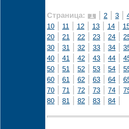
|
|
|
Страница:
1
2
3
|
|
|
|
|
10
11
12
13
14
1
|
|
|
|
|
20
21
22
23
24
2
|
|
|
|
|
30
31
32
33
34
3
|
|
|
|
|
40
41
42
43
44
4
|
|
|
|
|
50
51
52
53
54
5
|
|
|
|
|
60
61
62
63
64
6
|
|
|
|
|
70
71
72
73
74
7
|
|
|
|
|
80
81
82
83
84