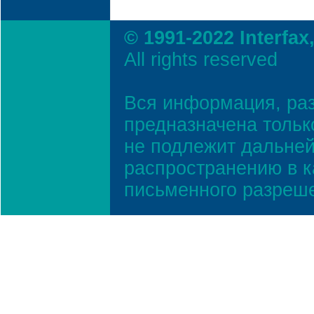
© 1991-2022 Interfax
All rights reserved
Вся информация, ра
предназначена тольк
не подлежит дальней
распространению в к
письменного разреш