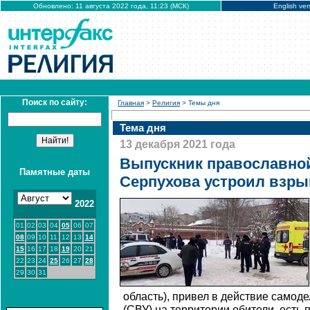
Обновлено: 11 августа 2022 года, 11:23 (МСК)
English ver
Поиск по сайту:
Главная
>
Религия
> Темы дня
Тема дня
13 декабря 2021 года
Выпускник православно
Памятные даты
Серпухова устроил взры
2022
01
02
03
04
05
06
07
08
09
10
11
12
13
14
15
16
17
18
19
20
21
22
23
24
25
26
27
28
29
30
31
область), привел в действие самод
(СВУ) на территории обители, есть