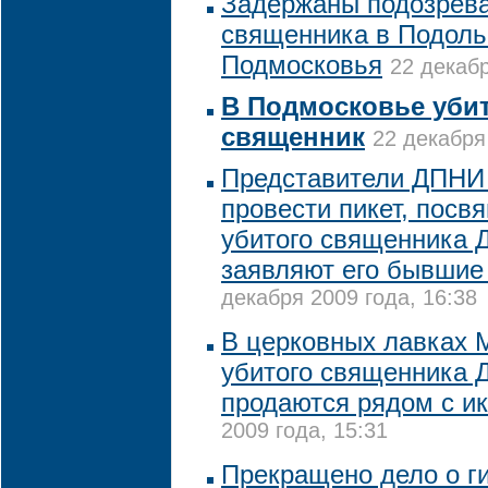
Задержаны подозрева
священника в Подоль
Подмосковья
22 декабр
В Подмосковье уби
священник
22 декабря
Представители ДПНИ
провести пикет, пос
убитого священника 
заявляют его бывшие
декабря 2009 года, 16:38
В церковных лавках 
убитого священника 
продаются рядом с и
2009 года, 15:31
Прекращено дело о г