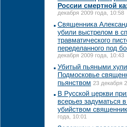
России смертной ка
декабря 2009 года, 10:58
Священника Алексан
убили выстрелом в сп
травматического пист
переделанного под бо
декабря 2009 года, 10:43
Убитый пьяными хули
Подмосковье священн
пьянством
23 декабря 2
В Русской церкви пр
всерьез задуматься в
убийством священни
года, 10:01