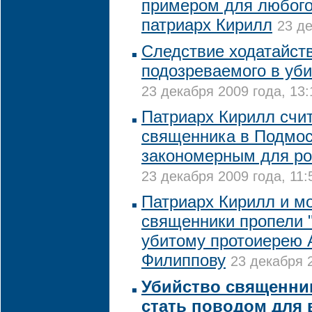
примером для любого
патриарх Кирилл
23 де
Следствие ходатайств
подозреваемого в уб
23 декабря 2009 года, 13:
Патриарх Кирилл счит
священника в Подмо
закономерным для ро
23 декабря 2009 года, 11:
Патриарх Кирилл и м
священники пропели 
убитому протоиерею 
Филиппову
23 декабря 2
Убийство священни
стать поводом для 