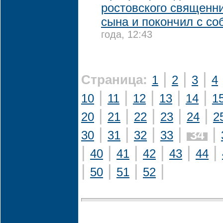
ростовского священни
сына и покончил с со
года, 12:43
|
|
|
Страница:
1
2
3
4
|
|
|
|
|
10
11
12
13
14
1
|
|
|
|
|
20
21
22
23
24
2
|
|
|
|
|
34
30
31
32
33
|
|
|
|
|
|
40
41
42
43
44
|
|
|
|
50
51
52