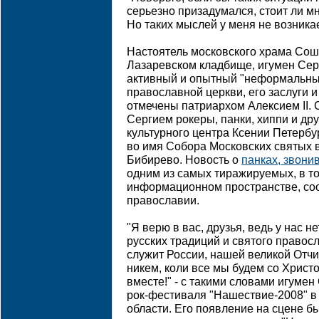
серьезно призадумался, стоит ли мн
Но таких мыслей у меня не возникае
Настоятель московского храма Соше
Лазаревском кладбище, игумен Серг
активный и опытный "неформальны
православной церкви, его заслуги 
отмечены патриархом Алексием II.
Сергием рокеры, панки, хиппи и др
культурного центра Ксении Петербу
во имя Собора Московских святых 
Бибирево. Новость о
панках, звони
одним из самых тиражируемых, в т
информационном пространстве, со
православии.
"Я верю в вас, друзья, ведь у нас н
русских традиций и святого правос
служит России, нашей великой Отчи
никем, коли все мы будем со Христо
вместе!" - с такими словами игуме
рок-фестиваля "Нашествие-2008" в
области. Его появление на сцене б