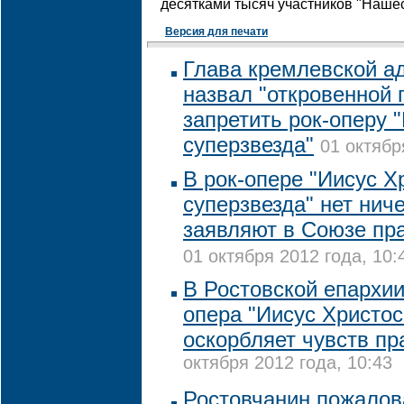
десятками тысяч участников "Нашес
Версия для печати
Глава кремлевской а
назвал "откровенной 
запретить рок-оперу "
суперзвезда"
01 октябр
В рок-опере "Иисус Х
суперзвезда" нет нич
заявляют в Союзе пр
01 октября 2012 года, 10:
В Ростовской епархии 
опера "Иисус Христос
оскорбляет чувств п
октября 2012 года, 10:43
Ростовчанин пожалов