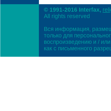
© 1991-2016 Interfax,
rel
All rights reserved
Вся информация, размещ
только для персонально
воспроизведению и / ил
как с письменного разр