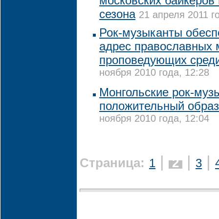
московских байкеров
сезона
21 апреля 2011 г
Рок-музыканты обесп
адрес православных 
проповедующих сред
ноября 2010 года, 12:28
Монгольские рок-му
положительный образ
ноября 2010 года, 12:04
|
|
|
Страница:
2
1
3