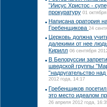
"Иисус Христос - супе
прокуратуру
01 октября
Написана оратория на
Гребенщикова
24 сент
Церковь должна учить
далекими от нее людь
Кирилл
06 сентября 2012
В Белоруссии запрети
шведской группы "Мар
"надругательство над
2012 года, 14:17
Гребенщиков посетил
это место идеалом п
26 апреля 2012 года, 16:3