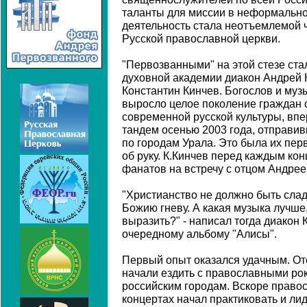
таланты для миссии в неформально
деятельность стала неотъемлемой 
Русской православной церкви.
"Первозванными" на этой стезе ст
духовной академии диакон Андрей 
Константин Кинчев. Богослов и музы
выросло целое поколение граждан 
современной русской культуры, вп
тандем осенью 2003 года, отправи
по городам Урала. Это была их пе
об руку. К.Кинчев перед каждым ко
фанатов на встречу с отцом Андрее
"Христианство не должно быть слад
Божию гневу. А какая музыка лучше,
выразить?" - написал тогда диакон 
очередному альбому "Алисы".
Первый опыт оказался удачным. От
начали ездить с православными ро
российским городам. Вскоре право
концертах начал практиковать и ли