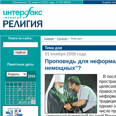
Обновлено: 01 апреля 2016 года, 17:40 (МСК)
English ver
Поиск по сайту:
Главная
>
Религия
> Темы дня
Тема дня
01 ноября 2008 года
Проповедь для неформал
Памятные даты
немощных"?
2016
В пос
простра
01
02
03
целесоо
04
05
06
07
08
09
10
правосл
11
12
13
14
15
16
17
неформа
18
19
20
21
22
23
24
традици
25
26
27
28
29
30
однако 
число п
священнослужителей по всей Росси