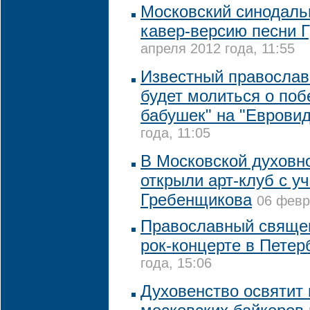
Московский синодаль
кавер-версию песни 
апреля 2012 года, 11:55
Известный православ
будет молиться о поб
бабушек" на "Еврови
года, 11:05
В Московской духовн
открыли арт-клуб с у
Гребенщикова
06 февр
Православный священ
рок-концерте в Петер
года, 15:06
Духовенство освятит