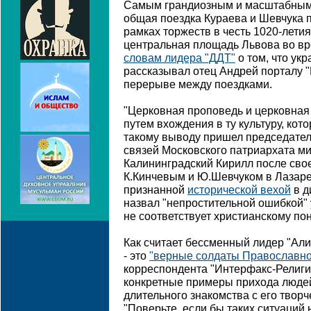
Самым грандиозным и масштабным 
общая поездка Кураева и Шевчука по
рамках торжеств в честь 1020-лети
центральная площадь Львова во в
словам лидера "ДДТ"
о том, что укр
рассказывал отец Андрей порталу 
перерыве между поездками.
"Церковная проповедь и церковная
путем вхождения в ту культуру, кото
такому выводу пришел председате
связей Московского патриархата м
Калининградский Кирилл после свое
К.Кинчевым и Ю.Шевчуком в Лазарев
признанной
исторической вехой
в д
назвал "непростительной ошибкой" 
не соответствует христианскому п
Как считает бессменный лидер "Ал
- это
"верные солдаты Православно
корреспондента "Интерфакс-Религии
конкретные примеры прихода людей
длительного знакомства с его творч
"Поверьте, если бы таких ситуаций 