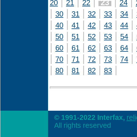
|
|
|
|
|
23
20
21
22
24
|
|
|
|
|
|
30
31
32
33
34
|
|
|
|
|
|
40
41
42
43
44
|
|
|
|
|
|
50
51
52
53
54
|
|
|
|
|
|
60
61
62
63
64
|
|
|
|
|
|
70
71
72
73
74
|
|
|
|
|
80
81
82
83
© 1991-2022 Interfax,
rel
All rights reserved