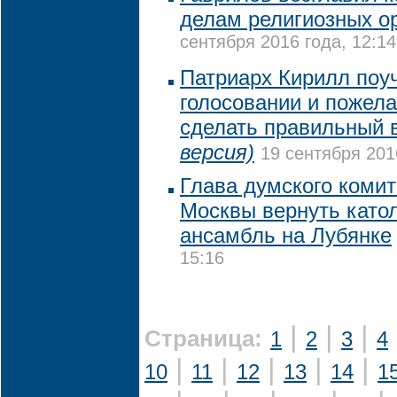
делам религиозных о
сентября 2016 года, 12:14
Патриарх Кирилл поу
голосовании и пожел
сделать правильный
версия)
19 сентября 201
Глава думского коми
Москвы вернуть като
ансамбль на Лубянке
15:16
|
|
|
Страница:
1
2
3
4
|
|
|
|
|
10
11
12
13
14
1