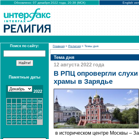
Обновлено: 07 декабря 2022 года, 20:38 (МСК)
English ver
Поиск по сайту:
Главная
>
Религия
> Темы дня
Тема дня
12 августа 2022 года
В РПЦ опровергли слухи 
Памятные даты
храмы в Зарядье
2022
01
02
03
04
05
06
07
08
09
10
11
12
13
14
15
16
17
18
19
20
21
22
23
24
25
26
27
28
29
30
31
в историческом центре Москвы – За