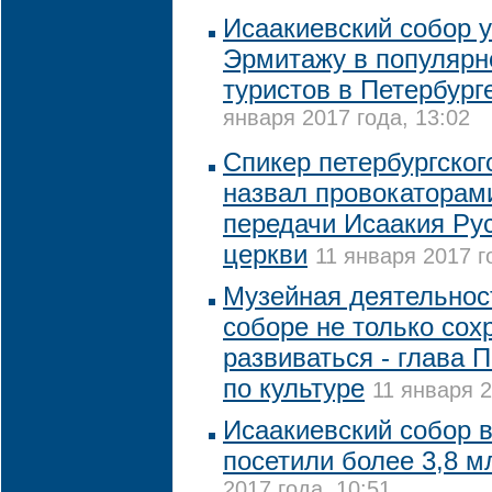
Исаакиевский собор 
Эрмитажу в популярн
туристов в Петербург
января 2017 года, 13:02
Спикер петербургског
назвал провокаторам
передачи Исаакия Ру
церкви
11 января 2017 г
Музейная деятельнос
соборе не только сохр
развиваться - глава 
по культуре
11 января 2
Исаакиевский собор 
посетили более 3,8 м
2017 года, 10:51