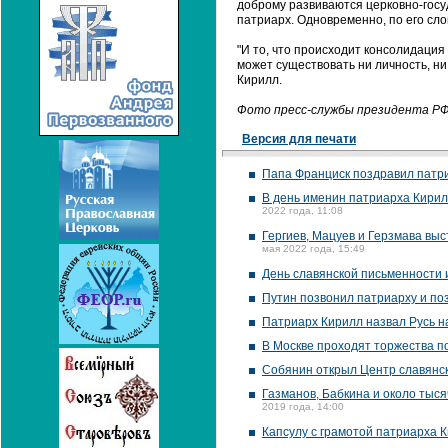
доброму развиваются церковно-госуд
патриарх. Одновременно, по его сл
"И то, что происходит консолидаци
может существовать ни личность, ни
Кирилл.
Фото пресс-службы президента Р
Версия для печати
Папа Франциск поздравил патри
В день именин патриарха Кирил
2022 года, 11:08
Гергиев, Мацуев и Герзмава вы
мая 2022 года, 15:49
День славянской письменности 
Путин позвонил патриарху и по
Патриарх Кирилл назвал Русь 
В Москве проходят торжества п
Собянин открыл Центр славянс
Газманов, Бабкина и около тыс
2019 года, 14:00
Капсулу с грамотой патриарха 