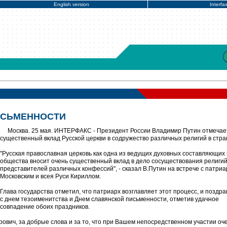
English version
Interfa
ИСЬМЕННОСТИ
Москва. 25 мая. ИНТЕРФАКС - Президент России Владимир Путин отмечае
существенный вклад Русской церкви в содружество различных религий в стра
"Русская православная церковь как одна из ведущих духовных составляющих
общества вносит очень существенный вклад в дело сосуществования религий
представителей различных конфессий", - сказал В.Путин на встрече с патри
Московским и всея Руси Кириллом.
Глава государства отметил, что патриарх возглавляет этот процесс, и поздра
с днем тезоименитства и Днем славянской письменности, отметив удачное
совпадение обоих праздников.
вич, за добрые слова и за то, что при Вашем непосредственном участии оче