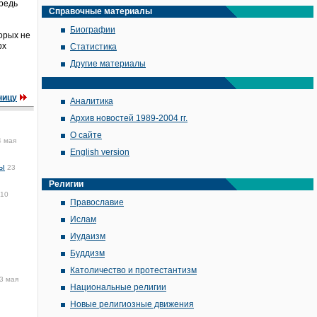
ередь
Справочные материалы
Биографии
орых не
рх
Статистика
Другие материалы
ницу
Аналитика
Архив новостей 1989-2004 гг.
О сайте
4 мая
English version
ры
23
Религии
:10
Православие
Ислам
Иудаизм
Буддизм
Католичество и протестантизм
3 мая
Национальные религии
Новые религиозные движения