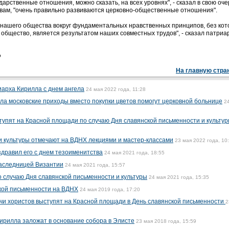
арственные отношения, можно сказать, на всех уровнях", - сказал в свою оч
овам, "очень правильно развиваются церковно-общественные отношения".
я нашего общества вокруг фундаментальных нравственных принципов, без кот
 общество, является результатом наших совместных трудов", - сказал патриа
Ф
На главную стра
арха Кирилла с днем ангела
24 мая 2022 года, 11:28
ла московские приходы вместо покупки цветов помогут церковной больнице
2
ступят на Красной площади по случаю Дня славянской письменности и культу
и культуры отмечают на ВДНХ лекциями и мастер-классами
23 мая 2022 года, 10
здравил его с днем тезоименитства
24 мая 2021 года, 18:55
наследницей Византии
24 мая 2021 года, 15:57
о случаю Дня славянской письменности и культуры
24 мая 2021 года, 15:35
кой письменности на ВДНХ
24 мая 2019 года, 17:20
ячи хористов выступят на Красной площади в День славянской письменности
2
Кирилла заложат в основание собора в Элисте
23 мая 2018 года, 15:59