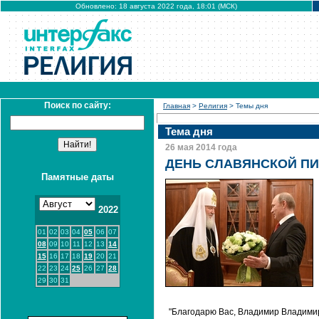
Обновлено: 18 августа 2022 года, 18:01 (МСК)
Поиск по сайту:
Главная
>
Религия
> Темы дня
Тема дня
26 мая 2014 года
ДЕНЬ СЛАВЯНСКОЙ П
Памятные даты
2022
01
02
03
04
05
06
07
08
09
10
11
12
13
14
15
16
17
18
19
20
21
22
23
24
25
26
27
28
29
30
31
"Благодарю Вас, Владимир Владимиро