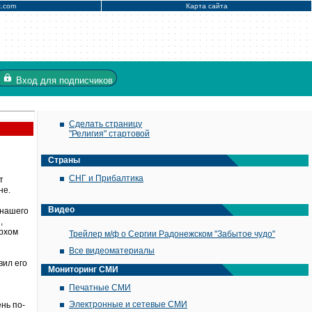
x.com
Карта сайта
Вход
для подписчиков
Сделать страницу
"Религия" стартовой
Страны
СНГ и Прибалтика
т
не.
Видео
 нашего
,
архом
Трейлер м/ф о Сергии Радонежском "Забытое чудо"
Все видеоматериалы
вил его
Мониторинг СМИ
Печатные СМИ
Электронные и сетевые СМИ
нь по-