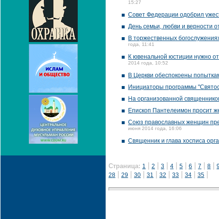
15:27
Совет Федерации одобрил ужес
День семьи, любви и верности о
В торжественных богослужениях 
года, 11:41
К ювенальной юстиции нужно отн
2014 года, 10:52
В Церкви обеспокоены попыткам
Инициаторы программы "Святост
На организованной священником
Епископ Пантелеимон просит же
Союз православных женщин пре
июня 2014 года, 16:06
Священник и глава хосписа орг
|
|
|
|
|
|
|
|
Страница:
1
2
3
4
5
6
7
8
|
|
|
|
|
|
|
|
28
29
30
31
32
33
34
35