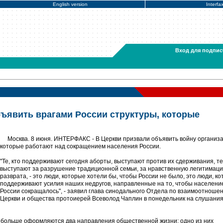
English version
Interfa
Вход для подпис
ъявить врагами России структуры, которые
Москва. 8 июня. ИНТЕРФАКС - В Церкви призвали объявить войну организ
которые работают над сокращением населения России.
"Те, кто поддерживают сегодня аборты, выступают против их сдерживания, те,
выступают за разрушение традиционной семьи, за нравственную легитимац
разврата, - это люди, которые хотели бы, чтобы России не было, это люди, к
поддерживают усилия наших недругов, направленные на то, чтобы населени
России сокращалось", - заявил глава синодального Отдела по взаимоотноше
Церкви и общества протоиерей Всеволод Чаплин в понедельник на слушания
е больше оформляются два направления общественной жизни: одно из них