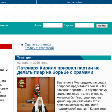
x.com
Карта сайта
чиков:
Логин:
Пароль:
Сделать страницу
"Религия" стартовой
Темы дня
03 апреля 2016 года
Патриарх Кирилл призвал партии не
ациям,
делать пиар на борьбе с храмами
 кто
Выступая в Мосгордуме, патриарх
ию
попросил представителей КПРФ и
оторые
"Яблока" обратить на эту проблему
е
внимание, отметив, что очень не
ниям
хотелось бы, "выступая против
х в
храмоборцев, связывать это с
деятельностью той или иной
политической партии". Кроме того,