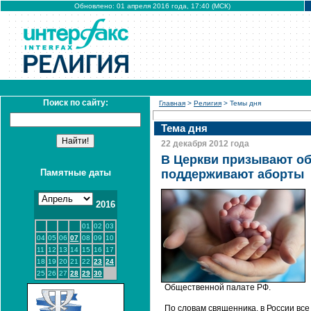
Обновлено: 01 апреля 2016 года, 17:40 (МСК)
Поиск по сайту:
Главная
>
Религия
> Темы дня
Тема дня
22 декабря 2012 года
В Церкви призывают об
Памятные даты
поддерживают аборты
2016
01
02
03
04
05
06
07
08
09
10
11
12
13
14
15
16
17
18
19
20
21
22
23
24
25
26
27
28
29
30
Общественной палате РФ.
По словам священника, в России вс