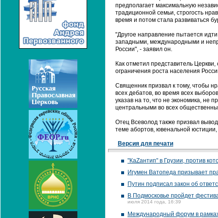
предполагает максимальную независ
традиционной семьи, строгость нрав
время и потом стала развиваться б
"Другое направление пытается идт
западными, международными и непра
России", - заявил он.
Как отметил представитель Церкви,
ограничения роста населения Росси
Священник призвал к тому, чтобы н
всех дебатов, во время всех выборо
указав на то, что не экономика, не
центральными во всех общественных
Отец Всеволод также призвал вывод
теме абортов, ювенальной юстиции,
Версия для печати
"КаZантип" в Грузии, против кот
Игумен Ватопеда призывает пр
Путин подписал закон об ответ
В Подмосковье пройдет фестива
июля 2014 года, 16:39
Международный форум в рамках 