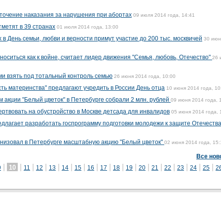
точение наказания за нарушения при абортах
09 июля 2014 года, 14:41
тметят в 39 странах
01 июля 2014 года, 13:00
в День семьи, любви и верности примут участие до 200 тыс. москвичей
30 июн
оситься как к войне, считает лидер движения "Семья, любовь, Отечество"
26 
и взять под тотальный контроль семью
26 июня 2014 года, 10:00
ь материнства" предлагают учредить в России День отца
10 июня 2014 года, 10
 акции "Белый цветок" в Петербурге собрали 2 млн. рублей
09 июня 2014 года, 
ртвовать на обустройство в Москве детсада для инвалидов
05 июня 2014 года, 
длагает разработать госпрограмму подготовки молодежи к защите Отечеств
анизовал в Петербурге масштабную акцию "Белый цветок"
02 июня 2014 года, 15:
Все нов
|
|
|
|
|
|
|
|
|
|
|
|
|
|
|
|
|
10
9
11
12
13
14
15
16
17
18
19
20
21
22
23
24
25
2