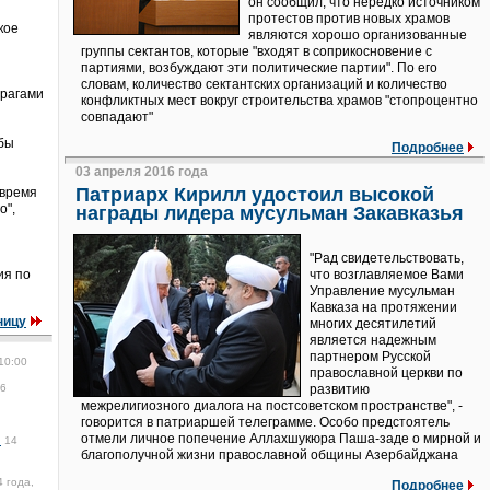
он сообщил, что нередко источником
протестов против новых храмов
кое
являются хорошо организованные
группы сектантов, которые "входят в соприкосновение с
партиями, возбуждают эти политические партии". По его
словам, количество сектантских организаций и количество
врагами
конфликтных мест вокруг строительства храмов "стопроцентно
совпадают"
обы
Подробнее
03 апреля 2016 года
Патриарх Кирилл удостоил высокой
 время
о",
награды лидера мусульман Закавказья
"Рад свидетельствовать,
ия по
что возглавляемое Вами
Управление мусульман
Кавказа на протяжении
ницу
многих десятилетий
является надежным
партнером Русской
10:00
православной церкви по
56
развитию
межрелигиозного диалога на постсоветском пространстве", -
говорится в патриаршей телеграмме. Особо предстоятель
отмели личное попечение Аллахшукюра Паша-заде о мирной и
и
14
благополучной жизни православной общины Азербайджана
 года,
Подробнее