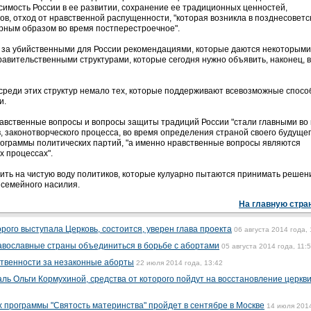
имость России в ее развитии, сохранение ее традиционных ценностей,
ов, отход от нравственной распущенности, "которая возникла в позднесоветс
урным образом во время постперестроечное".
и за убийственными для России рекомендациями, которые даются некоторыми
вительственными структурами, которые сегодня нужно объявить, наконец, 
 среди этих структур немало тех, которые поддерживают всевозможные спос
и.
равственные вопросы и вопросы защиты традиций России "стали главными во
в, законотворческого процесса, во время определения страной своего будущег
 программы политических партий, "а именно нравственные вопросы являются
 процессах".
ить на чистую воду политиков, которые кулуарно пытаются принимать решен
 семейного насилия.
На главную стра
орого выступала Церковь, состоится, уверен глава проекта
06 августа 2014 года, 
авославные страны объединиться в борьбе с абортами
05 августа 2014 года, 11:
ственности за незаконные аборты
22 июля 2014 года, 13:42
ль Ольги Кормухиной, средства от которого пойдут на восстановление церкв
программы "Святость материнства" пройдет в сентябре в Москве
14 июля 2014