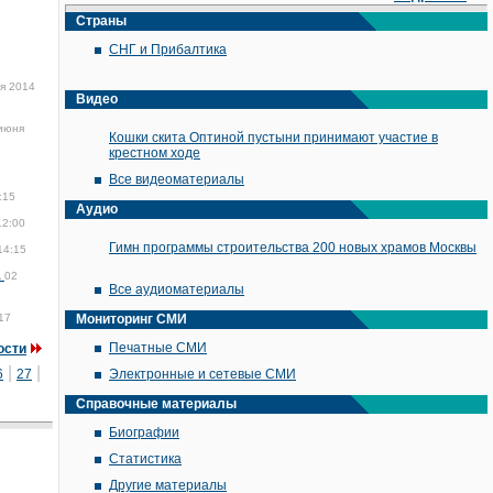
Страны
СНГ и Прибалтика
я 2014
Видео
июня
Кошки скита Оптиной пустыни принимают участие в
крестном ходе
Все видеоматериалы
:15
Аудио
12:00
Гимн программы строительства 200 новых храмов Москвы
14:15
а
02
Все аудиоматериалы
17
Мониторинг СМИ
Печатные СМИ
ости
|
|
6
27
Электронные и сетевые СМИ
Справочные материалы
Биографии
Статистика
Другие материалы