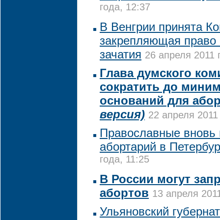
года, 12:37
В Венгрии принята Ко
закрепляющая право 
зачатия
26 апреля 2011 
Глава думского ком
сократить до мини
оснований для або
версия)
22 апреля 2011 
Православные вновь 
абортарий в Петербур
года, 11:25
В России могут зап
абортов
13 апреля 2011
Ульяновский губернат