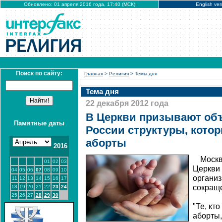
Обновлено: 01 апреля 2016 года, 17:40 (МСК)
English ver
Поиск по сайту:
Главная
>
Религия
> Темы дня
Тема дня
22 декабря 2012 года
В Церкви призывают об
Памятные даты
России структуры, кото
аборты
2016
Москв
01
02
03
Церкви 
04
05
06
07
08
09
10
организ
11
12
13
14
15
16
17
сокращ
18
19
20
21
22
23
24
25
26
27
28
29
30
"Те, кт
аборты,