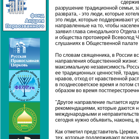
сдержив
разрушение традиционной семьи, з
разврата, - это люди, которые хоте
это люди, которые поддерживают у
направленные на то, чтобы населен
заявил глава синодального Отдела
и общества протоиерей Всеволод Ч
слушаниях в Общественной палате
По словам священника, в России в
направления общественной жизни: 
максимальную независимость Росси
ее традиционных ценностей, традиц
нравов, отход от нравственной рас
в позднесоветское время и потом с
образом во время постперестроечн
"Другое направление пытается идт
рекомендациями, которые даются 
международными и неправительств
сегодня нужно объявить, наконец, в
Как отметил представитель Церкви,
тех, которые поддерживают всево