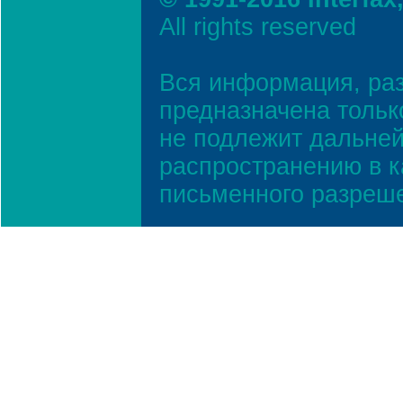
All rights reserved
Вся информация, ра
предназначена тольк
не подлежит дальней
распространению в к
письменного разреш