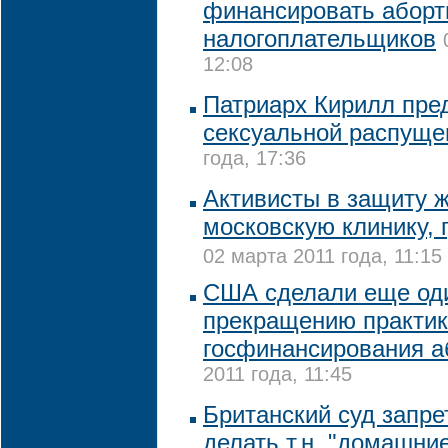
финансировать аборт
налогоплательщиков
12:08
Патриарх Кирилл пред
сексуальной распуще
года, 17:36
Активисты в защиту 
московскую клинику, 
02 марта 2011 года, 11:15
США сделали еще оди
прекращению практи
госфинансирования а
2011 года, 11:45
Британский суд запр
делать т.н. "домашни