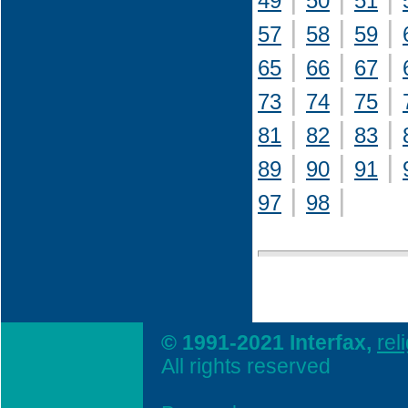
49
50
51
|
|
|
57
58
59
|
|
|
65
66
67
|
|
|
73
74
75
|
|
|
81
82
83
|
|
|
89
90
91
|
|
97
98
© 1991-2021 Interfax,
rel
All rights reserved