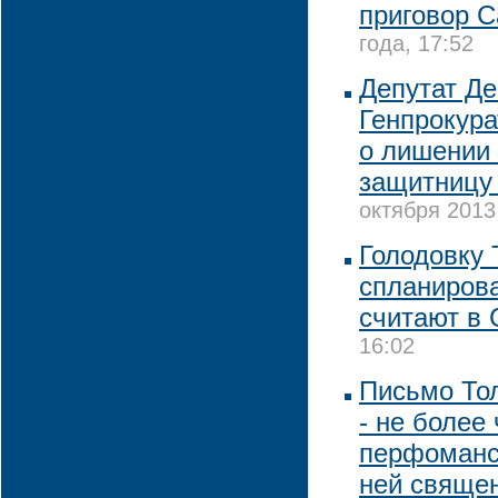
приговор 
года, 17:52
Депутат Де
Генпрокура
о лишении 
защитницу
октября 2013
Голодовку 
спланиров
считают в
16:02
Письмо Тол
- не более
перфоманса
ней свяще