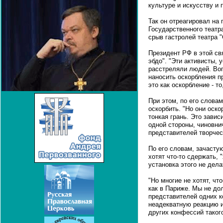
культуре и искусству и 
Так он отреагировал на
Государственного театр
срыв гастролей театра "
Президент РФ в этой св
эбдо". "Эти активисты,
расстреляли людей. Воп
наносить оскорбления 
это как оскорбление - то
При этом, по его словам
оскорбить. "Но они оско
тонкая грань. Это зависи
одной стороны, чиновнич
представителей творчес
По его словам, зачастую
хотят что-то сдержать, 
установка этого не дела
"Но многие не хотят, чт
как в Париже. Мы не до
представителей одних к
неадекватную реакцию и
других конфессий такого,