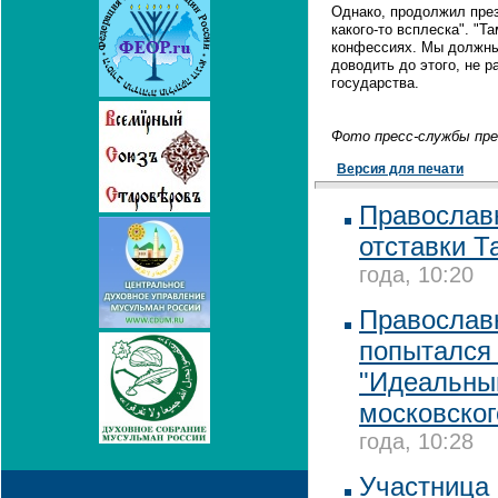
Однако, продолжил прези
какого-то всплеска". "Т
конфессиях. Мы должны 
доводить до этого, не р
государства.
Фото пресс-службы пр
Версия для печати
Православ
отставки Т
года, 10:20
Православ
попытался 
"Идеальны
московског
года, 10:28
Участница 