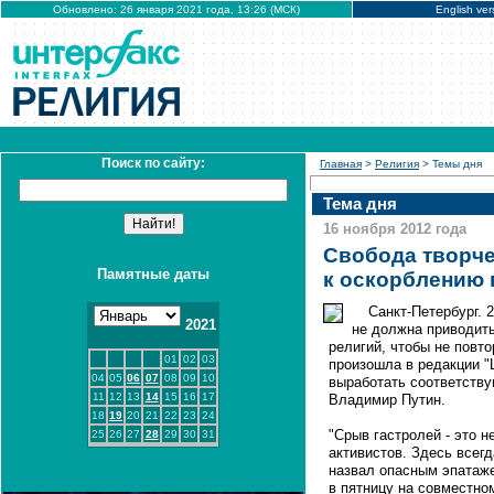
Обновлено: 26 января 2021 года, 13:26 (МСК)
English ver
Поиск по сайту:
Главная
>
Религия
> Темы дня
Тема дня
16 ноября 2012 года
Свобода творче
Памятные даты
к оскорблению 
Санкт-Петербург.
2021
не должна приводить
религий, чтобы не повто
01
02
03
произошла в редакции "
04
05
06
07
08
09
10
выработать соответству
11
12
13
14
15
16
17
Владимир Путин.
18
19
20
21
22
23
24
"Срыв гастролей - это не
25
26
27
28
29
30
31
активистов. Здесь всегд
назвал опасным эпатаже
в пятницу на совместно