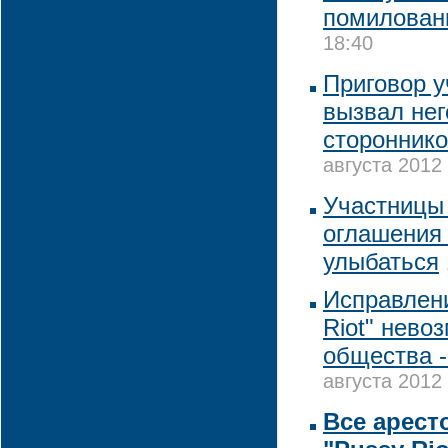
помилован
18:40
Приговор у
вызвал нег
стороннико
августа 2012 
Участницы 
оглашения
улыбаться
Исправлени
Riot" нево
общества -
августа 2012 
Все арест