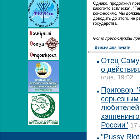
Однако, продолжил прези
какого-то всплеска". "Т
конфессиях. Мы должны 
доводить до этого, не р
государства.
Фото пресс-службы пр
Версия для печати
Отец Саму
о действия
года, 19:02
Приговор "
серьезным
любителей
хэппенинго
России"
17 
"Pussy Riot