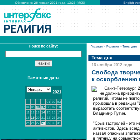
Обновлено: 26 января 2021 года, 13:26 (МСК)
English ver
Поиск по сайту:
Главная
>
Религия
> Темы дня
Тема дня
16 ноября 2012 года
Свобода творче
Памятные даты
к оскорблению 
Санкт-Петербург.
2021
не должна приводить
религий, чтобы не повто
01
02
03
произошла в редакции "
04
05
06
07
08
09
10
выработать соответству
11
12
13
14
15
16
17
Владимир Путин.
18
19
20
21
22
23
24
"Срыв гастролей - это не
25
26
27
28
29
30
31
активистов. Здесь всегд
назвал опасным эпатаже
в пятницу на совместно