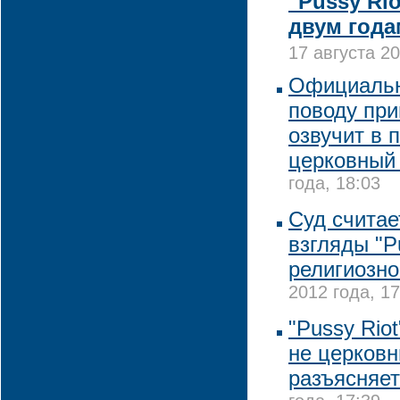
"Pussy Ri
двум год
17 августа 20
Официальн
поводу при
озвучит в 
церковный
года, 18:03
Суд счита
взгляды "P
религиозно
2012 года, 17
"Pussy Riot
не церковн
разъясняет