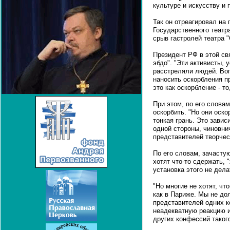
культуре и искусству и 
Так он отреагировал на
Государственного театр
срыв гастролей театра "
Президент РФ в этой св
эбдо". "Эти активисты,
расстреляли людей. Воп
наносить оскорбления 
это как оскорбление - то
При этом, по его словам
оскорбить. "Но они оско
тонкая грань. Это зависи
одной стороны, чиновнич
представителей творчес
По его словам, зачастую
хотят что-то сдержать, 
установка этого не дела
"Но многие не хотят, чт
как в Париже. Мы не до
представителей одних к
неадекватную реакцию и
других конфессий такого,