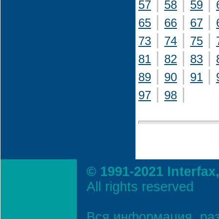
|
|
|
57
58
59
|
|
|
65
66
67
|
|
|
73
74
75
|
|
|
81
82
83
|
|
|
89
90
91
|
|
97
98
© 1991-2021 Interfax
All rights reserved
Вся информация, ра