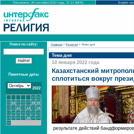
Обновлено: 30 сентября 2022 года, 21:12 (МСК)
English ver
Поиск по сайту:
Главная
>
Религия
> Темы дня
Тема дня
10 января 2022 года
Казахстанский митропол
Памятные даты
сплотиться вокруг прези
2022
01
02
03
04
05
06
07
08
09
10
11
12
13
14
15
16
17
18
19
20
21
22
23
24
25
26
27
28
29
30
31
результате действий бандформиров