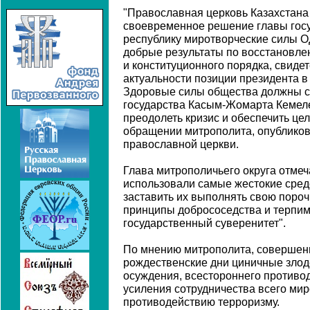
"Православная церковь Казахстана
своевременное решение главы госу
республику миротворческие силы О
добрые результаты по восстановле
и конституционного порядка, свиде
актуальности позиции президента в
Здоровые силы общества должны сп
государства Касым-Жомарта Кемеле
преодолеть кризис и обеспечить цел
обращении митрополита, опубликов
православной церкви.
Глава митрополичьего округа отмеч
использовали самые жестокие средс
заставить их выполнять свою поро
принципы добрососедства и терпим
государственный суверенитет".
По мнению митрополита, соверше
рождественские дни циничные злод
осуждения, всестороннего противод
усиления сотрудничества всего ми
противодействию терроризму.