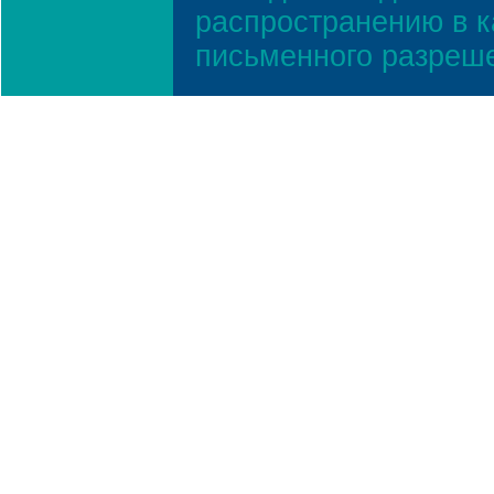
распространению в к
письменного разреш