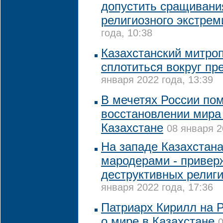
допустить сращивани
религиозного экстре
года, 10:38
Казахстанский митро
сплотиться вокруг пр
января 2022 года, 13:39
В мечетях России по
восстановлении мира 
Казахстане
08 января 2
На западе Казахстана
мародерами - приве
деструктивных религ
января 2022 года, 17:36
Патриарх Кирилл на 
о мире в Казахстане
0