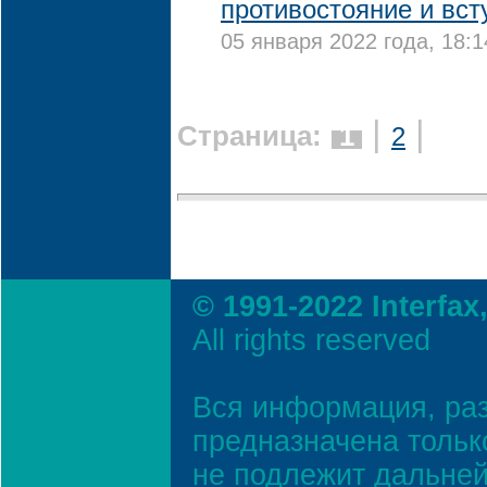
противостояние и вст
05 января 2022 года, 18:1
|
|
Страница:
1
2
© 1991-2022 Interfax
All rights reserved
Вся информация, ра
предназначена тольк
не подлежит дальней