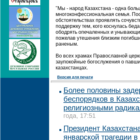
"Мы - народ Казахстана - одна бол
многоконфессиональная семья. Пос
обстоятельствах проявлять сочувст
поддержку тем, кого коснулась бед
ободрять опечаленных и унывающих
пожелав утешения близким погибши
раненым.
Во всех храмах Православной церк
заупокойные богослужения о павши
казахстанцах.
Версия для печати
Более половины заде
беспорядков в Казахс
религиозными радик
года, 17:51
Президент Казахстана
январской трагедии 