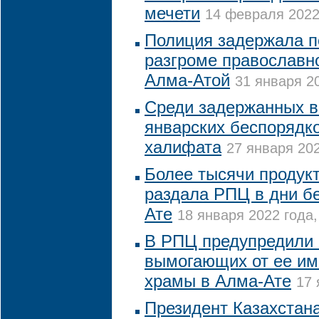
мечети
14 февраля 2022 
Полиция задержала п
разгроме православн
Алма-Атой
31 января 20
Среди задержанных в
январских беспорядко
халифата
27 января 202
Более тысячи продук
раздала РПЦ в дни б
Ате
18 января 2022 года,
В РПЦ предупредили 
вымогающих от ее им
храмы в Алма-Ате
17 
Президент Казахстана