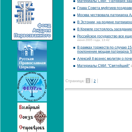
Материалы СМИ: "Патриарх заш
Глава Совета муфтиев поздрави
Москва чествовала патриарха А
В Эстонии, на родине патриарх
В Кремле состоялось заседание
Российское государство все еще
июня 2005 года, 13:42
В рамках торжеств по случаю 1
поклонение мощам патриарха Т
Алексий II вознес молитву о по
Материалы СМИ: "Святейший"
|
|
Страница:
1
2