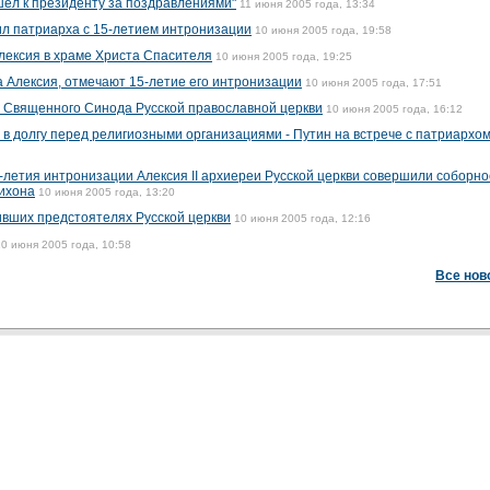
ел к президенту за поздравлениями"
11 июня 2005 года, 13:34
л патриарха с 15-летием интронизации
10 июня 2005 года, 19:58
лексия в храме Христа Спасителя
10 июня 2005 года, 19:25
а Алексия, отмечают 15-летие его интронизации
10 июня 2005 года, 17:51
 Священного Синода Русской православной церкви
10 июня 2005 года, 16:12
 в долгу перед религиозными организациями - Путин на встрече с патриархо
5-летия интронизации Алексия II архиереи Русской церкви совершили соборно
ихона
10 июня 2005 года, 13:20
чивших предстоятелях Русской церкви
10 июня 2005 года, 12:16
10 июня 2005 года, 10:58
Все нов