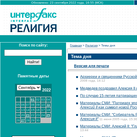
Обновлено: 23 сентября 2022 года, 16:55 (МСК)
Поиск по сайту:
Главная
>
Религия
> Темы дня
Тема дня
Версия для печати
Памятные даты
Архиереи и священники Русской
2008 года, 14:12
Медведев поздравил Алексия II
2022
По случаю 15-летия патриаршес
01
02
03
04
Материалы СМИ: "Патриарх эпо
05
06
07
08
09
10
11
Алексий II как символ новой Рос
12
13
14
15
16
17
18
Материалы СМИ: "Собиратель Р
19
20
21
22
23
24
25
Алексия II"
11 июня 2005 года, 15:3
26
27
28
29
30
Материалы СМИ: Алексий II:
"Гл
13:44