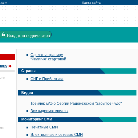
x.com
Карта сайта
Вход
для подписчиков
Сделать страницу
"Религия" стартовой
ницу
Страны
юня
СНГ и Прибалтика
Видео
Трейлер м/ф о Сергии Радонежском "Забытое чудо"
Все видеоматериалы
Мониторинг СМИ
Печатные СМИ
да,
Электронные и сетевые СМИ