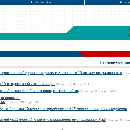
English version
Interfa
На главную стра
 православной церкви поздравили Алексия II с 18-летием патриаршества
10 и
 с 18-й годовщиной интронизации
10 июня 2008 года, 11:03
тва Алексия II по Енисею пройдет крестный ход
23 июня 2005 года, 14:45
хи перемен.
сии
15 июня 2005 года, 10:30
усской церкви.
Состоялось празднование 15-летия патраршего служения
0
авной моей задачей было восстановление исковерканных душ"
11 июня 2005 го