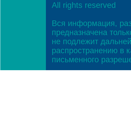
All rights reserved
Вся информация, ра
предназначена тольк
не подлежит дальней
распространению в к
письменного разреш