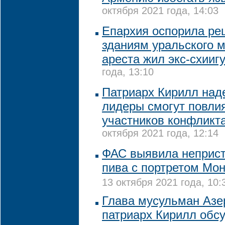
октября 2021 года, 14:03
Епархия оспорила ре
зданиям уральского м
ареста жил экс-схииг
года, 13:10
Патриарх Кирилл наде
лидеры смогут повли
участников конфликт
октября 2021 года, 12:14
ФАС выявила неприс
пива с портретом Мо
13 октября 2021 года, 10:
Глава мусульман Азе
патриарх Кирилл обс