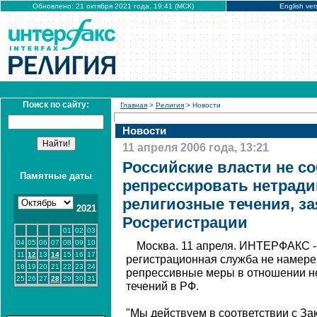
Обновлено: 21 октября 2021 года, 19:41 (МСК)
English ver
Поиск по сайту:
Главная
>
Религия
> Новости
Новости
11 апреля 2006 года, 13:21
Российские власти не с
Памятные даты
репрессировать нетрад
религиозные течения, з
2021
Росрегистрации
01
02
03
04
05
06
07
08
09
10
Москва. 11 апреля. ИНТЕРФАКС 
11
12
13
14
15
16
17
регистрационная служба не намере
18
19
20
21
22
23
24
репрессивные меры в отношении н
25
26
27
28
29
30
31
течений в РФ.
"Мы действуем в соответствии с За