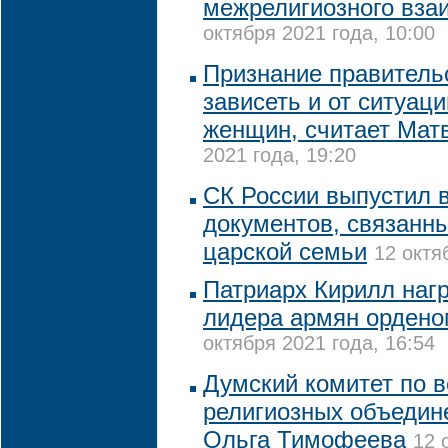
межрелигиозного вза
октября 2021 года, 10:00
Признание правитель
зависеть и от ситуац
женщин, считает Мат
2021 года, 19:20
СК России выпустил 
документов, связанн
царской семьи
12 октя
Патриарх Кирилл наг
лидера армян ордено
октября 2021 года, 16:54
Думский комитет по 
религиозных объедин
Ольга Тимофеева
12 