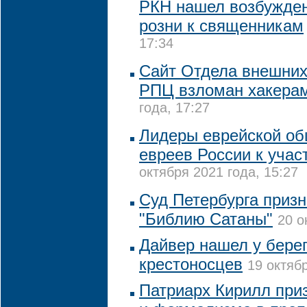
РКН нашел возбужде
розни к священникам
17:34
Сайт Отдела внешних
РПЦ взломан хакера
года, 17:27
Лидеры еврейской о
евреев России к учас
октября 2021 года, 15:27
Суд Петербурга призн
"Библию Сатаны"
20 о
Дайвер нашел у бере
крестоносцев
19 октябр
Патриарх Кирилл приз