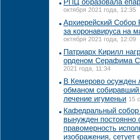
РПЦ образовала епа
октября 2021 года, 12:35
Архиерейский Собор 
за коронавируса на м
октября 2021 года, 12:09
Патриарх Кирилл наг
орденом Серафима С
2021 года, 11:34
В Кемерово осужден 
обманом собиравший 
лечение игуменьи
15 
Кафедральный собор
вынужден постоянно 
правомерность испол
изображения, сетует 