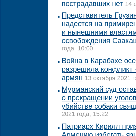
пострадавших нет
14 
Представитель Грузи
надеется на примир
и нынешними властям
освобождения Саака
года, 10:00
Война в Карабахе осе
разрешила конфликт -
армян
13 октября 2021 г
Мурманский суд оста
о прекращении уголов
убийстве собаки свя
2021 года, 15:22
Патриарх Кирилл при
Армению избегать яз