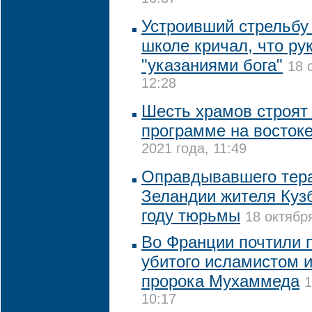
Устроивший стрельбу
школе кричал, что ру
"указаниями бога"
18 
12:28
Шесть храмов строят 
программе на восток
2021 года, 11:49
Оправдывавшего тера
Зеландии жителя Кузб
году тюрьмы
18 октябр
Во Франции почтили 
убитого исламистом и
пророка Мухаммеда
1
10:17