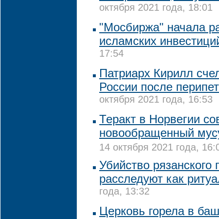
октября 2021 года, 18:01
"Мосбиржа" начала р
исламских инвестици
17:54
Патриарх Кирилл сче
России после перипе
октября 2021 года, 16:53
Теракт в Норвегии с
новообращенный мусу
14 октября 2021 года, 16:
Убийство рязанского 
расследуют как риту
года, 13:32
Церковь горела в баш