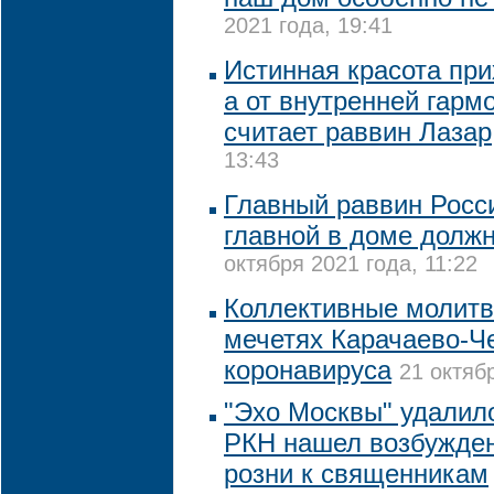
2021 года, 19:41
Истинная красота при
а от внутренней гарм
считает раввин Лазар
13:43
Главный раввин Росси
главной в доме долж
октября 2021 года, 11:22
Коллективные молитв
мечетях Карачаево-Че
коронавируса
21 октяб
"Эхо Москвы" удалило
РКН нашел возбужде
розни к священникам