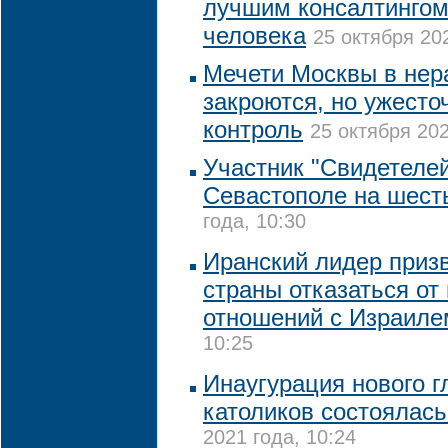
лучшим консалтингом
человека
25 октября 202
Мечети Москвы в нер
закроются, но ужесто
контроль
25 октября 202
Участник "Свидетеле
Севастополе на шест
года, 10:30
Иранский лидер приз
страны отказаться от
отношений с Израиле
10:25
Инаугурация нового г
католиков состоялась
2021 года, 10:24