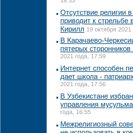
18:33
Отсутствие религии в
приводит к стрельбе 
Кирилл
19 октября 2021 
В Карачаево-Черкеси
пятерых сторонников
2021 года, 17:59
Интернет способен пе
дает школа - патриар
2021 года, 17:56
В Узбекистане избран
управления мусульм
года, 16:55
Межрелигиозный сове
не использовать в к