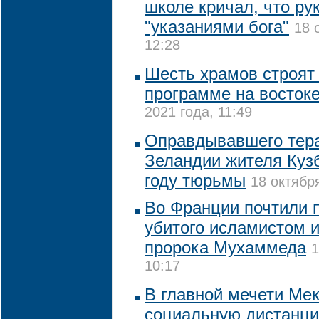
школе кричал, что ру
"указаниями бога"
18 
12:28
Шесть храмов строят 
программе на восток
2021 года, 11:49
Оправдывавшего тера
Зеландии жителя Кузб
году тюрьмы
18 октябр
Во Франции почтили 
убитого исламистом и
пророка Мухаммеда
1
10:17
В главной мечети Ме
социальную дистанци