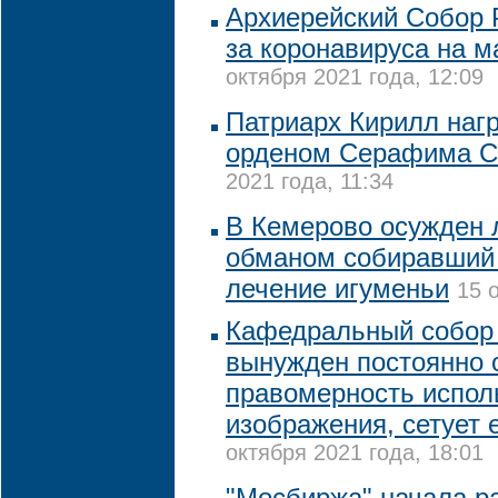
Архиерейский Собор 
за коронавируса на м
октября 2021 года, 12:09
Патриарх Кирилл наг
орденом Серафима С
2021 года, 11:34
В Кемерово осужден 
обманом собиравший 
лечение игуменьи
15 
Кафедральный собор
вынужден постоянно 
правомерность испол
изображения, сетует 
октября 2021 года, 18:01
"Мосбиржа" начала р