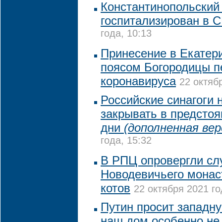
Константинопольский
госпитализирован в 
года, 10:13
Принесение в Екатери
поясом Богородицы п
коронавируса
22 октяб
Российские синагоги 
закрывать в предсто
дни
(дополненная вер
года, 15:32
В РПЦ опровергли слу
Новодевичьего монас
котов
22 октября 2021 го
Путин просит западн
наш дом особенно не 