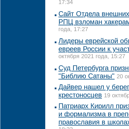
17:34
Сайт Отдела внешних
РПЦ взломан хакера
года, 17:27
Лидеры еврейской о
евреев России к учас
октября 2021 года, 15:27
Суд Петербурга призн
"Библию Сатаны"
20 о
Дайвер нашел у бере
крестоносцев
19 октябр
Патриарх Кирилл приз
и формализма в преп
православия в школа