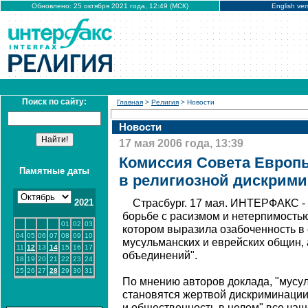
Обновлено: 25 октября 2021 года, 12:49 (МСК)
English ver
Поиск по сайту:
Главная
>
Религия
> Новости
Новости
17 мая 2006 года, 13:39
Комиссия Совета Европ
Памятные даты
в религиозной дискрим
2021
Страсбург. 17 мая. ИНТЕРФАКС -
борьбе с расизмом и нетерпимостью
01
02
03
котором выразила озабоченность в
04
05
06
07
08
09
10
мусульманских и еврейских общин, 
11
12
13
14
15
16
17
объединений".
18
19
20
21
22
23
24
25
26
27
28
29
30
31
По мнению авторов доклада, "мус
становятся жертвой дискриминации 
и общественность в целом" все ча