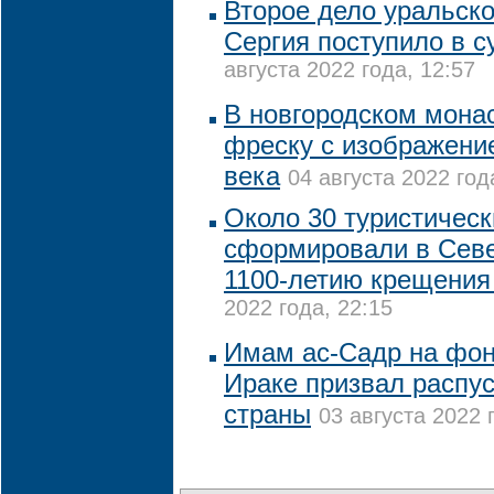
Второе дело уральско
Сергия поступило в с
августа 2022 года, 12:57
В новгородском мона
фреску с изображени
века
04 августа 2022 год
Около 30 туристичес
сформировали в Севе
1100-летию крещения
2022 года, 22:15
Имам ас-Садр на фон
Ираке призвал распу
страны
03 августа 2022 