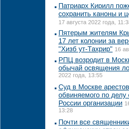
Патриарх Кирилл пож
сохранить каноны и ц
17 августа 2022 года, 11:3
Пятерым жителям Кры
17 лет колонии за ве
"Хизб ут-Тахрир"
16 ав
РПЦ возродит в Моск
обычай освящения л
2022 года, 13:55
Суд в Москве арестов
обвиняемого по делу 
России организации
1
13:28
Почти все священники