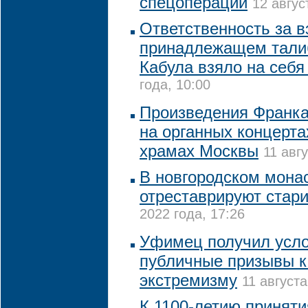
спецоперации
12 авгус
Ответственность за в
принадлежащем тали
Кабула взяло на себ
года, 10:00
Произведения Франка
на органных концерта
храмах Москвы
11 авг
В новгородском монас
отреставрируют стар
2022 года, 17:26
Уфимец получил усло
публичные призывы к
экстремизму
11 августа
К 1100-летию приняти