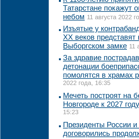
Татарстане покажут 
небом
11 августа 2022 го
Изъятые у контрабанд
XX веков представят 
Выборгском замке
11 
За здравие пострада
детонации боеприпас
помолятся в храмах 
2022 года, 16:35
Мечеть построят на 
Новгороде к 2027 год
15:23
Президенты России и
договорились продол