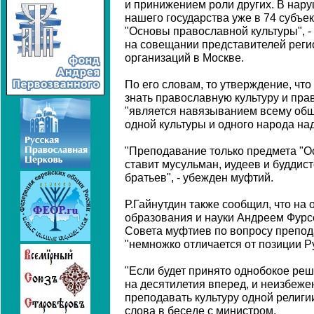
и принижением роли других. В нар
нашего государства уже в 74 субъе
"Основы православной культуры", - 
на совещании представителей рег
организаций в Москве.
По его словам, то утверждение, чт
знать православную культуру и пра
"является навязыванием всему общ
одной культуры и одного народа на
"Преподавание только предмета "О
ставит мусульман, иудеев и будди
братьев", - убежден муфтий.
Р.Гайнутдин также сообщил, что на 
образования и науки Андреем Фурсе
Совета муфтиев по вопросу препод
"немножко отличается от позиции Р
"Если будет принято однобокое ре
на десятилетия вперед, и неизбежен
преподавать культуру одной религии
слова в беседе с министром.