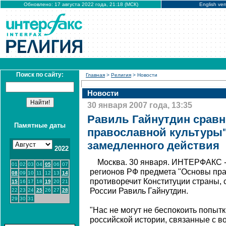
Обновлено: 17 августа 2022 года, 21:18 (МСК)
English ver
Поиск по сайту:
Главная
>
Религия
> Новости
Новости
30 января 2007 года, 13:35
Равиль Гайнутдин срав
Памятные даты
православной культуры"
замедленного действия
2022
Москва. 30 января. ИНТЕРФАКС -
01
02
03
04
05
06
07
регионов РФ предмета "Основы пра
08
09
10
11
12
13
14
противоречит Конституции страны, 
15
16
17
18
19
20
21
России Равиль Гайнутдин.
22
23
24
25
26
27
28
29
30
31
"Нас не могут не беспокоить попыт
российской истории, связанные с 