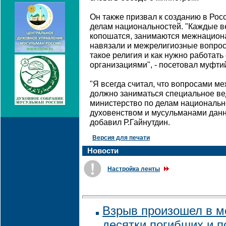
Он также призвал к созданию в Рос
делам национальностей. "Каждые ве
копошатся, занимаются межнацион
навязали и межрелигиозные вопросы,
такое религия и как нужно работать
организациями", - посетовал муфти
"Я всегда считал, что вопросами 
должно заниматься специальное ве
министерство по делам национальн
духовенством и мусульманами данн
добавил Р.Гайнутдин.
Версия для печати
Новости
Настройка ленты
Взрыв произошел в ме
десятки погибших и 