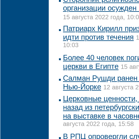
организации осужден 
15 августа 2022 года, 10:
Патриарх Кирилл при
идти против течения
1
10:03
Более 40 человек пог
церкви в Египте
15 авг
Салман Рушди ранен 
Нью-Йорке
12 августа 2
Церковные ценности, 
назад из петербургск
на выставке в часовн
августа 2022 года, 15:58
В РПЦ опровергли сл