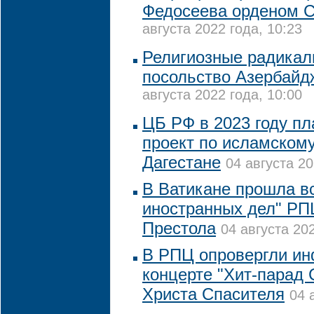
Федосеева орденом С
августа 2022 года, 10:23
Религиозные радикал
посольство Азербайд
августа 2022 года, 10:00
ЦБ РФ в 2023 году пл
проект по исламскому
Дагестане
04 августа 20
В Ватикане прошла в
иностранных дел" РП
Престола
04 августа 202
В РПЦ опровергли и
концерте "Хит-парад
Христа Спасителя
04 