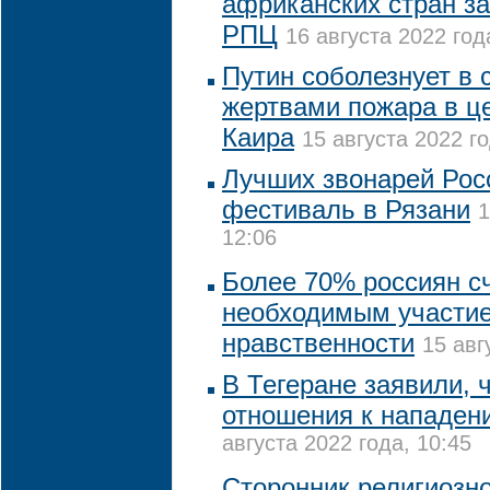
африканских стран за
РПЦ
16 августа 2022 год
Путин соболезнует в с
жертвами пожара в це
Каира
15 августа 2022 го
Лучших звонарей Рос
фестиваль в Рязани
1
12:06
Более 70% россиян с
необходимым участие
нравственности
15 авг
В Тегеране заявили, 
отношения к нападен
августа 2022 года, 10:45
Сторонник религиозн