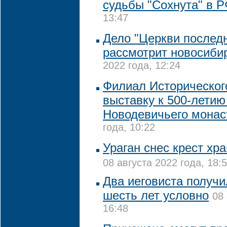
судьбы "Сохнута" в 
13:47
Дело "Церкви последн
рассмотрит новосиби
2022 года, 12:24
Филиал Историческог
выставку к 500-летию
Новодевичьего мона
года, 10:22
Ураган снес крест хр
08 августа 2022 года, 18:
Два иеговиста получи
шесть лет условно
08 
16:48