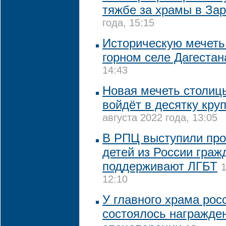
тяжбе за храмы в За
года, 15:15
Историческую мечеть
горном селе Дагестан
14:43
Новая мечеть столиц
войдёт в десятку кру
августа 2022 года, 13:05
В РПЦ выступили про
детей из России граж
поддерживают ЛГБТ
1
12:10
У главного храма рос
состоялось награжде