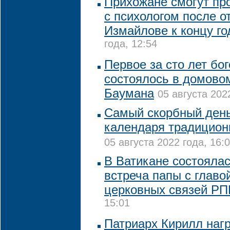
Прихожане смогут пр
с психологом после о
Измайлове к концу го
года, 12:54
Первое за сто лет бо
состоялось в домово
Баумана
05 августа 202
Самый скорбный день
календаря традицион
05 августа 2022 года, 16:
В Ватикане состояла
встреча папы с глав
церковных связей Р
15:01
Патриарх Кирилл наг