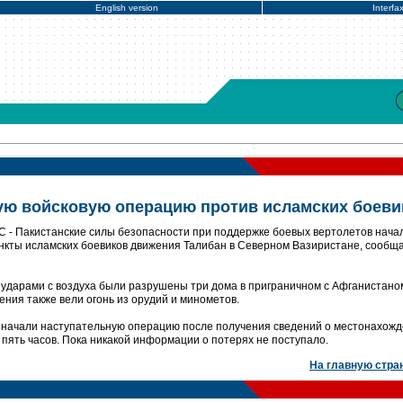
English version
Interfa
ую войсковую операцию против исламских боеви
 - Пакистанские силы безопасности при поддержке боевых вертолетов нача
нкты исламских боевиков движения Талибан в Северном Вазиристане, сообщ
 ударами с воздуха были разрушены три дома в приграничном с Афганистано
ния также вели огонь из орудий и минометов.
о начали наступательную операцию после получения сведений о местонахож
пять часов. Пока никакой информации о потерях не поступало.
На главную стра