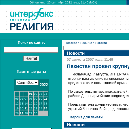
Обновлено: 25 сентября 2022 года, 11:46 (МСК)
Поиск по сайту:
Главная
>
Религия
> Новости
Новости
07 августа 2007 года, 11:49
Пакистан провел крупн
Памятные даты
Исламабад. 7 августа. ИНТЕРФАКС
вторник наступление на опорные пу
представители пакистанской армии.
2022
По свидетельству местных жителей,
01
02
03
04
районе Деган, армейские подразделе
05
06
07
08
09
10
11
12
13
14
15
16
17
18
Представители армии уточнили, чт
19
20
21
22
23
24
25
укрытий боевиков. Бой продолжался 
26
27
28
29
30
Версия для печати
Новости