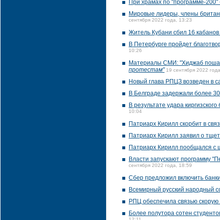
При храмах по "программе-200" 
Мировые лидеры, члены британс
сентября 2022 года, 13:23
Житель Кубани сбил 16 кабанов
В Петербурге пройдет благотво
10:26
Материалы СМИ: "Хиджаб поша
протестам"
19 сентября 2022 года
Новый глава РПЦЗ возведен в с
В Белграде задержали более 30
В результате удара киргизского
10:04
Патриарх Кирилл скорбит в связ
Патриарх Кирилл заявил о тщет
Патриарх Кирилл пообщался с ш
Власти запускают программу "Пе
сентября 2022 года, 18:59
Сбер предложил включить банки
Всемирный русский народный со
РПЦ обеспечила связью скорую
Более полутора сотен студенто