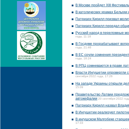
В Москве пройдет XIII Фестивал
В католических храмах Бельгии
Патриарх Кирилл призвал молит
Патриарх Кирилл передал общи
Русский народ в переломные мо
года, 11:18
В Госдуме прорабатывают вопро
года, 21:46
В ЕС сочли сомнения президент
года, 18:24
В РПЦ сомневаются в праве лат
Власти Ингушетии опровергли с
сентября 2022 года, 17:26
На западе Украины открыли дел
15:09
Правительство Латвии предложи
автокефалии
20 сентября 2022 год
Патриарх Кирилл назвал Влад
В Ингушетии реализуют пилотны
В ингушском Малгобеке старшек
17:33