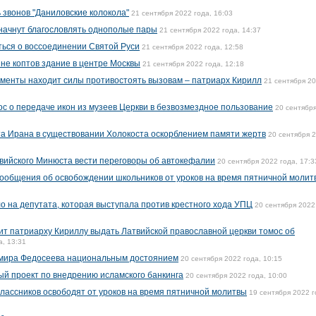
ь звонов "Даниловские колокола"
21 сентября 2022 года, 16:03
 начнут благословлять однополые пары
21 сентября 2022 года, 14:37
ься о воссоединении Святой Руси
21 сентября 2022 года, 12:58
не коптов здание в центре Москвы
21 сентября 2022 года, 12:18
менты находит силы противостоять вызовам – патриарх Кирилл
21 сентября 2
с о передаче икон из музеев Церкви в безвозмездное пользование
20 сентябр
а Ирана в существовании Холокоста оскорблением памяти жертв
20 сентября 
вийского Минюста вести переговоры об автокефалии
20 сентября 2022 года, 17:3
ообщения об освобождении школьников от уроков на время пятничной молит
о на депутата, которая выступала против крестного хода УПЦ
20 сентября 2022
т патриарху Кириллу выдать Латвийской православной церкви томос об
а, 13:31
имира Федосеева национальным достоянием
20 сентября 2022 года, 10:15
й проект по внедрению исламского банкинга
20 сентября 2022 года, 10:00
лассников освободят от уроков на время пятничной молитвы
19 сентября 2022 г