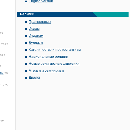
English version
Религии
Православие
Ислам
022
Иудаизм
Буддизм
я 2022
Католичество и протестантизм
2022
Национальные религии
Новые религиозные движения
3
Атеизм и секуляризм
вы
20
Диалог
 года,
ода,