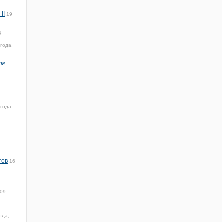
II
19
6
 года,
ым
 года,
тов
16
:09
ода,