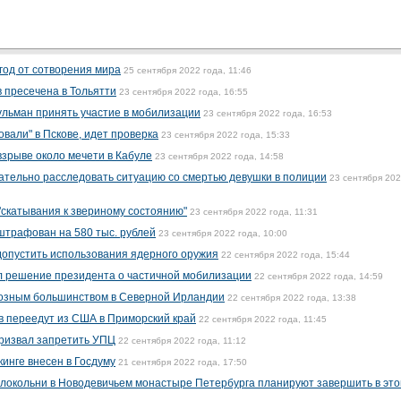
год от сотворения мира
25 сентября 2022 года, 11:46
 пресечена в Тольятти
23 сентября 2022 года, 16:55
льман принять участие в мобилизации
23 сентября 2022 года, 16:53
вали" в Пскове, идет проверка
23 сентября 2022 года, 15:33
взрыве около мечети в Кабуле
23 сентября 2022 года, 14:58
тельно расследовать ситуацию со смертью девушки в полиции
23 сентября 20
"скатывания к звериному состоянию"
23 сентября 2022 года, 11:31
штрафован на 580 тыс. рублей
23 сентября 2022 года, 10:00
допустить использования ядерного оружия
22 сентября 2022 года, 15:44
 решение президента о частичной мобилизации
22 сентября 2022 года, 14:59
иозным большинством в Северной Ирландии
22 сентября 2022 года, 13:38
в переедут из США в Приморский край
22 сентября 2022 года, 11:45
призвал запретить УПЦ
22 сентября 2022 года, 11:12
инге внесен в Госдуму
21 сентября 2022 года, 17:50
локольни в Новодевичьем монастыре Петербурга планируют завершить в эт