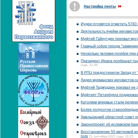
Настройка ленты
Иудеи готовятся отметить 5783 
Деятельность ячейки иеговистов
Муфтий Гайнутдин призвал мусу
Главный собор города "заминиро
Несколько человек погибли при 
Президент Ирана пообещал тща
года, 12:46
В РПЦ предостерегли Запад от 
Лидер мурманских иеговистов о
Муфтий Таджуддин призвал не 
Муфтият Петербурга поддержал
Католики впервые стали религ
Более полусотни старообрядце
Хмельницкий областной совет 
Законопроект об исламском банк
Восстановление 55-метровой ко
году
21 сентября 2022 года, 16:25