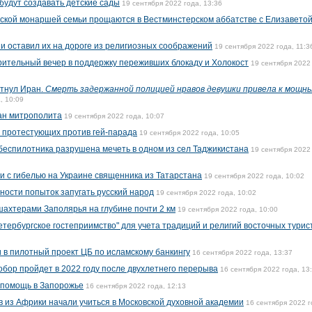
будут создавать детские сады
19 сентября 2022 года, 13:36
кой монаршей семьи прощаются в Вестминстерском аббатстве с Елизаветой 
 и оставил их на дороге из религиозных соображений
19 сентября 2022 года, 11:3
рительный вечер в поддержку переживших блокаду и Холокост
19 сентября 2022
тнул Иран.
Смерть задержанной полицией нравов девушки привела к мощн
, 10:09
ан митрополита
19 сентября 2022 года, 10:07
 протестующих против гей-парада
19 сентября 2022 года, 10:05
 беспилотника разрушена мечеть в одном из сел Таджикистана
19 сентября 2022
и с гибелью на Украине священника из Татарстана
19 сентября 2022 года, 10:02
ности попыток запугать русский народ
19 сентября 2022 года, 10:02
ахтерами Заполярья на глубине почти 2 км
19 сентября 2022 года, 10:00
тербургское гостеприимство" для учета традиций и религий восточных турис
 в пилотный проект ЦБ по исламскому банкингу
16 сентября 2022 года, 13:37
бор пройдет в 2022 году после двухлетнего перерыва
16 сентября 2022 года, 13
 помощь в Запорожье
16 сентября 2022 года, 12:13
в из Африки начали учиться в Московской духовной академии
16 сентября 2022 г