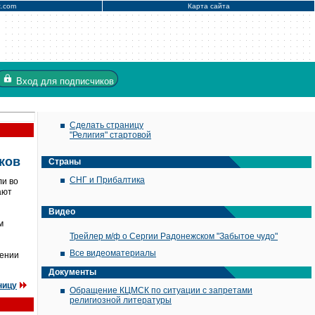
x.com
Карта сайта
Вход
для подписчиков
Сделать страницу
"Религия" стартовой
ков
Страны
СНГ и Прибалтика
ли во
ают
Видео
м
Трейлер м/ф о Сергии Радонежском "Забытое чудо"
Все видеоматериалы
дении
Документы
ницу
Обращение КЦМСК по ситуации с запретами
религиозной литературы