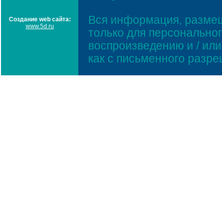
Вся информация, размещ
Создание web сайта:
www.5d.ru
только для персонально
воспроизведению и / ил
как с письменного разр