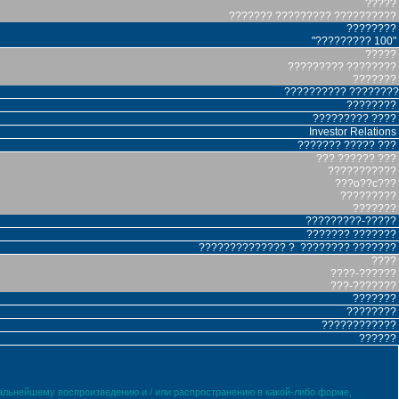
?????
??????? ????????? ??????????
????????
"????????? 100"
?????
????????? ????????
???????
?????????? ????????
????????
????????? ????
Investor Relations
??????? ????? ???
??? ?????? ???
???????????
???o??c???
?????????
???????
?????????-?????
??????? ???????
?????????????? ? ???????? ???????
????
????-??????
???-???????
???????
????????
????????????
??????
дальнейшему воспроизведению и / или распространению в какой-либо форме,