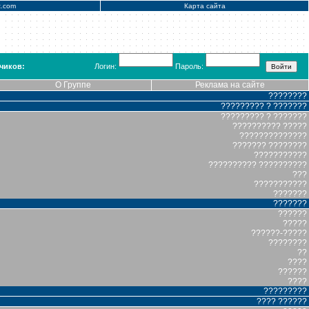
x.com
Карта сайта
чиков:
Логин:
Пароль:
О Группе
Реклама на сайте
????????
????????? ? ???????
????????? ? ???????
?????????? ?????
??????????????
??????? ????????
???????????
?????????? ??????????
???
???????????
???????
???????
??????
?????
??????-?????
????????
??
????
??????
????
?????????
???? ??????