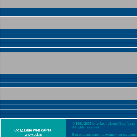
© 1991-2007 Interfax,
religion@interfax.ru
All rights reserved
Создание web сайта:
www.5d.ru
Вся информация, размещенная на данном