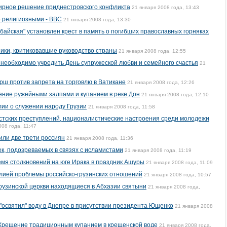
 мирное решение приднестровского конфликта
21 января 2008 года, 13:43
е религиозными - ВВС
21 января 2008 года, 13:30
байская" установлен крест в память о погибших православных горняках
ики, критиковавшие руководство страны
21 января 2008 года, 12:55
и необходимо учредить День супружеской любви и семейного счастья
21
рш против запрета на торговлю в Ватикане
21 января 2008 года, 12:26
ение ружейными залпами и купанием в реке Дон
21 января 2008 года, 12:10
лии о служении народу Грузии
21 января 2008 года, 11:58
истских преступлений, националистические настроения среди молодежи
008 года, 11:47
ли две трети россиян
21 января 2008 года, 11:36
к, подозреваемых в связях с исламистами
21 января 2008 года, 11:19
емя столкновений на юге Ирака в праздник Ашуры
21 января 2008 года, 11:09
лией проблемы российско-грузинских отношений
21 января 2008 года, 10:57
рузинской церкви находящиеся в Абхазии святыни
21 января 2008 года,
 "освятил" воду в Днепре в присутствии президента Ющенко
21 января 2008
 Крещение традиционным купанием в крещенской воде
21 января 2008 года,