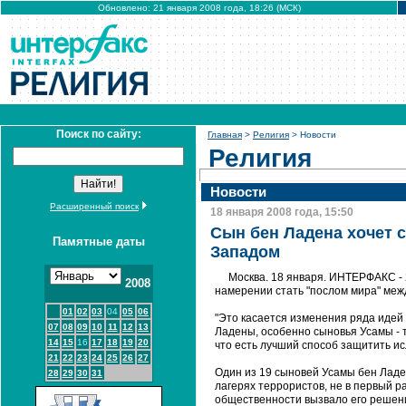
Обновлено: 21 января 2008 года, 18:26 (МСК)
Поиск по сайту:
Главная
>
Религия
> Новости
Религия
Новости
Расширенный поиск
18 января 2008 года, 15:50
Сын бен Ладена хочет 
Памятные даты
Западом
Москва. 18 января. ИНТЕРФАКС - 
2008
намерении стать "послом мира" меж
01
02
03
04
05
06
"Это касается изменения ряда идей 
07
08
09
10
11
12
13
Ладены, особенно сыновья Усамы - т
14
15
16
17
18
19
20
что есть лучший способ защитить ис
21
22
23
24
25
26
27
Один из 19 сыновей Усамы бен Ладе
28
29
30
31
лагерях террористов, не в первый 
общественности вызвало его решени