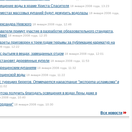
священие воды в храме Христа Спасителя
18 января 2008 года, 13:23
 местах массовых купаний будут дежурить водолазы
18 января 2008 года,
ександра Невского
18 января 2008 года, 12:46
ватели примут участие в разработке образовательного стандарта,
пект
18 января 2008 года, 12:35
азеты приговорен к трем годам тюрьмы за публикацию карикатур на
8 года, 12:22
 с рытьем в вещах, завещанных отцом
18 января 2008 года, 12:01
установят деревянные купели
18 января 2008 года, 11:53
 крещенским купаниям
18 января 2008 года, 11:32
ещенской воды
18 января 2008 года, 11:22
 турецких берегов.
Отмечается нарастание "экспорта исламизма" в
11:02
тска получить благодать освящения в водах Лены даже в
я 2008 года, 10:40
ордани"
18 января 2008 года, 10:30
Все новости