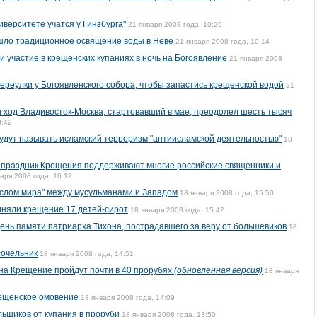
верситете учатся у Гинзбурга"
21 января 2008 года, 10:20
шло традиционное освящение воды в Hеве
21 января 2008 года, 10:14
и участие в крещенских купаниях в ночь на Богоявление
21 января 2008
реулки у Богоявленского собора, чтобы запастись крещенской водой
21
 ход Владивосток-Москва, стартовавший в мае, преодолел шесть тысяч
8:42
удут называть исламский терроризм "антиисламской деятельностью"
18
 праздник Крещения поддерживают многие российские священники и
аря 2008 года, 16:12
ослом мира" между мусульманами и Западом
18 января 2008 года, 15:50
иняли крещение 17 детей-сирот
18 января 2008 года, 15:42
день памяти патриарха Тихона, пострадавшего за веру от большевиков
18
сочельник
18 января 2008 года, 14:51
 на Крещение пройдут почти в 40 прорубях
(обновленная версия)
18 января
ещенское омовение
18 января 2008 года, 14:09
ьщиков от купания в проруби
18 января 2008 года, 13:50