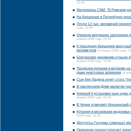
10:33
Материалы СМИ: "В Римском уни
На Крещение в Петербурге про
Почти 12 тыс. москвичей принял
года, 10:09
Очереди верующих заполнили пе
января 2008 года, 10:00
К празднику Крещения крестный
километров
18 января 2008 года, 1
Британские чиновники отныне б
января 2008 года, 18:06
Традицию купания в водоеме на
даже некоторые архиереи
18 янв
Сын бен Ладена хочет стать "п
В смоленском Доме малютки пр
Алексий II установил еще один 
января 2008 года, 15:19
В Чечне отмечают Крещенский 
Купания в московских водоемах
2008 года, 14:33
Депутаты Госдумы совершат кр
Онищенко предостерегает курил