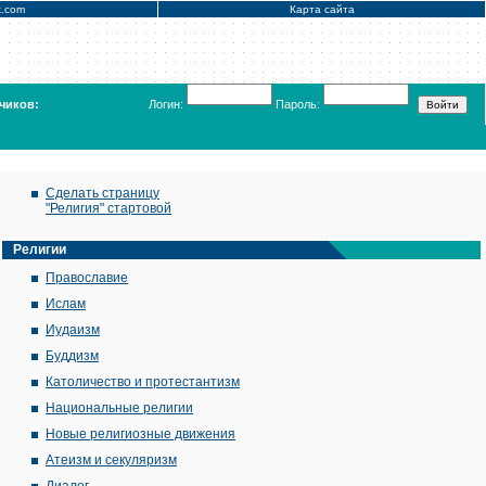
x.com
Карта сайта
чиков:
Логин:
Пароль:
Сделать страницу
"Религия" стартовой
Религии
Православие
Ислам
Иудаизм
Буддизм
Католичество и протестантизм
Национальные религии
Новые религиозные движения
Атеизм и секуляризм