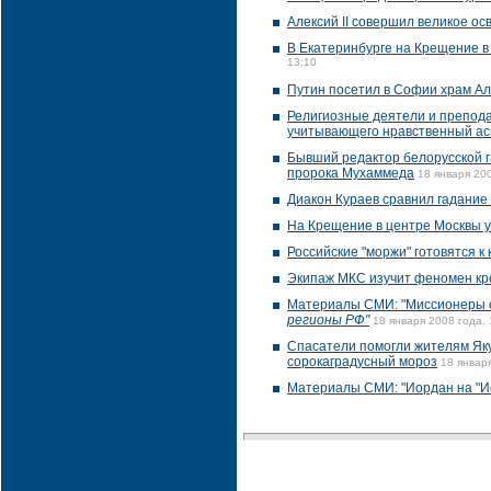
Алексий II совершил великое о
В Екатеринбурге на Крещение в
13:10
Путин посетил в Софии храм Ал
Религиозные деятели и препода
учитывающего нравственный ас
Бывший редактор белорусской г
пророка Мухаммеда
18 января 200
Диакон Кураев сравнил гадание
На Крещение в центре Москвы 
Российские "моржи" готовятся к
Экипаж МКС изучит феномен кр
Материалы СМИ: "Миссионеры с
регионы РФ"
18 января 2008 года, 
Спасатели помогли жителям Яку
сорокаградусный мороз
18 январ
Материалы СМИ: "Иордан на "И