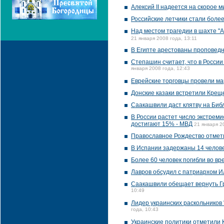
Алексий II надеется на скорое
Российские летчики стали боле
Над местом трагедии в шахте "А
21 января 2008 года, 13:11
В Египте арестованы проповедн
Степашин считает, что в Росси
января 2008 года, 12:43
Еврейские торговцы провели ма
Донские казаки встретили Крещ
Саакашвили даст клятву на Биб
В России растет число экстрем
достигают 15% - МВД
21 января 2
Православное Рождество отмети
В Испании задержаны 14 челове
Более 60 человек погибли во вр
Лавров обсудил с патриархом И
Саакашвили обещает вернуть Г
10:49
Лидер украинских раскольников
года, 10:43
Украинские политики отметили