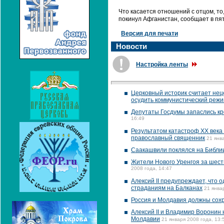
Что касается отношений с отцом, то,
покинул Афганистан, сообщает в пя
Версия для печати
Новости
Настройка ленты
Церковный историк считает не
осудить коммунистический режи
Депутаты Госдумы запаслись к
16:49
Результатом катастроф ХХ века 
православный священник
21 янв
Саакашвили поклялся на Библии
Жители Нового Уренгоя за шесть
2008 года, 14:47
Алексий II предупреждает, что
страданиям на Балканах
21 янва
Россия и Молдавия должны сохра
Алексий II и Владимир Воронин
Молдавии
21 января 2008 года, 13: