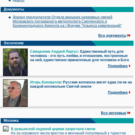
Диалог
Документы
Доклад председателя Отдела внешних церковных связей
Московского патриархата митрополита Смоленского и
Калининградского Кирилла на I Форуме "Альянса цивилизаций"
Все документы
Эксклюзив
Священник Андрей Лоргус
: Единственный путь для
человека - это путь любви, и отношения, построенные
на ней, единственно приемлемые для человека и Бога
Подробнее
Игорь Коновалов
: Русские колокола висят едва ли не на
каждой колокольне Святой земли
Подробнее
Все интервью
Мозаика
В румынской ледяной церкви запретили свечи
Из-за огромного числа крестин и венчаний популярный у туристов