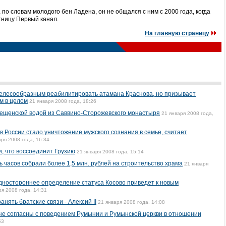
 по словам молодого бен Ладена, он не общался с ним с 2000 года, когда
тницу Первый канал.
На главную страницу
целесообразным реабилитировать атамана Краснова, но призывает
м в целом
21 января 2008 года, 18:26
рещенской водой из Саввино-Сторожевского монастыря
21 января 2008 года,
в России стало уничтожение мужского сознания в семье, считает
аря 2008 года, 16:34
, что воссоединит Грузию
21 января 2008 года, 15:14
 часов собрали более 1,5 млн. рублей на строительство храма
21 января
 одностороннее определение статуса Косово приведет к новым
ря 2008 года, 14:31
нять братские связи - Алексий II
21 января 2008 года, 14:08
 не согласны с поведением Румынии и Румынской церкви в отношении
53