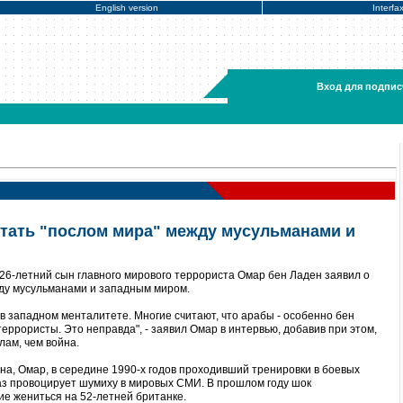
English version
Interfa
Вход для подпис
стать "послом мира" между мусульманами и
26-летний сын главного мирового террориста Омар бен Ладен заявил о
ду мусульманами и западным миром.
в западном менталитете. Многие считают, что арабы - особенно бен
еррористы. Это неправда", - заявил Омар в интервью, добавив при этом,
лам, чем война.
на, Омар, в середине 1990-х годов проходивший тренировки в боевых
раз провоцирует шумиху в мировых СМИ. В прошлом году шок
е жениться на 52-летней британке.