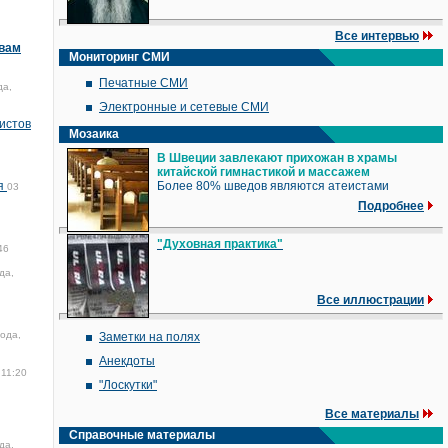
Все интервью
овам
Мониторинг СМИ
Печатные СМИ
да,
Электронные и сетевые СМИ
истов
Мозаика
В Швеции завлекают прихожан в храмы
китайской гимнастикой и массажем
ия
Более 80% шведов являются атеистами
03
Подробнее
"Духовная практика"
46
да,
Все иллюстрации
года,
Заметки на полях
Анекдоты
 11:20
"Лоскутки"
Все материалы
Справочные материалы
да,