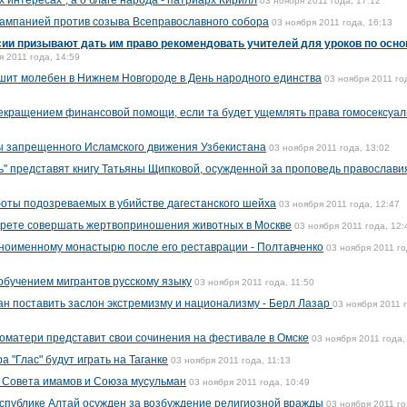
х интересах", а о благе народа - патриарх Кирилл
03 ноября 2011 года, 17:12
кампанией против созыва Всеправославного собора
03 ноября 2011 года, 16:13
ии призывают дать им право рекомендовать учителей для уроков по осн
я 2011 года, 14:59
ршит молебен в Нижнем Новгороде в День народного единства
03 ноября 2011 го
екращением финансовой помощи, если та будет ущемлять права гомосексуал
ы запрещенного Исламского движения Узбекистана
03 ноября 2011 года, 13:02
ь" представят книгу Татьяны Щипковой, осужденной за проповедь православ
оты подозреваемых в убийстве дагестанского шейха
03 ноября 2011 года, 12:47
рете совершать жертвоприношения животных в Москве
03 ноября 2011 года, 12:
ноименному монастырю после его реставрации - Полтавченко
03 ноября 2011 го
обучением мигрантов русскому языку
03 ноября 2011 года, 11:50
ан поставить заслон экстремизму и национализму - Берл Лазар
03 ноября 2011 
оматери представит свои сочинения на фестивале в Омске
03 ноября 2011 года,
а "Глас" будут играть на Таганке
03 ноября 2011 года, 11:13
 Совета имамов и Союза мусульман
03 ноября 2011 года, 10:49
еспублике Алтай осужден за возбуждение религиозной вражды
03 ноября 2011 го