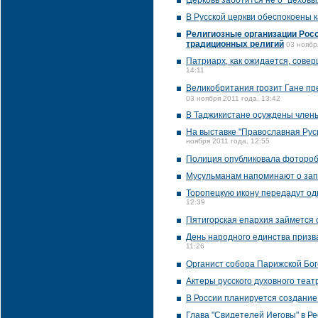
Церковь заботится не о "цеховы
В Русской церкви обеспокоены 
Религиозные организации Росс
традиционных религий
03 ноябр
Патриарх, как ожидается, сове
14:11
Великобритания грозит Гане пр
03 ноября 2011 года, 13:42
В Таджикистане осуждены член
На выставке "Православная Рус
ноября 2011 года, 12:55
Полиция опубликовала фотороб
Мусульманам напоминают о зап
Торопецкую икону передадут од
12:39
Пятигорская епархия займется 
День народного единства призв
11:26
Органист собора Парижской Бог
Актеры русского духовного театр
В России планируется создание
Глава "Свидетелей Иеговы" в Р