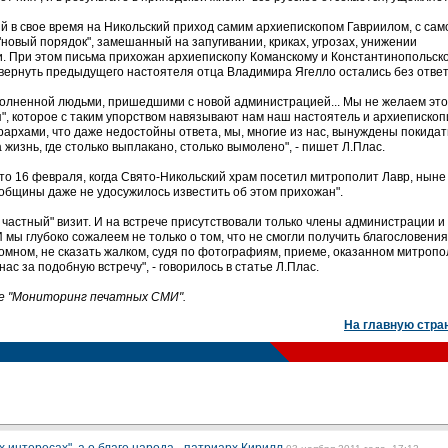
й в свое время на Никольский приход самим архиепископом Гавриилом, с сам
"новый порядок", замешанный на запугивании, криках, угрозах, унижении
ьи. При этом письма прихожан архиепископу Команскому и Константинопольск
ернуть предыдущего настоятеля отца Владимира Ягелло остались без ответ
аполненной людьми, пришедшими с новой администрацией... Мы не желаем это
", которое с таким упорством навязывают нам наш настоятель и архиепископ
архами, что даже недостойны ответа, мы, многие из нас, вынуждены покида
 жизнь, где столько выплакано, столько вымолено", - пишет Л.Плас.
то 16 февраля, когда Свято-Никольский храм посетил митрополит Лавр, ныне
 общины даже не удосужилось известить об этом прихожан".
о частный" визит. И на встрече присутствовали только члены администрации и
И мы глубоко сожалеем не только о том, что не смогли получить благословения
ромном, не сказать жалком, судя по фотографиям, приеме, оказанном митропо
с за подобную встречу", - говорилось в статье Л.Плас.
ке "Мониторинг печатных СМИ".
На главную стра