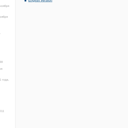
English version
ноября
оября
7
38
ря
1 года,
011