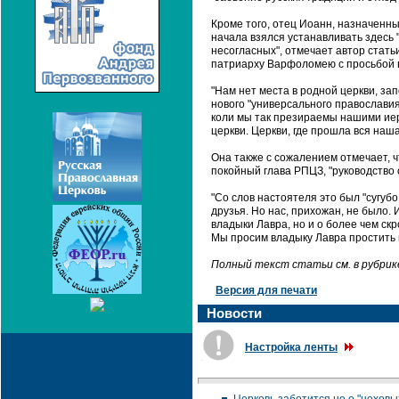
Кроме того, отец Иоанн, назначенны
начала взялся устанавливать здесь 
несогласных", отмечает автор стат
патриарху Варфоломею с просьбой в
"Нам нет места в родной церкви, з
нового "универсального православия
коли мы так презираемы нашими иер
церкви. Церкви, где прошла вся наша
Она также с сожалением отмечает, ч
покойный глава РПЦЗ, "руководство
"Со слов настоятеля это был "сугуб
друзья. Но нас, прихожан, не было. 
владыки Лавра, но и о более чем ск
Мы просим владыку Лавра простить на
Полный текст статьи см. в рубри
Версия для печати
Новости
Настройка ленты
.