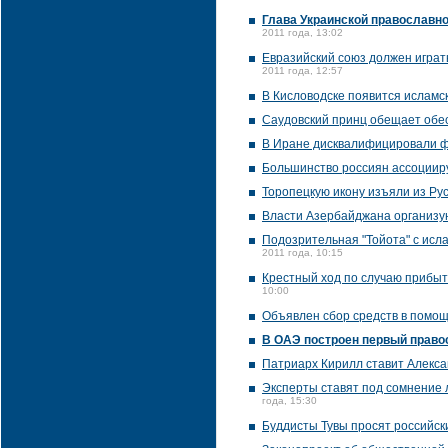
Глава Украинской православно
2011 года, 13:02
Евразийский союз должен играт
2011 года, 12:57
В Кисловодске появится исламс
Саудовский принц обещает обес
В Иране дисквалифицировали ф
Большинство россиян ассоцииру
Торопецкую икону изъяли из Ру
Власти Азербайджана организу
Подозрительная "Тойота" с исла
2011 года, 10:15
Крестный ход по случаю прибыт
10:00
Объявлен сбор средств в помо
В ОАЭ построен первый право
Патриарх Кирилл ставит Алекса
Эксперты ставят под сомнение 
года, 15:30
Буддисты Тувы просят российск