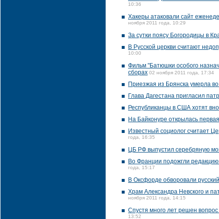
10:36
Хакеры атаковали сайт еженед
ноября 2011 года, 10:29
За сутки поясу Богородицы в Кр
В Русской церкви считают недо
10:00
Фильм "Батюшки особого назнач
сборах
02 ноября 2011 года, 17:34
Приезжая из Брянска умерла во
Глава Дагестана пригласил пат
Республиканцы в США хотят вно
На Байконуре открылась первая
Известный социолог считает Це
года, 16:35
ЦБ РФ выпустил серебряную мо
Во Франции подожгли редакцию 
года, 15:17
В Оксфорде обворовали русски
Храм Александра Невского и па
ноября 2011 года, 14:15
Спустя много лет решен вопрос
13:52