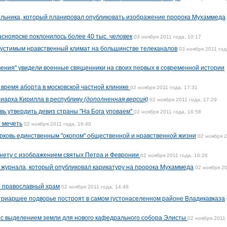
ельника, который планировал опубликовать изображение пророка Мухаммеда
асноярске поклонилось более 40 тыс. человек
03 ноября 2011 года, 10:17
пустимым нравственный климат на большинстве телеканалов
03 ноября 2011 год
ения" увидели военные священники на своих первых в современной истории
 время аборта в московской частной клинике
02 ноября 2011 года, 17:31
риарха Кирилла в республику
(дополненная версия)
02 ноября 2011 года, 17:29
вь утвердить девиз страны "На Бога уповаем"
02 ноября 2011 года, 16:58
 мечеть
02 ноября 2011 года, 16:40
рковь единственным "окопом" общественной и нравственной жизни
02 ноября 
нету с изображением святых Петра и Февронии
02 ноября 2011 года, 16:26
журнала, который опубликовал карикатуру на пророка Мухаммеда
02 ноября 2
й православный храм
02 ноября 2011 года, 14:48
триаршее подворье построят в самом густонаселенном районе Владикавказа
 с выделением земли для нового кафедрального собора Элисты
02 ноября 2011 