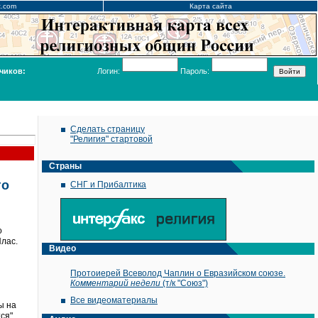
x.com
Карта сайта
чиков:
Логин:
Пароль:
Сделать страницу
"Религия" стартовой
Страны
го
СНГ и Прибалтика
о
лас.
Видео
Протоиерей Всеволод Чаплин о Евразийском союзе.
Комментарий недели
(т/к "Союз")
Все видеоматериалы
ы на
ся".