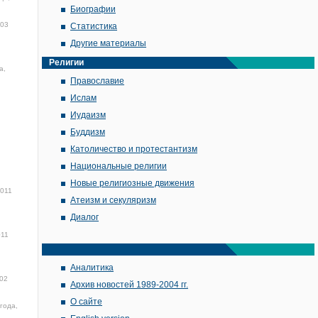
Биографии
03
Статистика
Другие материалы
Религии
а,
Православие
Ислам
Иудаизм
Буддизм
Католичество и протестантизм
Национальные религии
Новые религиозные движения
2011
Атеизм и секуляризм
Диалог
011
Аналитика
02
Архив новостей 1989-2004 гг.
О сайте
года,