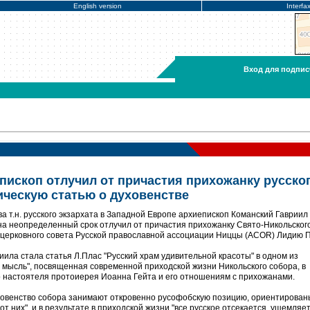
English version
Interfa
Вход для подпис
пископ отлучил от причастия прихожанку русско
ическую статью о духовенстве
а т.н. русского экзархата в Западной Европе архиепископ Команский Гавриил
на неопределенный срок отлучил от причастия прихожанку Свято-Никольског
 церковного совета Русской православной ассоциации Ниццы (ACOR) Лидию П
ила стала статья Л.Плас "Русский храм удивительной красоты" в одном из
я мысль", посвященная современной приходской жизни Никольского собора, в
 настоятеля протоиерея Иоанна Гейта и его отношениям с прихожанами.
ховенство собора занимают откровенно русофобскую позицию, ориентирован
от них", и в результате в приходской жизни "все русское отсекается, ущемляет