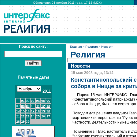
Обновлено: 03 ноября 2011 года, 17:12 (МСК)
Поиск по сайту:
Главная
>
Религия
> Новости
Религия
Новости
15 мая 2008 года, 13:14
Памятные даты
Константинопольский е
собора в Ницце за крит
2011
Париж. 15 мая. ИНТЕРФАКС - Глав
(Константинопольский патриархат) 
01
02
03
04
05
06
собора в Ницце, бывшего секретаря
07
08
09
10
11
12
13
14
15
16
17
18
19
20
Поводом для решения владыки Гаври
21
22
23
24
25
26
27
мартовских номеров газеты "Русска
28
29
30
частности, деятельности нынешнего
По мнению Л.Плас, настоятель и ду
"забвение русских традиций и отход 