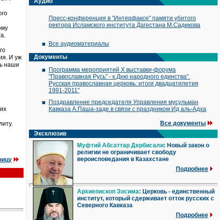
Аудио
ого
Пресс-конференция в "Интерфаксе" памяти убитого
ректора Исламского института Дагестана М.Садикова
ому
а.
Все аудиоматериалы
го
Документы
ия. И уж
ть наши
Программа мероприятий X выставки-форума
"Православная Русь" - к Дню народного единства".
Русская православная церковь: итоги двадцатилетия
1991-2011"
Поздравление председателя Управления мусульман
 их
Кавказа А.Паша-заде в связи с праздником Ид аль-Адха
Все документы
литу.
Эксклюзив
Муфтий Абсаттар Дербисали
: Новый закон о
религии не ограничивает свободу
вероисповедания в Казахстане
ницу
Подробнее
Архиепископ Зосима
: Церковь - единственный
институт, который сдерживает отток русских с
Северного Кавказа
Подробнее