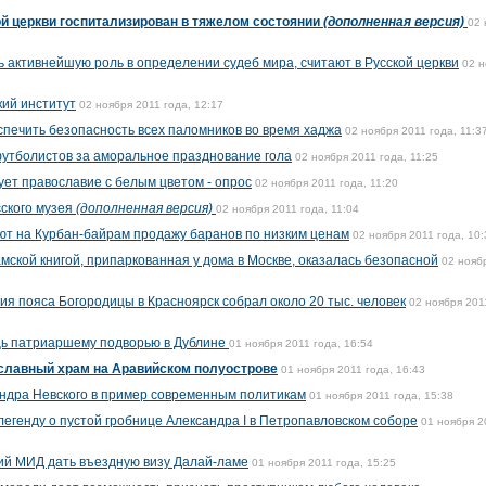
й церкви госпитализирован в тяжелом состоянии
(дополненная версия)
02 
ь активнейшую роль в определении судеб мира, считают в Русской церкви
02 н
кий институт
02 ноября 2011 года, 12:17
печить безопасность всех паломников во время хаджа
02 ноября 2011 года, 11:3
утболистов за аморальное празднование гола
02 ноября 2011 года, 11:25
ет православие с белым цветом - опрос
02 ноября 2011 года, 11:20
сского музея
(дополненная версия)
02 ноября 2011 года, 11:04
ют на Курбан-байрам продажу баранов по низким ценам
02 ноября 2011 года, 10:
мской книгой, припаркованная у дома в Москве, оказалась безопасной
02 нояб
ия пояса Богородицы в Красноярск собрал около 20 тыс. человек
02 ноября 201
щь патриаршему подворью в Дублине
01 ноября 2011 года, 16:54
славный храм на Аравийском полуострове
01 ноября 2011 года, 16:43
ндра Невского в пример современным политикам
01 ноября 2011 года, 15:38
легенду о пустой гробнице Александра I в Петропавловском соборе
01 ноября 2
ий МИД дать въездную визу Далай-ламе
01 ноября 2011 года, 15:25