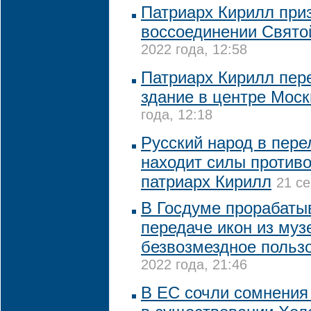
Патриарх Кирилл при
воссоединении Свято
2022 года, 12:58
Патриарх Кирилл пер
здание в центре Мос
года, 12:18
Русский народ в пер
находит силы против
патриарх Кирилл
21 се
В Госдуме прорабаты
передаче икон из муз
безвозмездное польз
2022 года, 21:46
В ЕС сочли сомнения