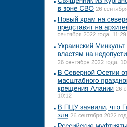
Священник из Курганс
в зоне СВО
26 сентября
Новый храм на север
представят на архит
сентября 2022 года, 11:29
Украинский Минкульт
властям на недопуст
26 сентября 2022 года, 10
В Северной Осетии от
масштабного праздно
крещения Алании
26 с
10:12
В ПЦУ заявили, что Г
зла
26 сентября 2022 год
Российские муфтият