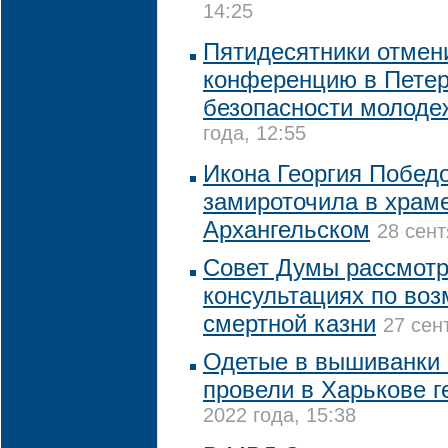
14:25
Пятидесятники отмен
конференцию в Петер
безопасности молоде
года, 12:55
Икона Георгия Побед
замироточила в храм
Архангельском
28 сент
Совет Думы рассмотр
консультациях по во
смертной казни
27 сен
Одетые в вышиванки 
провели в Харькове г
2022 года, 15:38