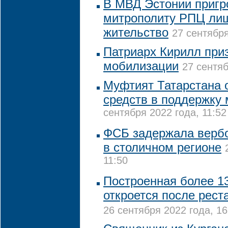
В МВД Эстонии пригр
митрополиту РПЦ ли
жительство
27 сентября
Патриарх Кирилл при
мобилизации
27 сентяб
Муфтият Татарстана 
средств в поддержку
сентября 2022 года, 11:52
ФСБ задержала верб
в столичном регионе
11:50
Построенная более 13
откроется после рест
26 сентября 2022 года, 16