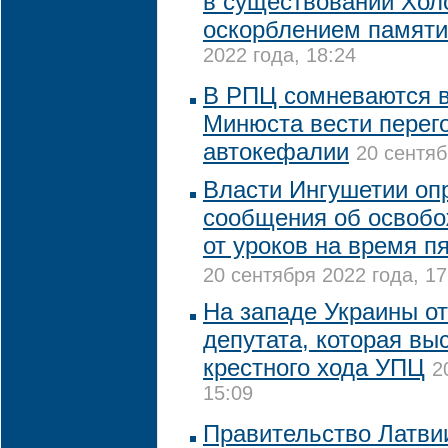
в существовании Хол
оскорблением памяти
2022 года, 18:24
В РПЦ сомневаются в
Минюста вести перег
автокефалии
20 сентяб
Власти Ингушетии оп
сообщения об освобо
от уроков на время п
20 сентября 2022 года, 17
На западе Украины о
депутата, которая вы
крестного хода УПЦ
2
15:09
Правительство Латви