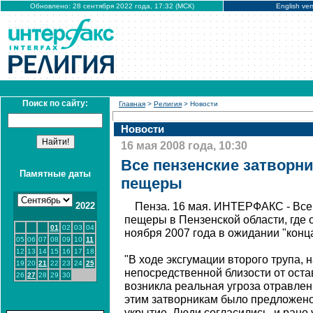
Обновлено: 28 сентября 2022 года, 17:32 (МСК)
English ver
Поиск по сайту:
Главная
>
Религия
> Новости
Новости
16 мая 2008 года, 10:30
Все пензенские затворн
Памятные даты
пещеры
2022
Пенза. 16 мая. ИНТЕРФАКС - Все
пещеры в Пензенской области, где 
01
02
03
04
ноября 2007 года в ожидании "конца
05
06
07
08
09
10
11
12
13
14
15
16
17
18
"В ходе эксгумации второго трупа, 
19
20
21
22
23
24
25
непосредственной близости от ост
26
27
28
29
30
возникла реальная угроза отравлен
этим затворникам было предложено
укрытие. Люди согласились, и рано