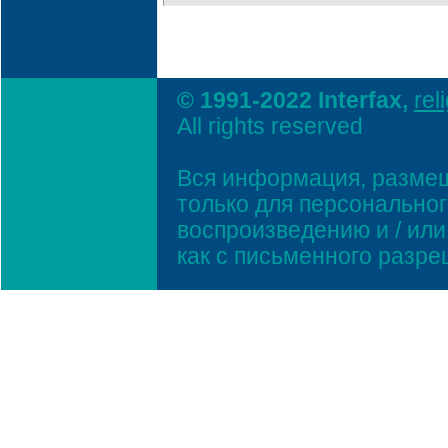
© 1991-2022 Interfax,
rel
All rights reserved
Вся информация, размещ
только для персонально
воспроизведению и / ил
как с письменного разр