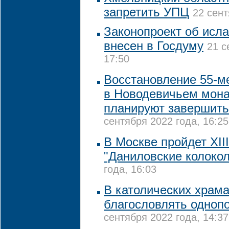
запретить УПЦ
22 сент
Законопроект об исл
внесен в Госдуму
21 с
17:50
Восстановление 55-м
в Новодевичьем мона
планируют завершить 
сентября 2022 года, 16:25
В Москве пройдет XII
"Даниловские колокол
года, 16:03
В католических храма
благословлять одноп
сентября 2022 года, 14:37