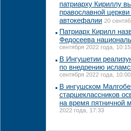
патриарху Кириллу в
православной церкви
автокефалии
20 сентяб
Патриарх Кирилл наз
Федосеева национал
сентября 2022 года, 10:15
В Ингушетии реализу
по внедрению исламск
сентября 2022 года, 10:00
В ингушском Малгобе
старшеклассников осв
на время пятничной 
2022 года, 17:33