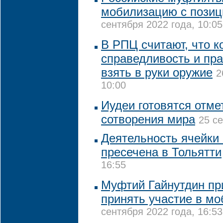
мобилизацию с позиц
сентября 2022 года, 10:05
В РПЦ считают, что к
справедливость и пра
взять в руки оружие
2
10:00
Иудеи готовятся отмет
сотворения мира
25 се
Деятельность ячейки 
пресечена в Тольятти
16:55
Муфтий Гайнутдин пр
принять участие в м
сентября 2022 года, 16:53