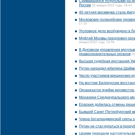
Снимающихся полуголыми на фо
России
20 января 2022 года, 19:42
40-летняя москвичка стала фиг
Московские полицейские прове
17:10
Уголовное дело возбуждено в Л
Муфтий Москвы предложил орга
января 2022 года, 14:56
В Духовном управлении мусуль
правоохранительных органов
20
Высшая судебная инстанция Ук
Путин наградил юбиляра Шайми
Число участников крещенских ку
На востоке Белоруссии восстан
Организатор ячейки иеговистов 
Монахини Среднеуральского мо
Епархия добилась отмены реше
Бывший Санкт-Петербургский ми
Члена баталхаджинской секты з
Путин не стал купаться в прор
Церкви передали настоятельски