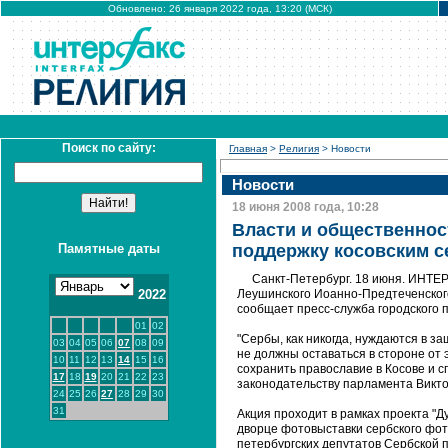
Обновлено: 26 января 2022 года, 13:20 (МСК)
Поиск по сайту:
Главная
>
Религия
> Новости
Новости
18 июня 2008 года, 10:28
Власти и общественнос
Памятные даты
поддержку косовским с
Санкт-Петербург. 18 июня. ИHТЕ
2022
Леушинского Иоанно-Предтеченского
сообщает пресс-служба городского 
01
02
"Сербы, как никогда, нуждаются в з
03
04
05
06
07
08
09
не должны оставаться в стороне от
10
11
12
13
14
15
16
сохранить православие в Косове и с
17
18
19
20
21
22
23
законодательству парламента Викто
24
25
26
27
28
29
30
31
Акция проходит в рамках проекта "Д
дворце фотовыставки сербского фот
петербургских депутатов Сербской п