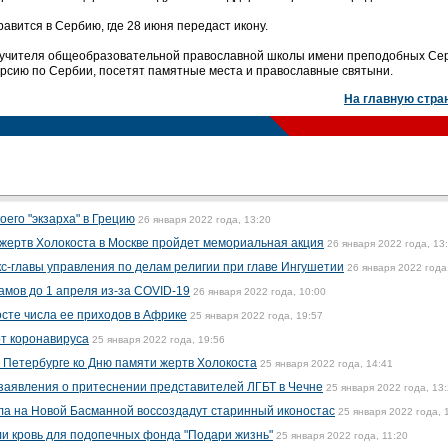
авится в Сербию, где 28 июня передаст икону.
 и учителя общеобразовательной православной школы имени преподобных Сер
урсию по Сербии, посетят памятные места и православные святыни.
На главную стра
его "экзарха" в Грецию
26 января 2022 года, 13:20
жертв Холокоста в Москве пройдет мемориальная акция
26 января 2022 года, 13
с-главы управления по делам религии при главе Ингушетии
26 января 2022 года
амов до 1 апреля из-за COVID-19
26 января 2022 года, 10:00
сте числа ее приходов в Африке
25 января 2022 года, 19:57
т коронавируса
25 января 2022 года, 19:56
 Петербурге ко Дню памяти жертв Холокоста
25 января 2022 года, 14:41
заявления о притеснении представителей ЛГБТ в Чечне
25 января 2022 года, 13
ла на Новой Басманной воссоздадут старинный иконостас
25 января 2022 года, 
и кровь для подопечных фонда "Подари жизнь"
25 января 2022 года, 11:20