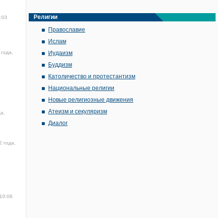
Религии
:03
Православие
Ислам
 года,
Иудаизм
Буддизм
Католичество и протестантизм
Национальные религии
Новые религиозные движения
Атеизм и секуляризм
а,
Диалог
2 года,
 10:06