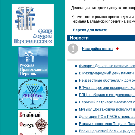
Делегация питерских депутатов напр
Кроме того, в рамках проекта дети
Германа Валаамских поедут на экск
Версия для печати
Новости
Настройка ленты
Филарет Денисенко назначил сво
В Международный день памяти 
Неизвестные обстреляли дом эк
В Туве запретили посещение хр
РПЦ сообщила о ежедневном ро
Сербский патриарх вылечился о
Музыку Шостаковича исполнят в
Делегация РФ в ПАСЕ отвергла 
В храме апостолов Петра и Пав
Врачи церковной больницы сдал