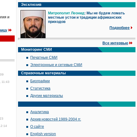
Эксклюзив
Митрополит Леонид
: Мы не будем ломать
гия и
местные устои и традиции африканских
приходов
Подробнее
ницу
Все интервью
Мониторинг СМИ
Печатные СМИ
Электронные и сетевые СМИ
Справочные материалы
:09
Биографии
, 11:43
Статистика
Другие материалы
Аналитика
:23
Архив новостей 1989-2004 гг.
12:14
О сайте
English version