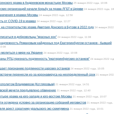
сенского храма в Андреевском монастыре Москвы
25 января 2022 года, 10:06
ских организаций начали борьбу за права ЛГБТ в Церкви
24 января 2022 года, 18
аничения в храмах Москвы
24 января 2022 года, 12:58
ть от COVID-19 в храмах
24 января 2022 года, 12:27
на строительство храма Дмитрия Донского в Бутове в 2022 году
24 января 2022
писаться в добровольцы "красных зон"
24 января 2022 года, 11:08
инадлежность Романовым найденных под Екатеринбургом останков - бывший
10:08
 молиться о мире на Украине
24 января 2022 года, 10:08
аны РПЦ признать подлинность "екатеринбургских останков"
24 января 2022 год
ешает признанию подлинности царских останков
24 января 2022 года, 10:05
встречи перенесли из-за коронавируса на неопределенный срок
21 января 202
трополитом Владимиром (Котляровым)
21 января 2022 года, 14:51
овской мечети предъявлено обвинение
21 января 2022 года, 12:40
етыре храма на юго-западе и юго-востоке Москвы
21 января 2022 года, 10:07
и осуждена условно за организацию собраний иеговистов
21 января 2022 года,
еля арест соратнику уральского экс-схиигумена
21 января 2022 года, 10:01