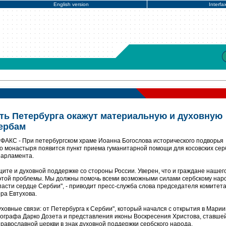
English version
Interfa
ть Петербурга окажут материальную и духовную
ербам
РФАКС - При петербургском храме Иоанна Богослова исторического подворья
 монастыря появится пункт приема гуманитарной помощи для косовских сер
парламента.
ащите и духовной поддержке со стороны России. Уверен, что и граждане нашег
 этой проблемы. Мы должны помочь всеми возможными силами сербскому нар
пасти сердце Сербии", - приводит пресс-служба слова председателя комитета
ра Евтухова.
уховные связи: от Петербурга к Сербии", который начался с открытия в Мари
ографа Дарко Дозета и представления иконы Воскресения Христова, ставше
равославной церкви в знак духовной поддержки сербского народа.