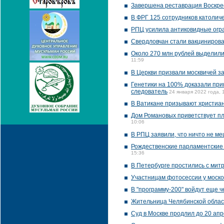
Завершена реставрация Воскре
В ФРГ 125 сотрудников католиче
РПЦ усилила антиковидные огр
Свердловчан стали вакцинирова
Около 270 млн рублей выделили 
11:59
В Церкви призвали москвичей за
Генетики на 100% доказали пр
следователь
24 января 2022 года, 
В Ватикане призывают христиан
Дом Романовых приветствует пл
10:06
В РПЦ заявили, что ничто не м
Рождественские парламентские 
15:36
В Петербурге простились с ми
Участницам фотосессии у моск
В "программу-200" войдут еще ч
Жительница Челябинской област
Суд в Москве продлил до 20 апр