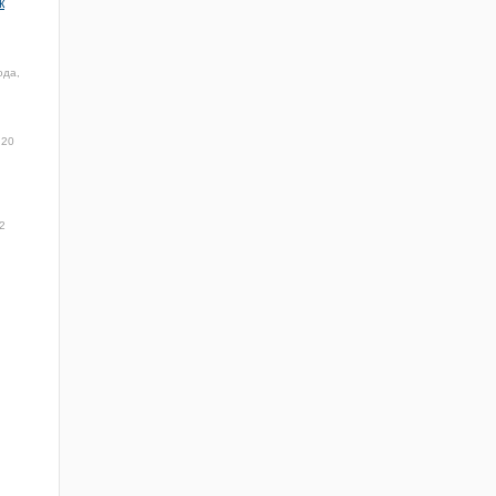
к
ода,
20
2