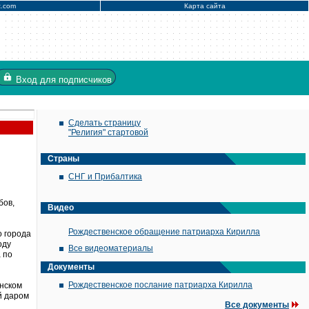
x.com
Карта сайта
Вход
для подписчиков
Сделать страницу
"Религия" стартовой
Страны
СНГ и Прибалтика
бов,
Видео
Рождественское обращение патриарха Кирилла
о города
оду
Все видеоматериалы
 по
Документы
Рождественское послание патриарха Кирилла
инском
й даром
Все документы