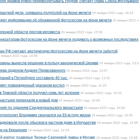
не храмов нужно перевоспитывать трудом, считает глава Союза мусульмано
уранткой дела, снявшись полуголой на фоне мечети
20 января 2022 года, 18:24
ряют информацию об обнаженной фотосессии на фоне мечети
20 января 2022 г
ипецкой области против иеговиста
20 января 2022 года, 15:58
низаторам фотосессии на фоне мечети подумать о возможных последствиях
ман РФ считают эротическую фотосессию на фоне мечети заботой
 января 2022 года, 14:06
раины вынесла решение в пользу канонической Церкви
20 января 2022 года, 13:3
ева орденом Андрея Первозванного
20 января 2022 года, 13:07
паний в Петербурге составило 40 тыс.
20 января 2022 года, 13:02
овят поврежденный ураганом костел
20 января 2022 года, 11:25
в Томской области получил семь лет колонии
20 января 2022 года, 10:43
настыря переехали в новый дом
20 января 2022 года, 10:08
ния по зданиям Среднеуральского монастыря
20 января 2022 года, 10:00
трополит Владимир скончался на 93-м году жизни
19 января 2022 года, 20:05
адержали после обысков в частном доме в Ингушетии
19 января 2022 года, 13:46
уби на Крещение
19 января 2022 года, 12:53
й корпус подворья Троице-Сергиевой лавры в Москве
19 января 2022 года, 12:43