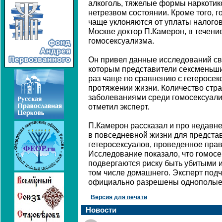
алкоголь, тяжелые формы наркотико
нетрезвом состоянии. Кроме того, г
чаще уклоняются от уплаты налогов"
Москве доктор П.Камерон, в течен
гомосексуализма.
Он привел данные исследований сво
которым представители сексменьши
раз чаще по сравнению с гетеросе
протяжении жизни. Количество ст
заболеваниями среди гомосексуали
отметил эксперт.
П.Камерон рассказал и про недавн
в повседневной жизни для предста
гетеросексуалов, проведенное пра
Исследование показало, что гомосе
подвергаются риску быть убитыми и
том числе домашнего. Эксперт подч
официально разрешены однополые 
Версия для печати
Новости