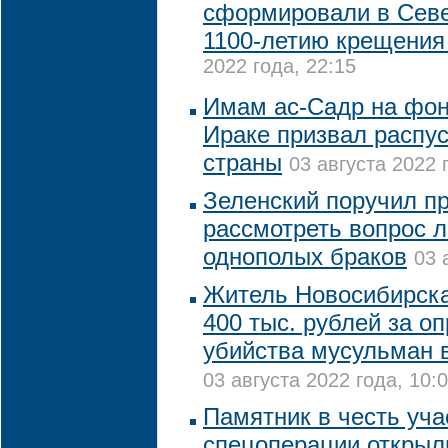
сформировали в Севе
1100-летию крещения
2022 года, 22:15
Имам ас-Садр на фон
Ираке призвал распу
страны
03 августа 2022 
Зеленский поручил п
рассмотреть вопрос 
однополых браков
03 
Житель Новосибирск
400 тыс. рублей за о
убийства мусульман 
03 августа 2022 года, 10:
Памятник в честь уча
спецоперации открыл