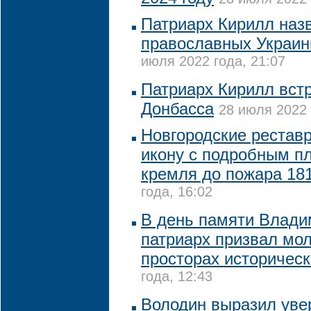
Патриарх Кирилл наз
православных Украи
июля 2022 года, 21:07
Патриарх Кирилл вст
Донбасса
28 июля 2022 
Новгородские рестав
икону с подробным п
кремля до пожара 181
года, 16:02
В день памяти Влади
патриарх призвал мол
просторах историческ
года, 12:43
Володин выразил увер