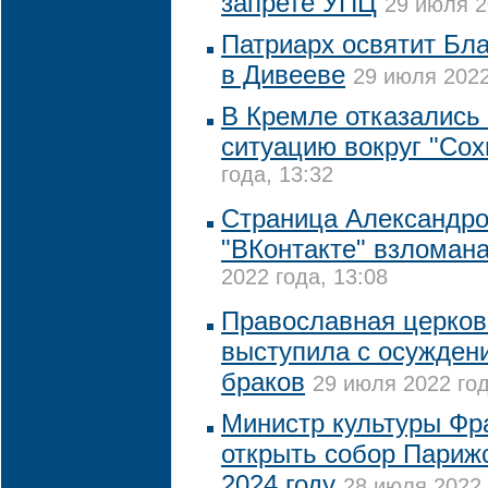
запрете УПЦ
29 июля 2
Патриарх освятит Бл
в Дивееве
29 июля 2022
В Кремле отказались
ситуацию вокруг "Сох
года, 13:32
Страница Александро
"ВКонтакте" взломан
2022 года, 13:08
Православная церков
выступила с осужден
браков
29 июля 2022 год
Министр культуры Фр
открыть собор Париж
2024 году
28 июля 2022 