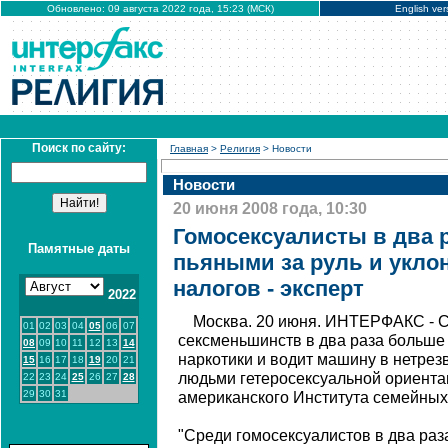
Обновлено: 09 августа 2022 года, 15:23 (МСК)
English ver
Поиск по сайту:
Главная
>
Религия
> Новости
Новости
20 июня 2008 года, 10:30
Гомосексуалисты в два 
Памятные даты
пьяными за руль и укло
налогов - эксперт
2022
Москва. 20 июня. ИНТЕРФАКС - 
01
02
03
04
05
06
07
сексменьшинств в два раза больше 
08
09
10
11
12
13
14
наркотики и водит машину в нетрез
15
16
17
18
19
20
21
людьми гетеросексуальной ориента
22
23
24
25
26
27
28
29
30
31
американского Института семейных
"Среди гомосексуалистов в два раза