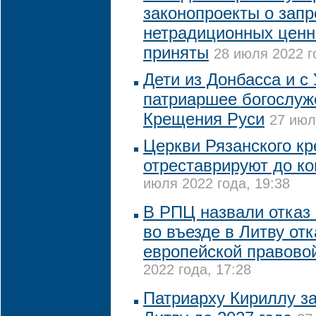
законопроекты о запр
нетрадиционных ценн
приняты
28 июля 2022 г
Дети из Донбасса и с
патриаршее богослуж
Крещения Руси
27 июл
Церкви Рязанского к
отреставрируют до ко
июля 2022 года, 19:38
В РПЦ назвали отказ
во въезде в Литву отк
европейской правово
2022 года, 17:28
Патриарху Кириллу за