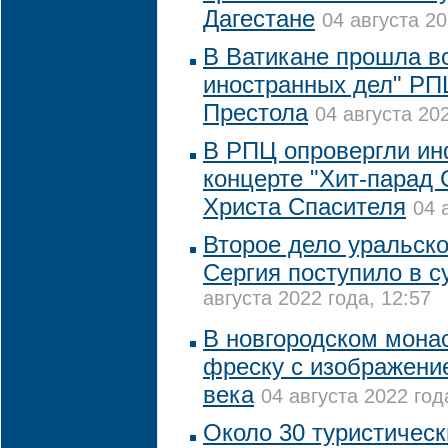
Дагестане
04 августа 20
В Ватикане прошла в
иностранных дел" РП
Престола
04 августа 202
В РПЦ опровергли и
концерте "Хит-парад
Христа Спасителя
04 
Второе дело уральско
Сергия поступило в с
августа 2022 года, 12:57
В новгородском мона
фреску с изображени
века
04 августа 2022 год
Около 30 туристичес