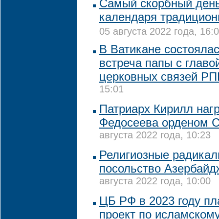
Самый скорбный день
календаря традицион
05 августа 2022 года, 16:
В Ватикане состояла
встреча папы с глав
церковных связей Р
15:01
Патриарх Кирилл наг
Федосеева орденом С
августа 2022 года, 10:23
Религиозные радикал
посольство Азербайд
августа 2022 года, 10:00
ЦБ РФ в 2023 году пл
проект по исламскому