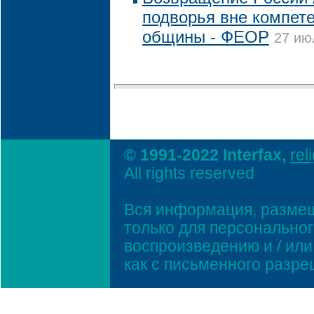
подворья вне компет
общины - ФЕОР
27 ию
© 1991-2022 Interfax,
rel
All rights reserved
Вся информация, размещ
только для персонально
воспроизведению и / ил
как с письменного разр