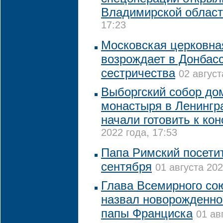
Владимирской облас
17:23
Московская церковна
возрождает в Донбасс
сестричества
02 август
Выборгский собор до
монастыря в Ленингр
начали готовить к ко
2022 года, 17:53
Папа Римский посетит
сентября
01 августа 202
Глава Всемирного со
назвал новорожденног
папы Франциска
01 ав