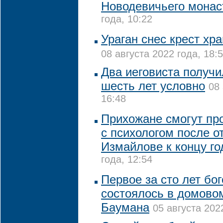
Новодевичьего мона
года, 10:22
Ураган снес крест хр
08 августа 2022 года, 18:
Два иеговиста получи
шесть лет условно
08 
16:48
Прихожане смогут пр
с психологом после о
Измайлове к концу го
года, 12:54
Первое за сто лет бо
состоялось в домово
Баумана
05 августа 202