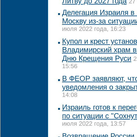
Литву до 2027 года
27
Делегация Израиля в 
Москву из-за ситуаци
июля 2022 года, 16:23
Купол и крест устано
Владимирский храм в
Дню Крещения Руси
2
15:56
В ФЕОР заявляют, чт
уведомления о закры
14:08
Израиль готов к пере
по ситуации с "Сохну
июля 2022 года, 13:57
Возвращение России 