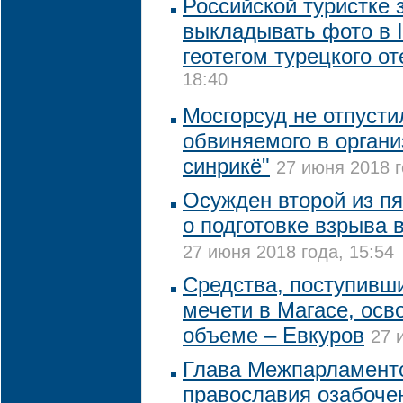
Российской туристке 
выкладывать фото в I
геотегом турецкого от
18:40
Мосгорсуд не отпусти
обвиняемого в органи
синрикё"
27 июня 2018 г
Осужден второй из п
о подготовке взрыва 
27 июня 2018 года, 15:54
Средства, поступивши
мечети в Магасе, осв
объеме – Евкуров
27 
Глава Межпарламент
православия озабоче