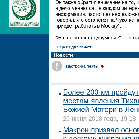
Он также обратил внимание на то, 
и дело меняются: "в каждом интерв
информация, часто противоположна
говорил, что останется на Чукотке н
приедет работать в Москву".
"Это вызывает недоумение", - счита
Версия для печати
Новости
Настройка ленты
Более 200 км пройду
местам явления Тихв
Божией Матери в Лен
29 июня 2018 года, 19:18
Макрон призвал основ
к долгому миграцион