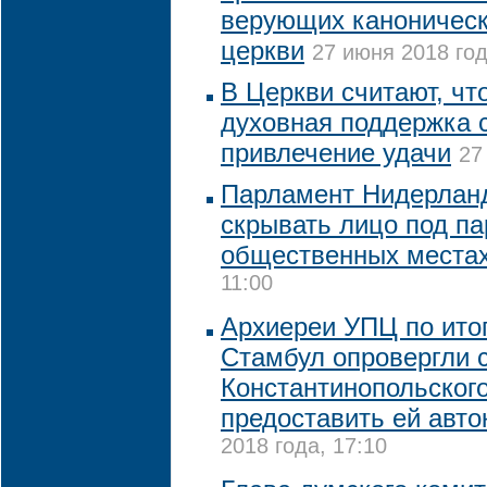
верующих каноническ
церкви
27 июня 2018 год
В Церкви считают, что
духовная поддержка с
привлечение удачи
27
Парламент Нидерланд
скрывать лицо под п
общественных места
11:00
Архиереи УПЦ по итог
Стамбул опровергли 
Константинопольского
предоставить ей авт
2018 года, 17:10