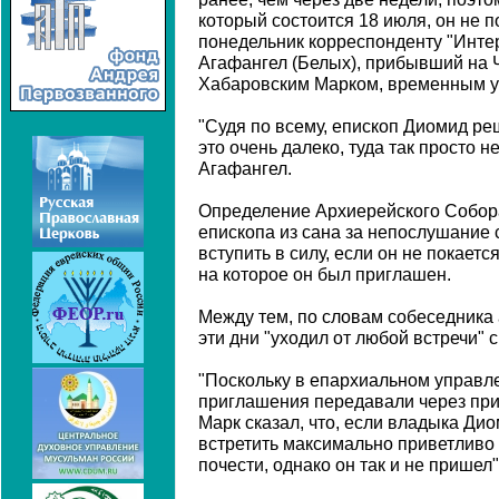
который состоится 18 июля, он не п
понедельник корреспонденту "Инте
Агафангел (Белых), прибывший на 
Хабаровским Марком, временным 
"Судя по всему, епископ Диомид ре
это очень далеко, туда так просто н
Агафангел.
Определение Архиерейского Собора
епископа из сана за непослушани
вступить в силу, если он не покаетс
на которое он был приглашен.
Между тем, по словам собеседника 
эти дни "уходил от любой встречи"
"Поскольку в епархиальном управле
приглашения передавали через пр
Марк сказал, что, если владыка Дио
встретить максимально приветливо 
почести, однако он так и не пришел"