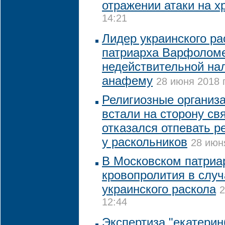
отражении атаки на х
14:21
Лидер украинского ра
патриарха Варфоломе
недействительной на
анафему
28 июня 2018 
Религиозные организ
встали на сторону св
отказался отпевать р
у раскольников
28 июн
В Московском патриа
кровопролития в слу
украинского раскола
2
12:44
Экспертиза "екатерин