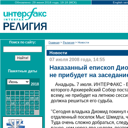
Обновлено: 29 июня 2018 года, 19:18 (МСК)
English ver
Поиск по сайту:
Главная
>
Религия
> Новости
Новости
07 июля 2008 года, 14:55
Наказанный епископ Диом
Памятные даты
не прибудет на заседани
2018
Анадырь. 7 июля. ИНТЕРФАКС - Е
которого Архиерейский Собор поста
01
02
03
всему, не прибудет на летнюю сесс
04
05
06
07
08
09
10
должна решиться его судьба.
11
12
13
14
15
16
17
18
19
20
21
22
23
24
"Сегодня владыка Диомид покинул с
25
26
27
28
29
30
отдаленный поселок Мыс Шмидта, ч
Туда очень сложно добраться, след
ранее, чем через две недели, поэто