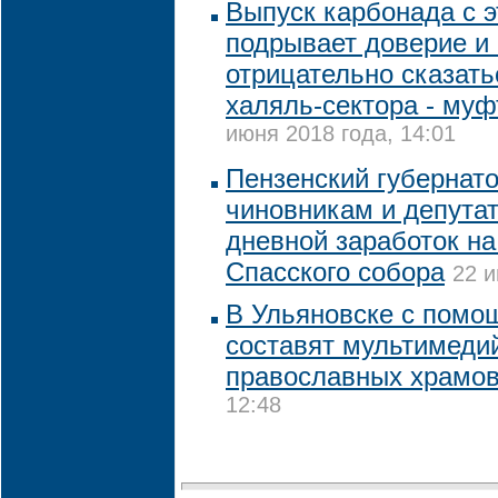
Выпуск карбонада с э
подрывает доверие и
отрицательно сказать
халяль-сектора - муф
июня 2018 года, 14:01
Пензенский губернат
чиновникам и депута
дневной заработок на
Спасского собора
22 и
В Ульяновске с помо
составят мультимеди
православных храмо
12:48