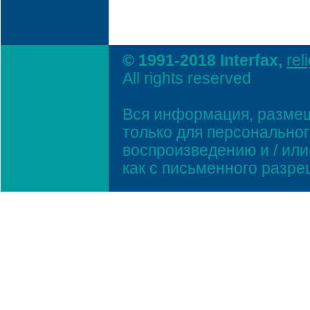
© 1991-2018 Interfax,
rel
All rights reserved
Вся информация, размещ
только для персонально
воспроизведению и / ил
как с письменного разр