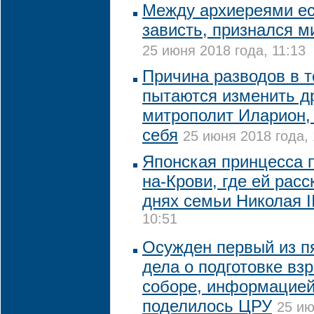
Между архиереями ес
зависть, признался 
25 июня 2018 года, 11:13
Причина разводов в т
пытаются изменить др
митрополит Иларион,
себя
25 июня 2018 года, 
Японская принцесса 
на-Крови, где ей рас
днях семьи Николая I
10:51
Осужден первый из п
дела о подготовке вз
соборе, информацией
поделилось ЦРУ
25 ию