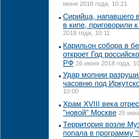
июня 2018 года, 10:21
Сирийца, напавшего 
в кипе, приговорили 
2018 года, 10:11
Карильон собора в б
откроет Год российск
РФ
26 июня 2018 года, 1
Удар молнии разруши
часовню под Иркутск
10:00
Храм XVIII века отре
"новой" Москве
25 июн
Территория возле Му
попала в программу "