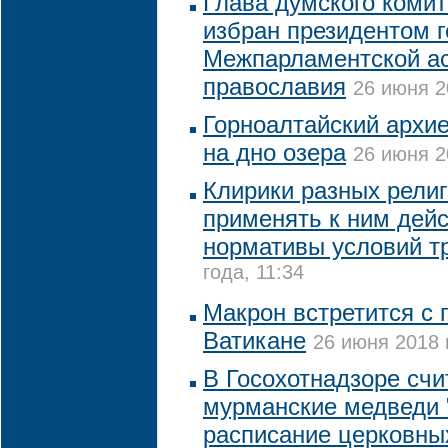
Глава думского комит
избран президентом 
Межпарламентской а
православия
26 июня 2
Горноалтайский архие
на дно озера
26 июня 2
Клирики разных религ
применять к ним дей
нормативы условий т
года, 11:34
Макрон встретится с 
Ватикане
26 июня 2018 
В Госохотнадзоре счи
мурманские медведи 
расписание церковны