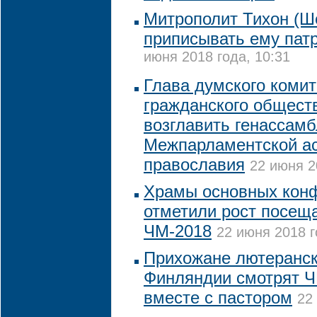
Митрополит Тихон (Ше
приписывать ему пат
июня 2018 года, 10:31
Глава думского комит
гражданского общест
возглавить генассам
Межпарламентской а
православия
22 июня 2
Храмы основных конф
отметили рост посещ
ЧМ-2018
22 июня 2018 г
Прихожане лютеранск
Финляндии смотрят Ч
вместе с пастором
22