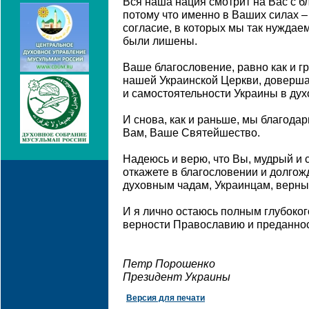
Вся наша нация смотрит на Вас с б
потому что именно в Ваших силах –
согласие, в которых мы так нуждаем
были лишены.
Ваше благословение, равно как и г
нашей Украинской Церкви, доверш
и самостоятельности Украины в ду
И снова, как и раньше, мы благода
Вам, Ваше Святейшество.
Надеюсь и верю, что Вы, мудрый и 
откажете в благословении и долго
духовным чадам, Украинцам, верн
И я лично остаюсь полным глубоког
верности Православию и преданно
Петр Порошенко
Президент Украины
Версия для печати