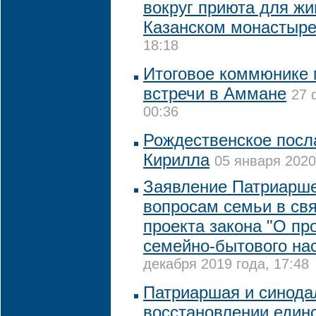
вокруг приюта для жи
Казанском монастыр
18:18
Итоговое коммюнике
встречи в Аммане
27 
00:36
Рождественское посл
Кирилла
05 января 2020
Заявление Патриарше
вопросам семьи в св
проекта закона "О п
семейно-бытового на
декабря 2019 года, 17:48
Патриаршая и синода
восстановлении един