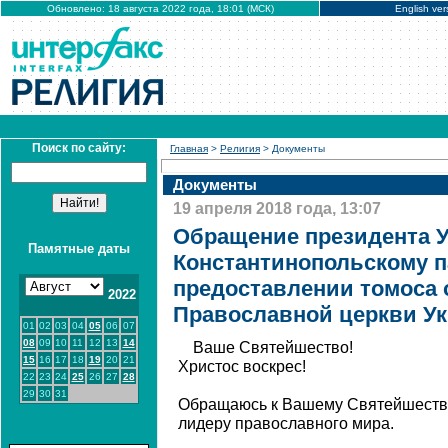
Обновлено: 18 августа 2022 года, 18:01 (МСК)
English ver
Поиск по сайту:
Главная
>
Религия
> Документы
Документы
19 апреля 2018 года, 13:07
Обращение президента У
Памятные даты
Константинопольскому п
предоставлении томоса 
2022
Православной церкви У
01
02
03
04
05
06
07
08
09
10
11
12
13
14
Ваше Святейшество!
15
16
17
18
19
20
21
Христос воскрес!
22
23
24
25
26
27
28
29
30
31
Обращаюсь к Вашему Святейшеству
лидеру православного мира.