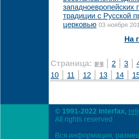
западноевропейских 
традиции с Русской 
церковью
03 ноября 201
На 
|
|
|
Страница:
1
2
3
|
|
|
|
|
10
11
12
13
14
1
© 1991-2022 Interfax,
rel
All rights reserved
Вся информация, размещ