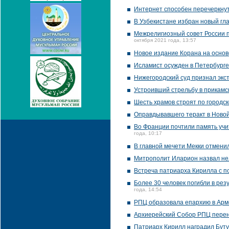
Интернет способен перечеркнуть
В Узбекистане избран новый гл
Межрелигиозный совет России п
октября 2021 года, 13:57
Новое издание Корана на основ
Исламист осужден в Петербурге
Нижегородский суд признал экст
Устроивший стрельбу в прикамск
Шесть храмов строят по городс
Оправдывавшего теракт в Новой
Во Франции почтили память учи
года, 10:17
В главной мечети Мекки отмен
Митрополит Иларион назвал не
Встреча патриарха Кирилла с п
Более 30 человек погибли в рез
года, 14:54
РПЦ образовала епархию в Ар
Архиерейский Собор РПЦ перене
Патриарх Кирилл наградил Бут