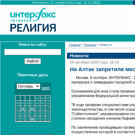
Обновлено: 21 октября 2021 года, 11:22 (МСК)
Поиск по сайту:
Главная
>
Религия
> Новости
Новости
08 октября 2009 года, 16:15
На Алтае запретили ме
Памятные даты
Москва. 8 октября. ИНТЕРФАКС -
прокурора о ликвидации городской 
2021
Основанием для иска стала проверк
управлением Федеральной регистра
01
02
03
04
05
06
07
08
09
10
"В ходе проверки специалистами у
11
12
13
14
15
16
17
законодательства, в том числе осу
18
19
20
21
22
23
24
"Сайентология", неравноправное по
степени овладения учением Лафайета
25
26
27
28
29
30
31
По заключению проводивших проверк
осуществление которой в соответст