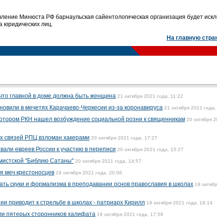
вление Минюста РФ барнаульская сайентологическая организация будет иск
а юридических лиц.
На главную стра
 что главной в доме должна быть женщина
21 октября 2021 года, 11:22
овили в мечетях Карачаево-Черкесии из-за коронавируса
21 октября 2021 года,
 котором РКН нашел возбуждение социальной розни к священникам
20 октября 
х связей РПЦ взломан хакерами
20 октября 2021 года, 17:27
али евреев России к участию в переписи
20 октября 2021 года, 15:27
мистской "Библию Сатаны"
20 октября 2021 года, 14:57
я меч крестоносцев
19 октября 2021 года, 20:06
ать скуки и формализма в преподавании основ православия в школах
19 октяб
ии приводит к стрельбе в школах - патриарх Кирилл
19 октября 2021 года, 18:14
ли пятерых сторонников халифата
19 октября 2021 года, 17:59