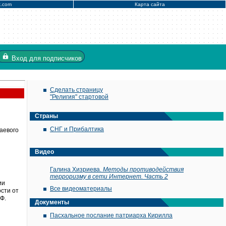
x.com
Карта сайта
Вход
для подписчиков
Сделать страницу
"Религия" стартовой
Страны
СНГ и Прибалтика
аевого
Видео
Галина Хизриева.
Методы противодействия
терроризму в сети Интернет. Часть 2
ии
Все видеоматериалы
сти от
Ф.
Документы
Пасхальное послание патриарха Кирилла