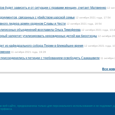
ов будет зависеть и от ситуации с правами женщин, считает Матвиенко
12 ок
документов, связанных с убийством царской семьи
12 октября 2021 года, 17:54
вного лидера армян орденом Славы и Чести
12 октября 2021 года, 16:54
елигиозных объединений возглавила Ольга Тимофеева
12 октября 2021 года, 13:
оторый запретит утилизировать нерожденных детей как биоотходы
12 октября 2
дет из кафедрального собора Перми в ближайшее время
12 октября 2021 года, 1
Армении
11 октября 2021 года, 19:28
в присоединились к петиции с требованием освободить Саакашвили
11 октября
Все нов
 веб-сайте, предназначена только для персонального использования и не подлежит 
терфакса.