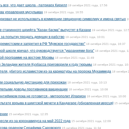
 все, что дает школа - патриарх Кирилл
19 октября 2021 года, 17:56
ава управления мусульман
19 октября 2021 года, 16:55
ризвал не использовать в коммерции священную символику и имена святых
1
е старинного шрифта "Казан басма" выпустят в Казани
19 октября 2021 года, 12:
 за попытку продать девушку в рабство
19 октября 2021 года, 10:01
ремистским и запретил в РФ "Мужское государство"
18 октября 2021 года, 16:37
ой школе кричал, что руководствуется "указаниями бога"
18 октября 2021 года, 1
кой программе на востоке Москвы
18 октября 2021 года, 11:49
 Зеландии жителя Кузбасса приговорили к году тюрьмы
18 октября 2021 года, 10
теля, убитого исламистом из-за карикатуры на пророка Мухаммеда
18 октября 
или социальную дистанцию для прихожан
18 октября 2021 года, 10:13
лепыми доводы противников вакцинации
18 октября 2021 года, 10:08
онтификом пока не готовится - митрополит Иларион
18 октября 2021 года, 10:00
ультате взрыва в шиитской мечети в Кандагаре
(обновленная версия)
15 октябр
мении
15 октября 2021 года, 12:35
сли из-за коронавируса на май 2022 года
15 октября 2021 года, 12:09
усова орденом Серафима Саровского
15 октября 2021 года, 11:34