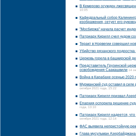
В Кемерово осужден лжесвященн
10:05
Кафедральный собор Калинингр
изображения, сетует его руково
"Мосбиржа" начала расчет инде
Патриарх Кирилл счел чудом со
Теракт в Норвегии совершил н
Убийство рязанского подростка
Церковь горела в башкирской д
Представитель Грузинской цер
освобождения Саакашвили
14 о
Война в Карабахе осенью 2020 г
Мурманский суд оставил в силе
октября 2021 года, 15:22
Патриарх Кирилл призвал Азер
Епархия оспорила решение суда 
года, 13:10
Патриарх Кирилл надеется, что
октября 2021 года, 12:14
ФАС выявила непристойную рек
Глава мусульман Азербайджана