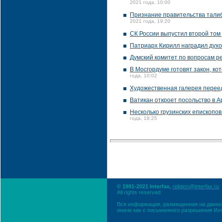
2021 года, 10:00
Признание правительства талиб
2021 года, 19:20
СК России выпустил второй том 
Патриарх Кирилл наградил духо
Думский комитет по вопросам р
В Мосгордуме готовят закон, к
года, 10:02
Художественная галерея перее
Ватикан откроет посольство в 
Несколько грузинских епископо
года, 18:25
© 1991-2021 Interfax,
religion@interfax.ru
All rights reserved
Вся информация, размещенная на данном
иначе как с письменного разрешения Ин