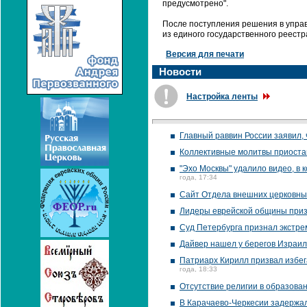
предусмотрено".
После поступления решения в упра
из единого государственного реестр
Версия для печати
Новости
Настройка ленты
Главный раввин России заявил,
Коллективные молитвы приостан
"Эхо Москвы" удалило видео, в
года, 17:34
Сайт Отдела внешних церковны
Лидеры еврейской общины призв
Суд Петербурга признал экстре
Дайвер нашел у берегов Израил
Патриарх Кирилл призвал избег
года, 18:33
Отсутствие религии в образован
В Карачаево-Черкесии задержа