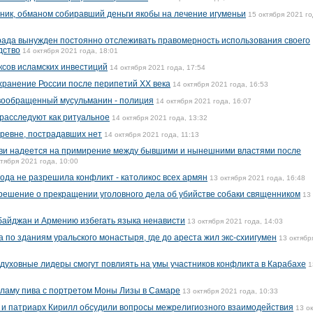
ик, обманом собиравший деньги якобы на лечение игуменьи
15 октября 2021 го
ада вынужден постоянно отслеживать правомерность использования своего
дство
14 октября 2021 года, 18:01
ксов исламских инвестиций
14 октября 2021 года, 17:54
хранение России после перипетий XX века
14 октября 2021 года, 16:53
овообращенный мусульманин - полиция
14 октября 2021 года, 16:07
 расследуют как ритуальное
14 октября 2021 года, 13:32
еревне, пострадавших нет
14 октября 2021 года, 11:13
кви надеется на примирение между бывшими и нынешними властями после
ктября 2021 года, 10:00
ода не разрешила конфликт - католикос всех армян
13 октября 2021 года, 16:48
 решение о прекращении уголовного дела об убийстве собаки священником
13
байджан и Армению избегать языка ненависти
13 октября 2021 года, 14:03
по зданиям уральского монастыря, где до ареста жил экс-схиигумен
13 октябр
 духовные лидеры смогут повлиять на умы участников конфликта в Карабахе
1
ламу пива с портретом Моны Лизы в Самаре
13 октября 2021 года, 10:33
 и патриарх Кирилл обсудили вопросы межрелигиозного взаимодействия
13 о