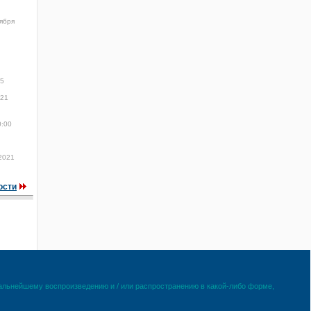
тября
45
021
0:00
 2021
ости
дальнейшему воспроизведению и / или распространению в какой-либо форме,