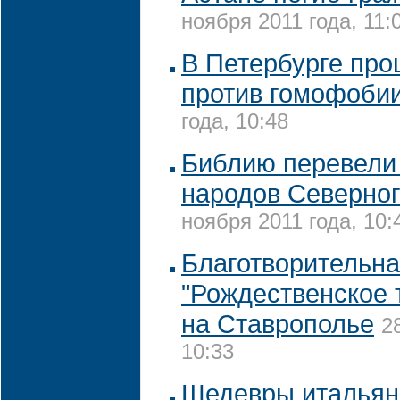
ноября 2011 года, 11:
В Петербурге про
против гомофоби
года, 10:48
Библию перевели 
народов Северног
ноября 2011 года, 10:
Благотворительна
"Рождественское 
на Ставрополье
2
10:33
Шедевры итальян