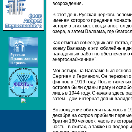
возрождения.
В этот день Русская церковь вспом
именем которого предание монаст
историю этих мест, когда апостол д
озера, а затем Валаама, где благос
Как отметил собеседник агентства,
всему Валааму в эти юбилейные дн
наладочных работ по обеспечению 
энергоснабжением".
Монастырь на Валааме был основа
Сергием и Германом. Он пережил ок
финнов в 1919 году. После тяжелых
острова были сданы врагу и освоб
лишь в 1944 году. Сначала здесь р
затем - дом-интернат для инвалидов
Возрождение обители началось в 198
декабря на остров прибыли первые 
братии 160 человек, часть из котор
часть - в скитах, а также на подвор