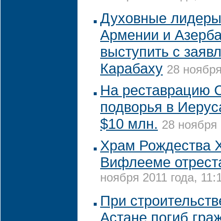
Духовные лидеры
Армении и Азерб
выступить с заяв
Карабаху
28 ноября
На реставрацию С
подворья в Иеру
$10 млн.
28 ноября 
Храм Рождества Х
Вифлееме отрест
ноября 2011 года, 11:
При строительств
Астане погиб гра