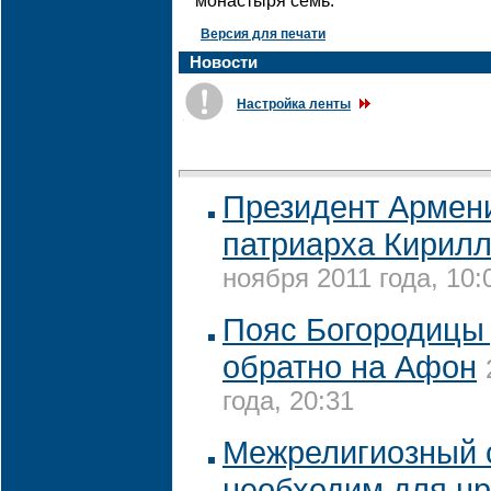
монастыря семь.
Версия для печати
Новости
Настройка ленты
.
Президент Армен
патриарха Кирил
ноября 2011 года, 10:
Пояс Богородицы
обратно на Афон
года, 20:31
Межрелигиозный 
необходим для нр