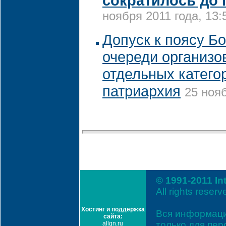
сократилось до 
ноября 2011 года, 13:
Допуск к поясу Б
очереди организо
отдельных катего
патриархия
25 нояб
© 1991-2011 In
All rights reserv
Хостинг и поддержка
Вся информаци
сайта:
только для пе
allgn.ru