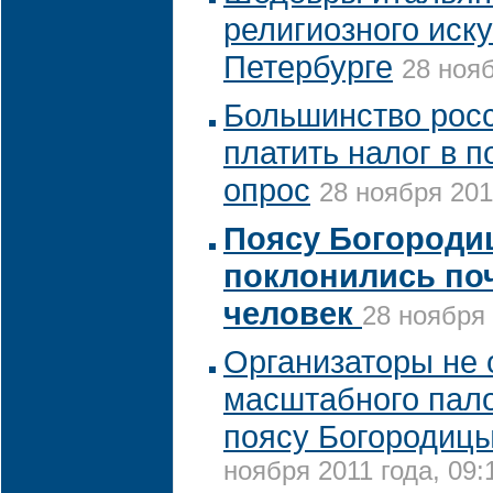
религиозного иску
Петербурге
28 нояб
Большинство росс
платить налог в п
опрос
28 ноября 201
Поясу Богороди
поклонились поч
человек
28 ноября 
Организаторы не 
масштабного пал
поясу Богородицы
ноября 2011 года, 09: