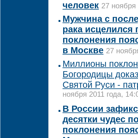
человек
27 ноября 
Мужчина с после
рака исцелился 
поклонения поя
в Москве
27 ноября
Миллионы поклон
Богородицы доказ
Святой Руси - па
ноября 2011 года, 14:
В России зафик
десятки чудес п
поклонения поя