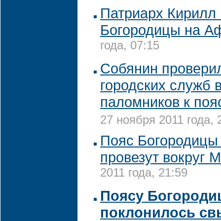
Патриарх Кирилл 
Богородицы на А
года, 07:15
Собянин провери
городских служб 
паломников к поя
27 ноября 2011 года, 
Пояс Богородицы
провезут вокруг 
2011 года, 21:59
Поясу Богороди
поклонилось св