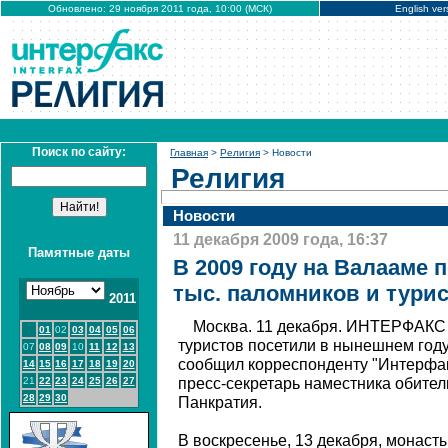
Обновлено: 29 ноября 2011 года, 10:00 (МСК)
English ver
Поиск по сайту:
Главная
>
Религия
> Новости
Религия
Новости
11 декабря 2009 года, 16:37
Памятные даты
В 2009 году на Валааме 
тыс. паломников и тури
2011
Москва. 11 декабря. ИНТЕРФАКС 
01
02
03
04
05
06
туристов посетили в нынешнем год
07
08
09
10
11
12
13
сообщил корреспонденту "Интерфа
14
15
16
17
18
19
20
21
22
23
24
25
26
27
пресс-секретарь наместника обител
28
29
30
Панкратия.
В воскресенье, 13 декабря, монасты