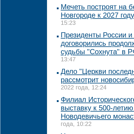
Мечеть построят на 
Новгороде к 2027 год
15:23
Президенты России и
договорились продол
судьбы "Сохнута" в 
13:47
Дело "Церкви последн
рассмотрит новосиби
2022 года, 12:24
Филиал Историческог
выставку к 500-летию
Новодевичьего мона
года, 10:22