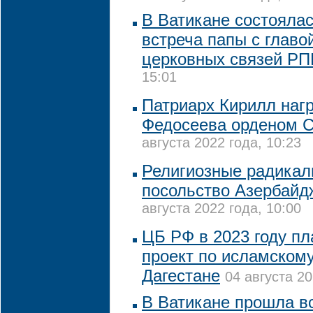
В Ватикане состояла
встреча папы с глав
церковных связей Р
15:01
Патриарх Кирилл наг
Федосеева орденом С
августа 2022 года, 10:23
Религиозные радикал
посольство Азербайд
августа 2022 года, 10:00
ЦБ РФ в 2023 году пл
проект по исламскому
Дагестане
04 августа 20
В Ватикане прошла в