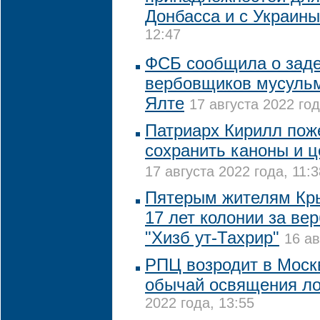
Донбасса и с Украины
12:47
ФСБ сообщила о зад
вербовщиков мусульм
Ялте
17 августа 2022 год
Патриарх Кирилл пож
сохранить каноны и ц
17 августа 2022 года, 11:3
Пятерым жителям Кры
17 лет колонии за ве
"Хизб ут-Тахрир"
16 ав
РПЦ возродит в Моск
обычай освящения л
2022 года, 13:55