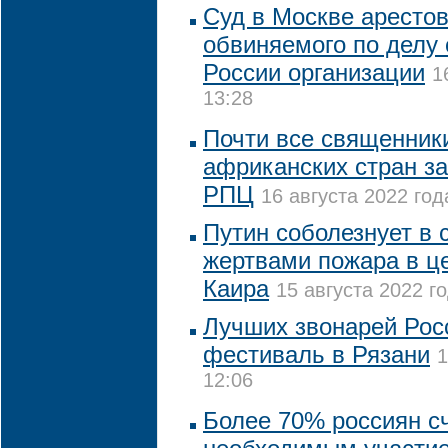
Суд в Москве арестов
обвиняемого по делу 
России организации
1
13:28
Почти все священники
африканских стран за
РПЦ
16 августа 2022 год
Путин соболезнует в с
жертвами пожара в це
Каира
15 августа 2022 го
Лучших звонарей Рос
фестиваль в Рязани
1
12:06
Более 70% россиян с