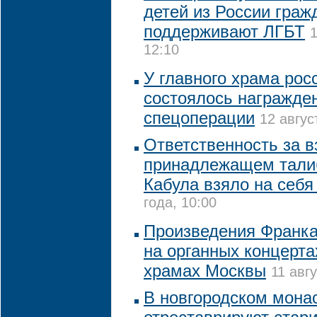
детей из России граж
поддерживают ЛГБТ
1
12:10
У главного храма рос
состоялось награжде
спецоперации
12 авгус
Ответственность за в
принадлежащем тали
Кабула взяло на себ
года, 10:00
Произведения Франка
на органных концерта
храмах Москвы
11 авг
В новгородском монас