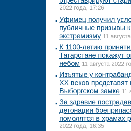
отреставрируют стар
2022 года, 17:26
Уфимец получил усло
публичные призывы к
экстремизму
11 августа
К 1100-летию приняти
Татарстане покажут 
небом
11 августа 2022 го
Изъятые у контрабанд
XX веков представят 
Выборгском замке
11 
За здравие пострада
детонации боеприпас
помолятся в храмах 
2022 года, 16:35