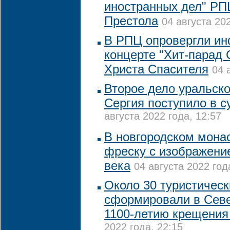
иностранных дел" РП
Престола
04 августа 202
В РПЦ опровергли и
концерте "Хит-парад
Христа Спасителя
04 
Второе дело уральско
Сергия поступило в с
августа 2022 года, 12:57
В новгородском мона
фреску с изображени
века
04 августа 2022 год
Около 30 туристичес
сформировали в Севе
1100-летию крещения
2022 года, 22:15