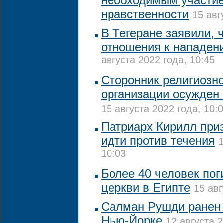
необходимым участие
нравственности
15 авг
В Тегеране заявили, 
отношения к нападен
августа 2022 года, 10:45
Сторонник религиозн
организации осужден 
15 августа 2022 года, 10:
Патриарх Кирилл при
идти против течения
1
10:03
Более 40 человек пог
церкви в Египте
15 авг
Салман Рушди ранен 
Нью-Йорке
12 августа 2