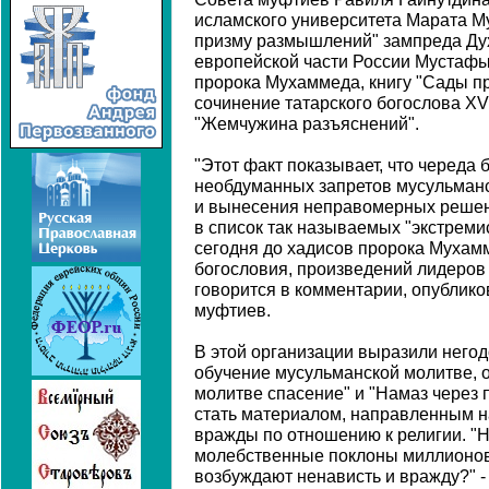
исламского университета Марата Му
призму размышлений" зампреда Ду
европейской части России Мустафы 
пророка Мухаммеда, книгу "Сады п
сочинение татарского богослова XV
"Жемчужина разъяснений".
"Этот факт показывает, что череда 
необдуманных запретов мусульманс
и вынесения неправомерных решен
в список так называемых "экстреми
сегодня до хадисов пророка Мухамм
богословия, произведений лидеров 
говорится в комментарии, опублико
муфтиев.
В этой организации выразили негод
обучение мусульманской молитве, о 
молитве спасение" и "Намаз через
стать материалом, направленным н
вражды по отношению к религии. "
молебственные поклоны миллионов
возбуждают ненависть и вражду?" -