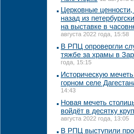
Церковные ценности, 
назад из петербургск
на выставке в часовн
августа 2022 года, 15:58
В РПЦ опровергли сл
тяжбе за храмы в За
года, 15:15
Историческую мечеть
горном селе Дагестан
14:43
Новая мечеть столиц
войдёт в десятку кру
августа 2022 года, 13:05
В РПЦ выступили про