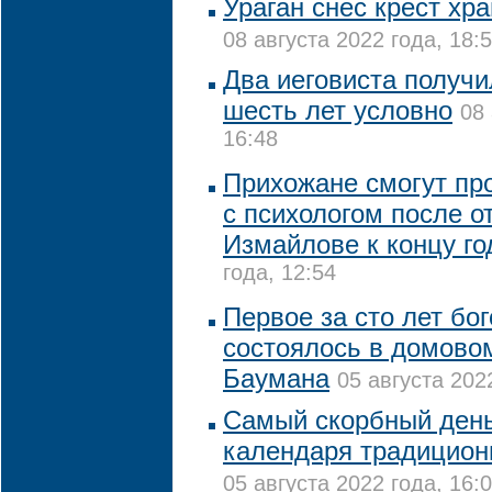
Ураган снес крест хр
08 августа 2022 года, 18:
Два иеговиста получи
шесть лет условно
08 
16:48
Прихожане смогут пр
с психологом после о
Измайлове к концу го
года, 12:54
Первое за сто лет бо
состоялось в домово
Баумана
05 августа 202
Самый скорбный день
календаря традицион
05 августа 2022 года, 16: