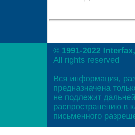
© 1991-2022 Interfax
All rights reserved
Вся информация, ра
предназначена тольк
не подлежит дальней
распространению в к
письменного разреш