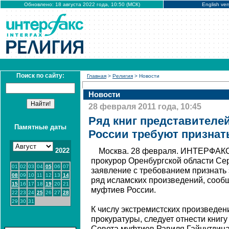
Обновлено: 18 августа 2022 года, 10:50 (МСК)
English ver
Поиск по сайту:
Главная
>
Религия
> Новости
Новости
28 февраля 2011 года, 10:45
Ряд книг представителе
Памятные даты
России требуют признат
2022
Москва. 28 февраля. ИНТЕРФАКС
прокурор Оренбургской области Се
01
02
03
04
05
06
07
заявление с требованием признать
08
09
10
11
12
13
14
ряд исламских произведений, сообщ
15
16
17
18
19
20
21
муфтиев России.
22
23
24
25
26
27
28
29
30
31
К числу экстремистских произведен
прокуратуры, следует отнести книгу
Совета муфтиев Равиля Гайнутдина