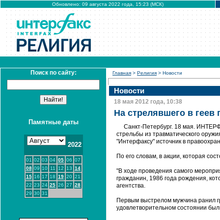
Обновлено: 09 августа 2022 года, 15:23 (МСК)
Поиск по сайту:
Главная
>
Религия
> Новости
Новости
18 мая 2012 года, 10:38
На стрелявшего в геев 
Памятные даты
Санкт-Петербург. 18 мая. ИНТЕР
стрельбы из травматического оружия
"Интерфаксу" источник в правоохра
2022
По его словам, в акции, которая сос
01
02
03
04
05
06
07
08
09
10
11
12
13
14
"В ходе проведения самого меропр
15
16
17
18
19
20
21
гражданин, 1986 года рождения, кот
22
23
24
25
26
27
28
агентства.
29
30
31
Первым выстрелом мужчина ранил гр
удовлетворительном состоянии был