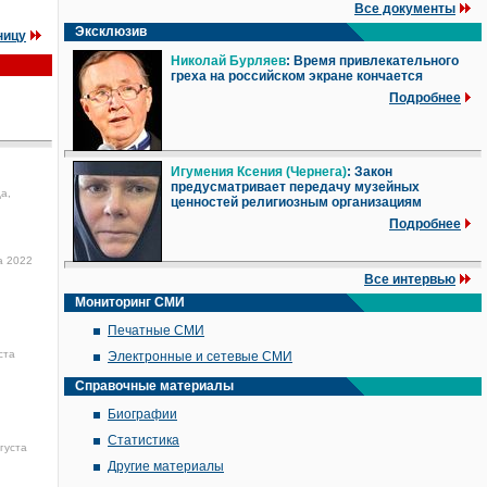
Все документы
Эксклюзив
ницу
Николай Бурляев
: Время привлекательного
греха на российском экране кончается
Подробнее
Игумения Ксения (Чернега)
: Закон
предусматривает передачу музейных
а,
ценностей религиозным организациям
Подробнее
а 2022
Все интервью
Мониторинг СМИ
Печатные СМИ
ста
Электронные и сетевые СМИ
Справочные материалы
Биографии
Статистика
густа
Другие материалы