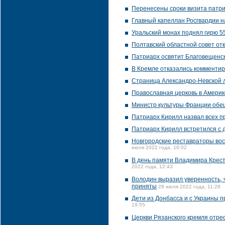
Перенесены сроки визита патр
Главный капеллан Росгвардии н
Уральский монах поднял гирю 5
Полтавский областной совет от
Патриарх освятит Благовещенск
В Кремле отказались комментир
Страница Александро-Невской л
Православная церковь в Америк
Министр культуры Франции обещ
Патриарх Кирилл назвал всех 
Патриарх Кирилл встретился с 
Новгородские реставраторы вос
июля 2022 года, 16:02
В день памяти Владимира Крест
2022 года, 12:43
Володин выразил уверенность, 
приняты
28 июля 2022 года, 11:28
Дети из Донбасса и с Украины 
19:55
Церкви Рязанского кремля отре