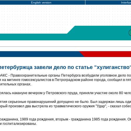
English version
Interfa
петербуржца завели дело по статье "хулиганство
ФАКС - Правоохранительные органы Петербурга возбудили уголовное дело по
 на митинге гомосексуалистов в Петроградском районе города, сообщил в пя
нительных органах.
тоялась накануне вечером у Петровского пруда, приняли участие около 80 чел
иятия серьезные правонарушений допущено не было. Был задержан лишь од
орый произвел два выстрела из травматического оружия "Удар", - сказал собе
ажданина, 1989 года рождения, вторым - гражданина 1985 года рождения. О
и госпитализированы.