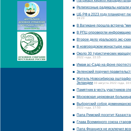
Патриарх Кирилл наградил Вла
Религиозные радикалы напали 
ЦБ РФ в 2023 году планирует пи
19:23
В Ватикане прошла встреча "ми
В РПЦ опровергли информацию 
Второе дело уральского экс-схи
В новгородском монастыре нашл
Около 30 туристических маршр
2022 года, 22:15
Имам ас-Садр на фоне протесто
Зеленский поручил правительст
Житель Новосибирска оштрафова
Зеландии
03 августа 2022 года, 10:
Памятник в честь участников с
Московская церковная больница
Выборгский собор доминиканско
2022 года, 17:53
Папа Римский посетит Казахста
Глава Всемирного союза старов
Папа Франциск не исключил воз