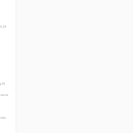
14:28
а
28
 июля
года,