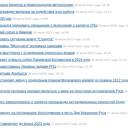
иарха Кирилла в Нижегородскую митрополию
29 июля 2022 года, 19:38
агражден медалью за содействие в ее работе
29 июля 2022 года, 15:13
555 раз
29 июля 2022 года, 14:58
казался принимать обращение к Зеленскому о запрете УПЦ
29 июля 2022 года, 
ий собор в Дивееве
29 июля 2022 года, 14:09
овать ситуацию вокруг "Сохнута"
29 июля 2022 года, 13:32
авры "ВКонтакте" взломана хакерами
29 июля 2022 года, 13:08
е выступила с осуждением однополых браков
29 июля 2022 года, 10:40
ает открыть собор Парижской Богоматери в 2024 году
28 июля 2022 года, 21:10
православных Украины чадами РПЦ
28 июля 2022 года, 21:07
детьми Донбасса
28 июля 2022 года, 16:19
становят икону с подробным планом Московского кремля до пожара 1812 год
ителя патриарх призвал молиться о мире на просторах исторической Руси
28
что законопроекты о запрете пропаганды нетрадиционных ценностей будут
приедут на патриаршее богослужение в честь Дня Крещения Руси
27 июля 2022 
ставрируют до конца 2023 года
27 июля 2022 года, 19:38