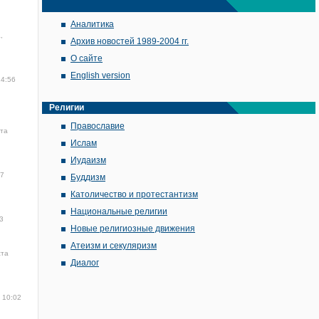
Аналитика
,
Архив новостей 1989-2004 гг.
О сайте
English version
14:56
Религии
Православие
ста
Ислам
Иудаизм
57
Буддизм
Католичество и протестантизм
Национальные религии
3
Новые религиозные движения
Атеизм и секуляризм
ста
Диалог
 10:02