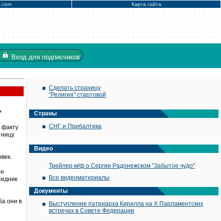
x.com
Карта сайта
Вход
для подписчиков
Сделать страницу
"Религия" стартовой
"
Страны
СНГ и Прибалтика
 факту
тницу
Видео
овек.
Трейлер м/ф о Сергии Радонежском "Забытое чудо"
ин
Все видеоматериалы
седник
Документы
ба они в
Выступление патриарха Кирилла на X Парламентских
встречах в Совете Федерации