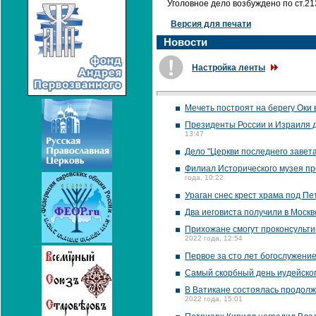
Уголовное дело возбуждено по ст.213
Версия для печати
Новости
Настройка ленты
Мечеть построят на берегу Оки 
Президенты России и Израиля д
13:47
Дело "Церкви последнего завет
Филиал Исторического музея пр
года, 10:22
Ураган снес крест храма под П
Два иеговиста получили в Москв
Прихожане смогут проконсультир
2022 года, 12:54
Первое за сто лет богослужени
Самый скорбный день иудейско
В Ватикане состоялась продолж
2022 года, 15:01