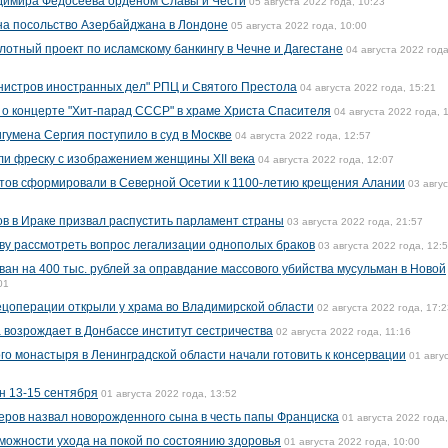
димира Федосеева орденом Славы и Чести
05 августа 2022 года, 10:23
на посольство Азербайджана в Лондоне
05 августа 2022 года, 10:00
лотный проект по исламскому банкингу в Чечне и Дагестане
04 августа 2022 года
нистров иностранных дел" РПЦ и Святого Престола
04 августа 2022 года, 15:21
о концерте "Хит-парад СССР" в храме Христа Спасителя
04 августа 2022 года, 
игумена Сергия поступило в суд в Москве
04 августа 2022 года, 12:57
и фреску с изображением женщины XII века
04 августа 2022 года, 12:07
утов сформировали в Северной Осетии к 1100-летию крещения Алании
03 авгу
в в Ираке призвал распустить парламент страны
03 августа 2022 года, 21:57
ву рассмотреть вопрос легализации однополых браков
03 августа 2022 года, 12:
н на 400 тыс. рублей за оправдание массового убийства мусульман в Новой
01
пецоперации открыли у храма во Владимирской области
02 августа 2022 года, 17:2
 возрождает в Донбассе институт сестричества
02 августа 2022 года, 11:16
го монастыря в Ленинградской области начали готовить к консервации
01 авгу
н 13-15 сентября
01 августа 2022 года, 13:52
еров назвал новорожденного сына в честь папы Франциска
01 августа 2022 года,
можности ухода на покой по состоянию здоровья
01 августа 2022 года, 10:00