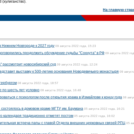
 (хулиганство).
На главную стра
в Нижнем Новгороде к 2027 году
09 августа 2022 года, 15:23
оговорились продолжить обсуждение судьбы "Сохнута" в РФ
09 августа 2022 год
а" рассмотрит новосибирский суд
09 августа 2022 года, 12:24
едставит выставку к 500-летию основания Новодевичьего монастыря
09 август
етербургом
08 августа 2022 года, 18:57
е по шесть лет условно
08 августа 2022 года, 16:48
оваться с психологом после открытия храма в Измайлове к концу года
08 авгу
е состоялось в домовом храме МГТУ им. Баумана
05 августа 2022 года, 16:21
го календаря традиционно отметят постом
05 августа 2022 года, 16:02
ительная встреча папы с главой Отдела внешних церковных связей РПЦ
05 ав