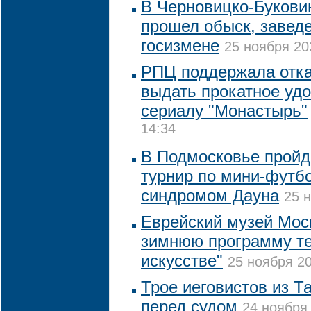
В Черновицко-Букови
прошел обыск, заведе
госизмене
25 ноября 20
РПЦ поддержала отка
выдать прокатное уд
сериалу "Монастырь"
14:34
В Подмосковье пройд
турнир по мини-футб
синдромом Дауна
25 н
Еврейский музей Мос
зимнюю программу т
искусстве"
25 ноября 20
Трое иеговистов из Т
перед судом
24 ноября 