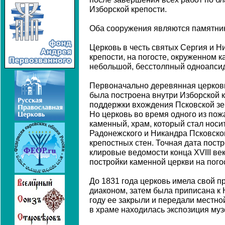
Изборской крепости.
Оба сооружения являются памятни
Церковь в честь святых Сергия и Н
крепости, на погосте, окруженном к
небольшой, бесстолпный одноапси
Первоначально деревянная церковь
была построена внутри Изборской к
поддержки вхождения Псковской зе
Но церковь во время одного из пож
каменный, храм, который стал носи
Радонежского и Никандра Псковско
крепостных стен. Точная дата постр
клировые ведомости конца XVIII ве
постройки каменной церкви на погос
До 1831 года церковь имела свой п
диаконом, затем была приписана к 
году ее закрыли и передали местно
в храме находилась экспозиция муз