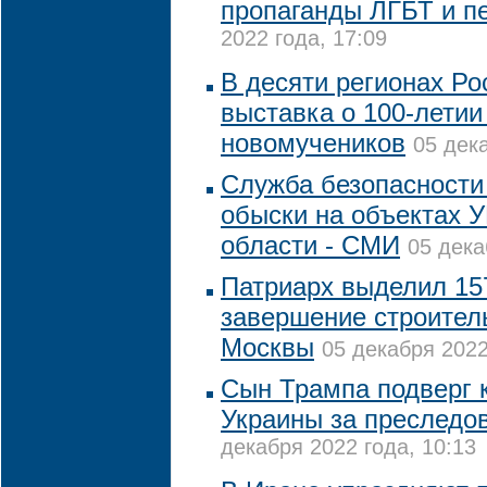
пропаганды ЛГБТ и п
2022 года, 17:09
В десяти регионах Ро
выставка о 100-летии
новомучеников
05 дек
Служба безопасности
обыски на объектах 
области - СМИ
05 дека
Патриарх выделил 15
завершение строител
Москвы
05 декабря 2022
Сын Трампа подверг 
Украины за преследо
декабря 2022 года, 10:13