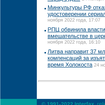
Минкультуры РФ отка
удостоверении сериа
ноября 2022 года, 17:07
РПЦ обвинила власти
вмешательстве в цер
ноября 2022 года, 16:10
Литва направит 37 мл
компенсаций за изъя
время Холокоста
24 н
© 1991-2022 Interfax,
rel