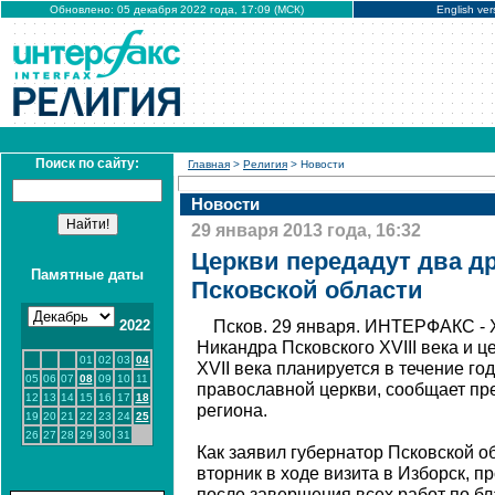
Обновлено: 05 декабря 2022 года, 17:09 (МСК)
English ver
Поиск по сайту:
Главная
>
Религия
> Новости
Новости
29 января 2013 года, 16:32
Церкви передадут два д
Памятные даты
Псковской области
2022
Псков. 29 января. ИНТЕРФАКС - 
Никандра Псковского XVIII века и 
01
02
03
04
XVII века планируется в течение го
05
06
07
08
09
10
11
православной церкви, сообщает пр
12
13
14
15
16
17
18
региона.
19
20
21
22
23
24
25
26
27
28
29
30
31
Как заявил губернатор Псковской о
вторник в ходе визита в Изборск, 
после завершения всех работ по бл