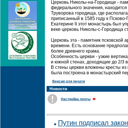
Церковь Николы-на-Городище - пам
федерального значения, находится 
Труворова городища, где располаг
приписанный в 1585 году к Псково
Екатерине II этот монастырь был уп
веке церковь Николы-с-Городища с
Церковь эта - памятник псковской 
времени. Есть основание предполага
более древнего храма.
Особенность церкви - узкие вертик
и южной стенах, доходящие до 2/3 
В стены церкви вложены кресты из 
была построена в монастырский пе
Версия для печати
Новости
Настройка ленты
Путин подписал закон