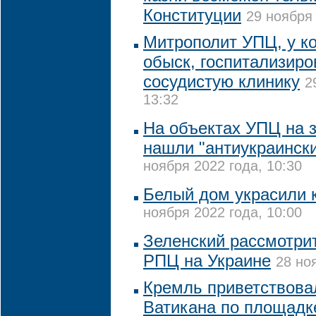
Конституции
29 ноября 
Митрополит УПЦ, у к
обыск, госпитализиро
сосудистую клинику
2
13:32
На объектах УПЦ на 
нашли "антиукраинск
ноября 2022 года, 10:30
Белый дом украсили 
ноября 2022 года, 10:00
Зеленский рассмотрит
РПЦ на Украине
28 но
Кремль приветствова
Ватикана по площадк