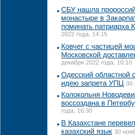
CБУ нашла пророссий
монастыре в Закарпа
поминать патриарха 
2022 года, 14:15
Ковчег с частицей м
Московской доставле
декабря 2022 года, 10:10
Одесский областной 
идею запрета УПЦ
30 
Колокольня Новодеви
воссоздана в Петербу
года, 16:30
В Казахстане переве
казахский язык
30 нояб