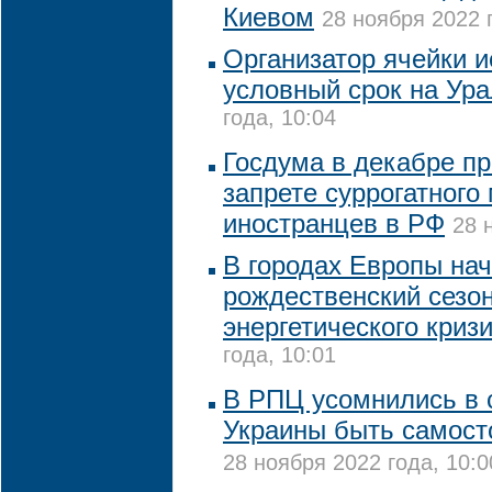
Киевом
28 ноября 2022 
Организатор ячейки и
условный срок на Ур
года, 10:04
Госдума в декабре пр
запрете суррогатного
иностранцев в РФ
28 
В городах Европы на
рождественский сезо
энергетического криз
года, 10:01
В РПЦ усомнились в 
Украины быть самост
28 ноября 2022 года, 10:0