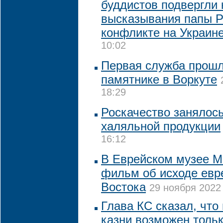
буддистов подвергли 
высказывания папы Р
конфликте на Украин
10:02
Первая служба прошл
памятнике в Воркуте
18:29
Роскачество занялос
халяльной продукции
16:12
В Еврейском музее М
фильм об исходе евр
Востока
29 ноября 2022 
Глава КС сказал, что
казни возможен толь