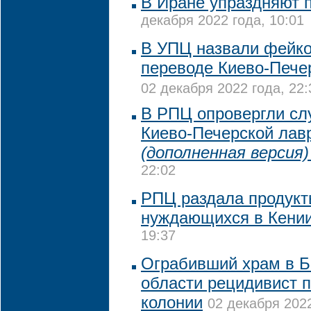
В Иране упраздняют 
декабря 2022 года, 10:01
В УПЦ назвали фейк
переводе Киево-Пече
02 декабря 2022 года, 22:
В РПЦ опровергли сл
Киево-Печерской лав
(дополненная версия)
22:02
РПЦ раздала продукт
нуждающихся в Кени
19:37
Ограбивший храм в Б
области рецидивист п
колонии
02 декабря 2022