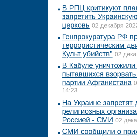
В РПЦ критикуют пла
запретить Украинску
церковь
02 декабря 2022
Генпрокуратура РФ пр
террористическим дв
Культ убийств"
02 дека
В Кабуле уничтожили 
пытавшихся взорвать
партии Афганистана
0
14:23
На Украине запретят 
религиозных организа
Россией - СМИ
02 дека
СМИ сообщили о прих