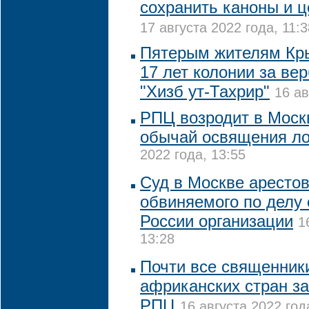
сохранить каноны и ц
17 августа 2022 года, 11:3
Пятерым жителям Кры
17 лет колонии за ве
"Хизб ут-Тахрир"
16 ав
РПЦ возродит в Моск
обычай освящения л
2022 года, 13:55
Суд в Москве арестов
обвиняемого по делу 
России организации
1
13:28
Почти все священники
африканских стран за
РПЦ
16 августа 2022 год