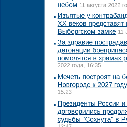
небом
11 августа 2022 го
Изъятые у контрабанд
XX веков представят 
Выборгском замке
11 
За здравие пострада
детонации боеприпас
помолятся в храмах 
2022 года, 16:35
Мечеть построят на 
Новгороде к 2027 год
15:23
Президенты России и
договорились продол
судьбы "Сохнута" в 