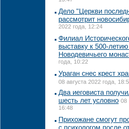
13:47
Дело "Церкви последн
рассмотрит новосиби
2022 года, 12:24
Филиал Историческог
выставку к 500-летию
Новодевичьего мона
года, 10:22
Ураган снес крест хр
08 августа 2022 года, 18:
Два иеговиста получи
шесть лет условно
08 
16:48
Прихожане смогут пр
с психологом после о