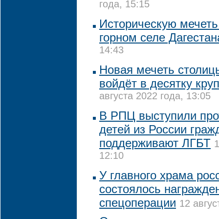
года, 15:15
Историческую мечеть
горном селе Дагестан
14:43
Новая мечеть столиц
войдёт в десятку кру
августа 2022 года, 13:05
В РПЦ выступили про
детей из России граж
поддерживают ЛГБТ
1
12:10
У главного храма рос
состоялось награжде
спецоперации
12 авгус