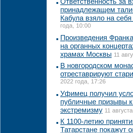
Ответственность за в
принадлежащем тали
Кабула взяло на себ
года, 10:00
Произведения Франка
на органных концерта
храмах Москвы
11 авг
В новгородском монас
отреставрируют стар
2022 года, 17:26
Уфимец получил усло
публичные призывы к
экстремизму
11 августа
К 1100-летию приняти
Татарстане покажут 