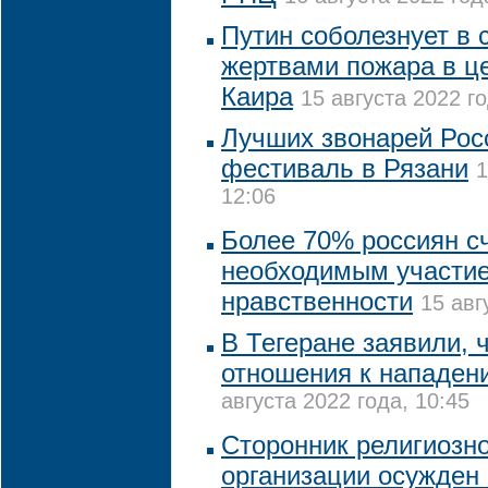
Путин соболезнует в с
жертвами пожара в це
Каира
15 августа 2022 го
Лучших звонарей Рос
фестиваль в Рязани
1
12:06
Более 70% россиян с
необходимым участие
нравственности
15 авг
В Тегеране заявили, 
отношения к нападен
августа 2022 года, 10:45
Сторонник религиозн
организации осужден 