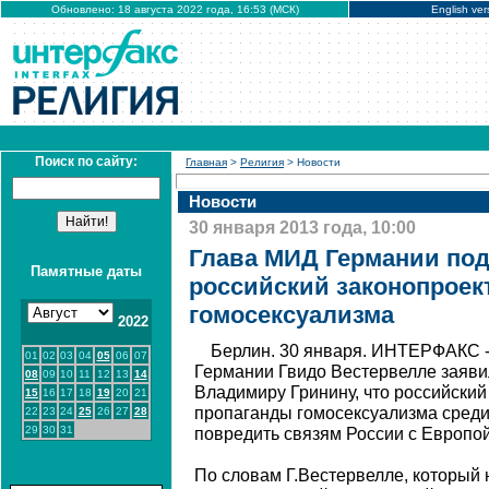
Обновлено: 18 августа 2022 года, 16:53 (МСК)
English ver
Поиск по сайту:
Главная
>
Религия
> Новости
Новости
30 января 2013 года, 10:00
Глава МИД Германии под
Памятные даты
российский законопроект
гомосексуализма
2022
Берлин. 30 января. ИНТЕРФАКС -
01
02
03
04
05
06
07
Германии Гвидо Вестервелле заяви
08
09
10
11
12
13
14
Владимиру Гринину, что российский
15
16
17
18
19
20
21
пропаганды гомосексуализма сред
22
23
24
25
26
27
28
29
30
31
повредить связям России с Европой
По словам Г.Вестервелле, который 