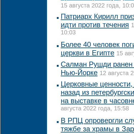
15 августа 2022 года, 10:
Патриарх Кирилл при
идти против течения
1
10:03
Более 40 человек пог
церкви в Египте
15 авг
Салман Рушди ранен 
Нью-Йорке
12 августа 2
Церковные ценности, 
назад из петербургск
на выставке в часовн
августа 2022 года, 15:58
В РПЦ опровергли сл
тяжбе за храмы в За