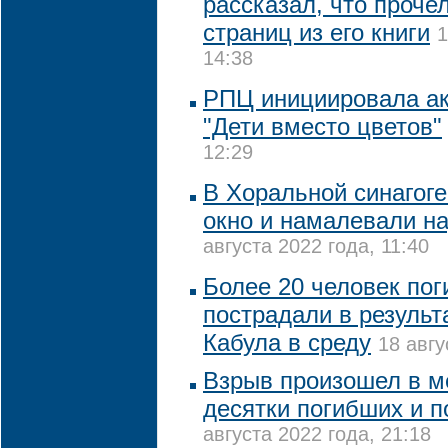
рассказал, что проче
страниц из его книги
1
14:38
РПЦ инициировала ак
"Дети вместо цветов"
12:29
В Хоральной синагог
окно и намалевали на
августа 2022 года, 11:40
Более 20 человек пог
пострадали в результ
Кабула в среду
18 авгу
Взрыв произошел в ме
десятки погибших и 
августа 2022 года, 21:18