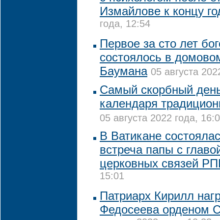
Измайлове к концу го
года, 12:54
Первое за сто лет бо
состоялось в домово
Баумана
05 августа 202
Самый скорбный день
календаря традицион
05 августа 2022 года, 16:
В Ватикане состояла
встреча папы с глав
церковных связей Р
15:01
Патриарх Кирилл наг
Федосеева орденом С