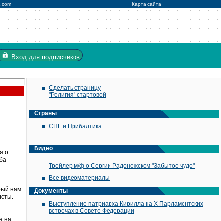
x.com
Карта сайта
Вход
для подписчиков
Сделать страницу
"Религия" стартовой
Страны
СНГ и Прибалтика
Видео
я о
жба
Трейлер м/ф о Сергии Радонежском "Забытое чудо"
Все видеоматериалы
рый нам
Документы
исты.
Выступление патриарха Кирилла на X Парламентских
встречах в Совете Федерации
а на