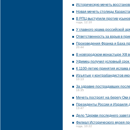
Историческую мечеть восстанов
Новая мечеть столицы Казахста
В РПЦ выступили против усынов
года, 12:10
У главного храма российской а
Ответственность за взрыв в п
Произведения Франка и Баха пр
20:44
В новгородском монастыре XIII
Уфимец получил условный срок 
К 1100-летию принятия ислама 
Изъятые у контрабандистов икон
10:13
За здравие пострадавших после
16:35
Мечеть построят на берегу Оки 
Президенты России и Израиля д
13:47
Дело "Церкви последнего завет
Филиал Исторического музея пр
года, 10:22