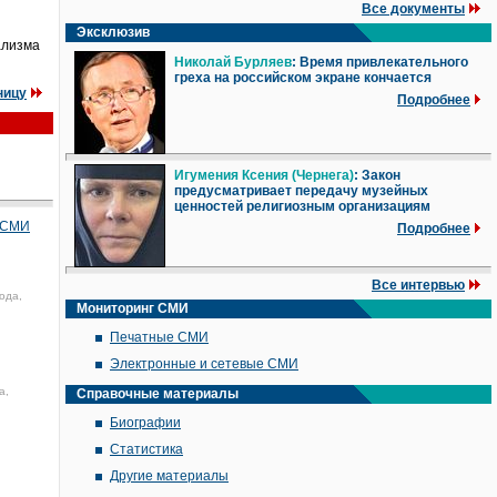
Все документы
Эксклюзив
ализма
Николай Бурляев
: Время привлекательного
греха на российском экране кончается
ницу
Подробнее
Игумения Ксения (Чернега)
: Закон
предусматривает передачу музейных
ценностей религиозным организациям
в СМИ
Подробнее
Все интервью
ода,
Мониторинг СМИ
Печатные СМИ
Электронные и сетевые СМИ
а,
Справочные материалы
Биографии
Статистика
Другие материалы