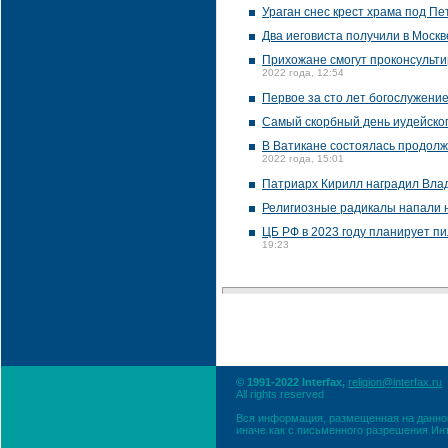
Ураган снес крест храма под П
Два иеговиста получили в Москв
Прихожане смогут проконсультир
2022 года, 12:54
Первое за сто лет богослужени
Самый скорбный день иудейско
В Ватикане состоялась продолж
2022 года, 15:01
Патриарх Кирилл наградил Вла
Религиозные радикалы напали 
ЦБ РФ в 2023 году планирует пи
19:23
© 1991-2022 Interfax,
religion@interfax.ru
All rights reserved
Вся информация, размещенная на данном
иначе как с письменного разрешения Ин