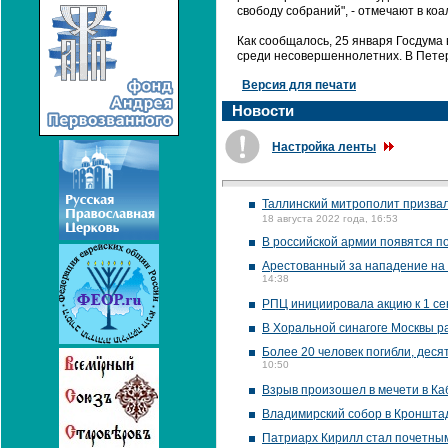
свободу собраний", - отмечают в коа
Как сообщалось, 25 января Госдума
среди несовершеннолетних. В Петерб
Версия для печати
Новости
Настройка ленты
Таллинский митрополит призвал
18 августа 2022 года, 16:53
В российской армии появятся п
Арестованный за нападение на Р
14:38
РПЦ инициировала акцию к 1 се
В Хоральной синагоге Москвы р
Более 20 человек погибли, деся
10:50
Взрыв произошел в мечети в Ка
Владимирский собор в Кронштад
Патриарх Кирилл стал почетны