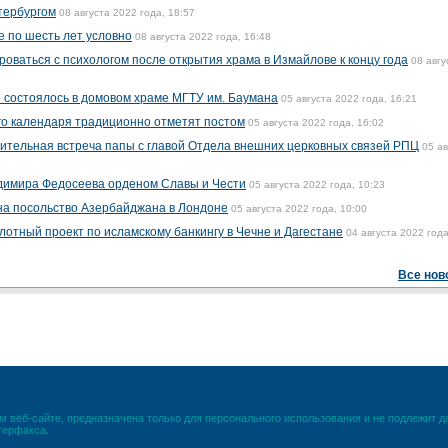
етербургом
08 августа 2022 года, 18:57
е по шесть лет условно
08 августа 2022 года, 16:48
оваться с психологом после открытия храма в Измайлове к концу года
08 авгу
е состоялось в домовом храме МГТУ им. Баумана
05 августа 2022 года, 16:21
го календаря традиционно отметят постом
05 августа 2022 года, 16:02
ительная встреча папы с главой Отдела внешних церковных связей РПЦ
05 ав
димира Федосеева орденом Славы и Чести
05 августа 2022 года, 10:23
на посольство Азербайджана в Лондоне
05 августа 2022 года, 10:00
лотный проект по исламскому банкингу в Чечне и Дагестане
04 августа 2022 года
Все нов
 веб-сайте, предназначена только для персонального использования и не подлежит 
терфакса.