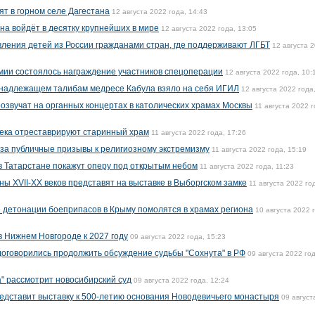
ят в горном селе Дагестана
12 августа 2022 года, 14:43
на войдёт в десятку крупнейших в мире
12 августа 2022 года, 13:05
ления детей из России гражданами стран, где поддерживают ЛГБТ
12 августа 
рмии состоялось награждение участников спецоперации
12 августа 2022 года, 10:
ринадлежащем талибам медресе Кабула взяло на себя ИГИЛ
12 августа 2022 года
озвучат на органных концертах в католических храмах Москвы
11 августа 2022 г
 века отреставрируют старинный храм
11 августа 2022 года, 17:26
за публичные призывы к религиозному экстремизму
11 августа 2022 года, 15:19
в Татарстане покажут оперу под открытым небом
11 августа 2022 года, 11:23
ы XVII-XX веков представят на выставке в Выборгском замке
11 августа 2022 го
 детонации боеприпасов в Крыму помолятся в храмах региона
10 августа 2022 
в Нижнем Новгороде к 2027 году
09 августа 2022 года, 15:23
оговорились продолжить обсуждение судьбы "Сохнута" в РФ
09 августа 2022 год
а" рассмотрит новосибирский суд
09 августа 2022 года, 12:24
едставит выставку к 500-летию основания Новодевичьего монастыря
09 август