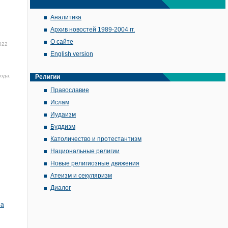
Аналитика
Архив новостей 1989-2004 гг.
О сайте
022
English version
года,
Религии
Православие
Ислам
Иудаизм
Буддизм
Католичество и протестантизм
Национальные религии
Новые религиозные движения
Атеизм и секуляризм
Диалог
на