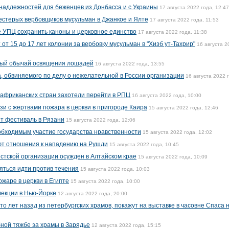
надлежностей для беженцев из Донбасса и с Украины
17 августа 2022 года, 12:47
стерых вербовщиков мусульман в Джанкое и Ялте
17 августа 2022 года, 11:53
 УПЦ сохранить каноны и церковное единство
17 августа 2022 года, 11:38
т 15 до 17 лет колонии за вербовку мусульман в "Хизб ут-Тахрир"
16 августа 2
ный обычай освящения лошадей
16 августа 2022 года, 13:55
а, обвиняемого по делу о нежелательной в России организации
16 августа 2022 
 африканских стран захотели перейти в РПЦ
16 августа 2022 года, 10:00
язи с жертвами пожара в церкви в пригороде Каира
15 августа 2022 года, 12:46
т фестиваль в Рязани
15 августа 2022 года, 12:06
обходимым участие государства нравственности
15 августа 2022 года, 12:02
еют отношения к нападению на Рушди
15 августа 2022 года, 10:45
стской организации осужден в Алтайском крае
15 августа 2022 года, 10:09
яться идти против течения
15 августа 2022 года, 10:03
ожаре в церкви в Египте
15 августа 2022 года, 10:00
лекции в Нью-Йорке
12 августа 2022 года, 20:00
о лет назад из петербургских храмов, покажут на выставке в часовне Спаса 
бной тяжбе за храмы в Зарядье
12 августа 2022 года, 15:15