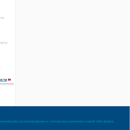
ста
густа
,
ости
дальнейшему воспроизведению и / или распространению в какой-либо форме,