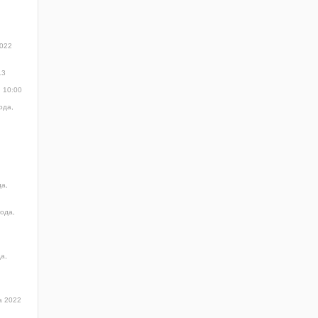
2022
13
, 10:00
ода,
да,
года,
а,
а 2022