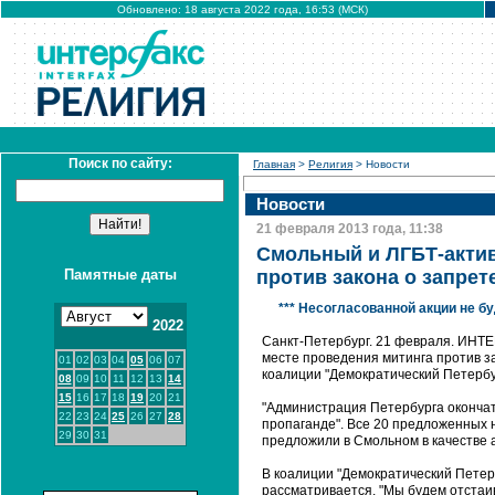
Обновлено: 18 августа 2022 года, 16:53 (МСК)
Поиск по сайту:
Главная
>
Религия
> Новости
Новости
21 февраля 2013 года, 11:38
Смольный и ЛГБТ-актив
Памятные даты
против закона о запре
*** Несогласованной акции не б
2022
Санкт-Петербург. 21 февраля. ИНТЕ
месте проведения митинга против з
01
02
03
04
05
06
07
коалиции "Демократический Петербу
08
09
10
11
12
13
14
15
16
17
18
19
20
21
"Администрация Петербурга окончате
22
23
24
25
26
27
28
пропаганде". Все 20 предложенных 
29
30
31
предложили в Смольном в качестве а
В коалиции "Демократический Петер
рассматривается. "Мы будем отстаив