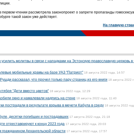
лиции.
 в первом чтении рассмотрела законопроект о запрете пропаганды гомосексу
урге такой закон уже действует.
На главную стра
 усилить молитвы в связи с нападками на Эстонскую православную церковь 
олевые мобильные храмы на базе УАЗ "Патриот"
18 августа 2022 года, 14:57
ушди рассказал, что прочел только пару страниц из его книги
18 августа 2022 г
нтября "Дети вместо цветов"
18 августа 2022 года, 12:29
азбили окно и намалевали надпись на стене
18 августа 2022 года, 11:40
тки пострадали в результате взрыва в мечети Кабула в среду
18 августа 2022 год
буле, десятки погибших и пострадавших
17 августа 2022 года, 21:18
те отреставрируют к концу 2023 года
17 августа 2022 года, 20:03
м гражданином Архангельской области
17 августа 2022 года, 17:57