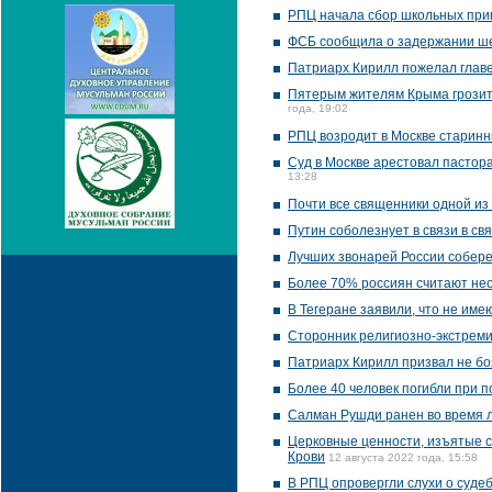
РПЦ начала сбор школьных при
ФСБ сообщила о задержании ше
Патриарх Кирилл пожелал главе
Пятерым жителям Крыма грозит о
года, 19:02
РПЦ возродит в Москве старин
Суд в Москве арестовал пастор
13:28
Почти все священники одной из
Путин соболезнует в связи в св
Лучших звонарей России собере
Более 70% россиян считают не
В Тегеране заявили, что не им
Сторонник религиозно-экстреми
Патриарх Кирилл призвал не бо
Более 40 человек погибли при п
Салман Рушди ранен во время 
Церковные ценности, изъятые ст
Крови
12 августа 2022 года, 15:58
В РПЦ опровергли слухи о суде