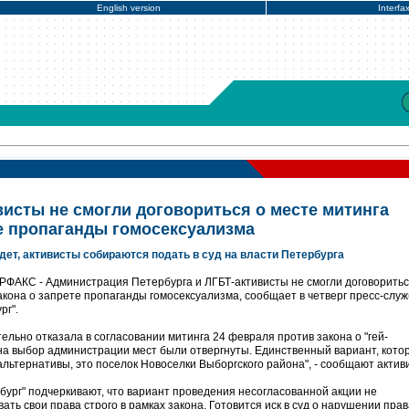
English version
Interfa
исты не смогли договориться о месте митинга
те пропаганды гомосексуализма
удет, активисты собираются подать в суд на власти Петербурга
РФАКС - Администрация Петербурга и ЛГБТ-активисты не смогли договоритьс
акона о запрете пропаганды гомосексуализма, сообщает в четверг пресс-слу
рг".
льно отказала в согласовании митинга 24 февраля против закона о "гей-
на выбор администрации мест были отвергнуты. Единственный вариант, кото
льтернативы, это поселок Новоселки Выборгского района", - сообщают актив
бург" подчеркивают, что вариант проведения несогласованной акции не
ать свои права строго в рамках закона. Готовится иск в суд о нарушении прав