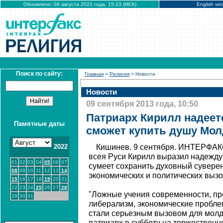
Обновлено: 09 августа 2022 года, 15:23 (МСК)
English ver
Поиск по сайту:
Главная
>
Религия
> Новости
Новости
09 сентября 2013 года, 10:50
Патриарх Кирилл надеетс
Памятные даты
сможет купить душу Мо
2022
Кишинев. 9 сентября. ИНТЕРФАКС
всея Руси Кирилл выразил надежду 
01
02
03
04
05
06
07
сумеет сохранить духовный сувере
08
09
10
11
12
13
14
экономических и политических вызо
15
16
17
18
19
20
21
22
23
24
25
26
27
28
"Ложные учения современности, п
29
30
31
либерализм, экономические пробле
стали серьезным вызовом для молда
патриарх в субботу на торжествен