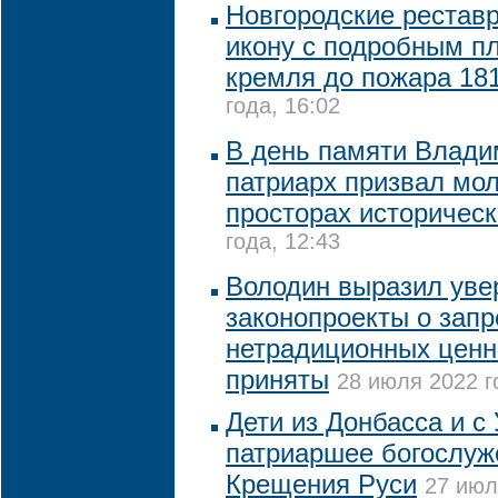
Новгородские рестав
икону с подробным п
кремля до пожара 181
года, 16:02
В день памяти Влади
патриарх призвал мол
просторах историческ
года, 12:43
Володин выразил увер
законопроекты о запр
нетрадиционных ценн
приняты
28 июля 2022 г
Дети из Донбасса и с
патриаршее богослуж
Крещения Руси
27 июл