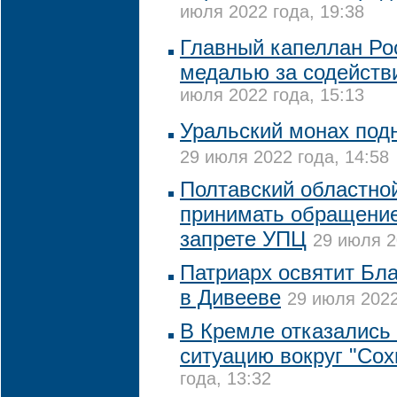
июля 2022 года, 19:38
Главный капеллан Ро
медалью за содействи
июля 2022 года, 15:13
Уральский монах подн
29 июля 2022 года, 14:58
Полтавский областной
принимать обращение
запрете УПЦ
29 июля 2
Патриарх освятит Бл
в Дивееве
29 июля 2022
В Кремле отказались
ситуацию вокруг "Сох
года, 13:32