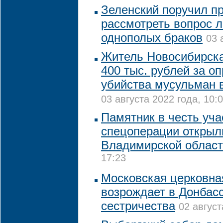
Зеленский поручил п
рассмотреть вопрос 
однополых браков
03 
Житель Новосибирск
400 тыс. рублей за о
убийства мусульман 
03 августа 2022 года, 10:
Памятник в честь уча
спецоперации открыл
Владимирской облас
17:23
Московская церковна
возрождает в Донбасс
сестричества
02 август