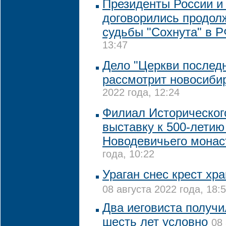
Президенты России и
договорились продол
судьбы "Сохнута" в 
13:47
Дело "Церкви последн
рассмотрит новосиби
2022 года, 12:24
Филиал Историческог
выставку к 500-летию
Новодевичьего мона
года, 10:22
Ураган снес крест хр
08 августа 2022 года, 18:
Два иеговиста получи
шесть лет условно
08 