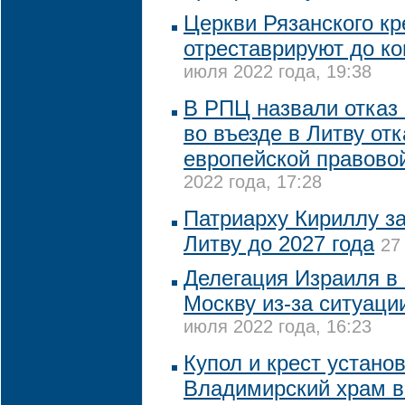
Церкви Рязанского к
отреставрируют до ко
июля 2022 года, 19:38
В РПЦ назвали отказ
во въезде в Литву отк
европейской правово
2022 года, 17:28
Патриарху Кириллу за
Литву до 2027 года
27
Делегация Израиля в 
Москву из-за ситуаци
июля 2022 года, 16:23
Купол и крест устано
Владимирский храм в