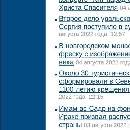
Христа Спасителя
04 
Второе дело уральско
Сергия поступило в с
августа 2022 года, 12:57
В новгородском мона
фреску с изображени
века
04 августа 2022 год
Около 30 туристичес
сформировали в Севе
1100-летию крещения
2022 года, 22:15
Имам ас-Садр на фон
Ираке призвал распу
страны
03 августа 2022 