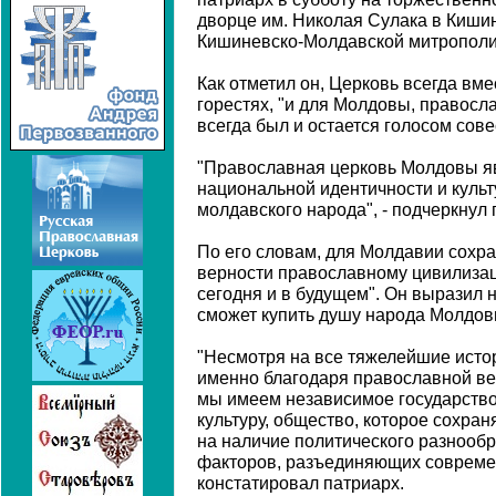
дворце им. Николая Сулака в Киши
Кишиневско-Молдавской митрополи
Как отметил он, Церковь всегда вме
горестях, "и для Молдовы, правосл
всегда был и остается голосом сове
"Православная церковь Молдовы я
национальной идентичности и куль
молдавского народа", - подчеркнул 
По его словам, для Молдавии сохр
верности православному цивилиза
сегодня и в будущем". Он выразил н
сможет купить душу народа Молдовы
"Несмотря на все тяжелейшие истор
именно благодаря православной в
мы имеем независимое государство
культуру, общество, которое сохран
на наличие политического разнообр
факторов, разъединяющих современ
констатировал патриарх.