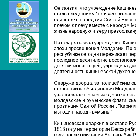
Он заявил, что учреждение Кишинев
стало следствием "горячего желан
единстве с народами Святой Руси,
плечом к плечу вместе с народом 
жизнь народную и веру православн
Патриарх назвал учреждение Киши
эпохи просвещения Молдавии. По е
республике сегодня переживает пер
последнее десятилетие восстановл
десятки монастырей, учреждена ду
деятельность Кишиневской духовно
Снаружи дворца, за полицейским о
сторонников объединения Молдави
участвовало несколько десятков че
молдавские и румынские флаги, ска
провинция Святой России", "Кирилл
мы один народ - румыны".
Кишиневская епархия в составе Ру
1813 году на территории Бессараби
году, после оккупации Бессарабии