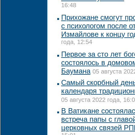
16:48
Прихожане смогут пр
с психологом после о
Измайлове к концу го
года, 12:54
Первое за сто лет бо
состоялось в домово
Баумана
05 августа 202
Самый скорбный день
календаря традицион
05 августа 2022 года, 16:
В Ватикане состояла
встреча папы с глав
церковных связей Р