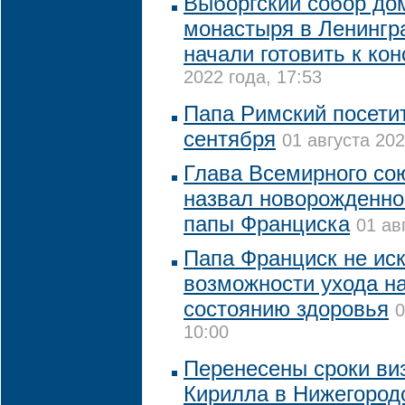
Выборгский собор до
монастыря в Ленингр
начали готовить к ко
2022 года, 17:53
Папа Римский посетит
сентября
01 августа 202
Глава Всемирного со
назвал новорожденног
папы Франциска
01 ав
Папа Франциск не ис
возможности ухода на
состоянию здоровья
0
10:00
Перенесены сроки ви
Кирилла в Нижегород