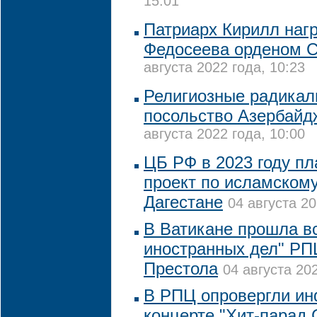
15:01
Патриарх Кирилл наг
Федосеева орденом С
августа 2022 года, 10:23
Религиозные радикал
посольство Азербайд
августа 2022 года, 10:00
ЦБ РФ в 2023 году пл
проект по исламскому
Дагестане
04 августа 20
В Ватикане прошла в
иностранных дел" РП
Престола
04 августа 202
В РПЦ опровергли и
концерте "Хит-парад