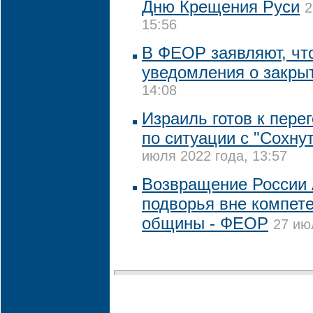
Дню Крещения Руси
2
15:56
В ФЕОР заявляют, чт
уведомления о закры
14:08
Израиль готов к пере
по ситуации с "Сохну
июля 2022 года, 13:57
Возвращение России 
подворья вне компет
общины - ФЕОР
27 ию